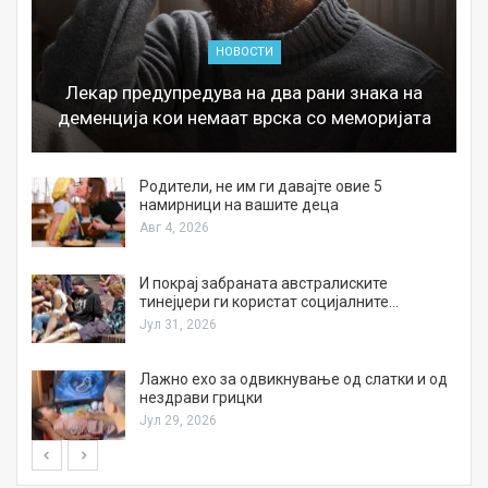
НОВОСТИ
Лекар предупредува на два рани знака на
деменција кои немаат врска со меморијата
а
Родители, не им ги давајте овие 5
намирници на вашите деца
Авг 4, 2026
И покрај забраната австралиските
тинејџери ги користат социјалните…
Јул 31, 2026
Лажно ехо за одвикнување од слатки и од
нездрави грицки
Јул 29, 2026