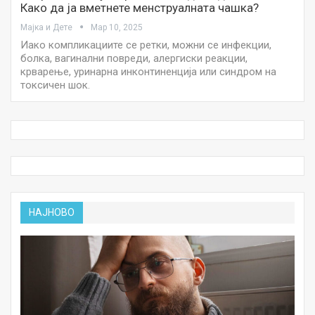
Како да ја вметнете менструалната чашка?
Мајка и Дете
Мар 10, 2025
Иако компликациите се ретки, можни се инфекции,
болка, вагинални повреди, алергиски реакции,
крварење, уринарна инконтиненција или синдром на
токсичен шок.
НАЈНОВО