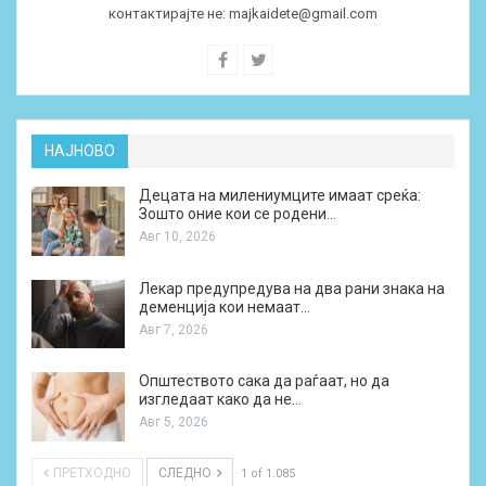
контактирајте не:
majkaidete@gmail.com
НАЈНОВО
Децата на милениумците имаат среќа:
Зошто оние кои се родени…
Авг 10, 2026
Лекар предупредува на два рани знака на
деменција кои немаат…
Авг 7, 2026
Општеството сака да раѓаат, но да
изгледаат како да не…
Авг 5, 2026
ПРЕТХОДНО
СЛЕДНО
1 of 1.085