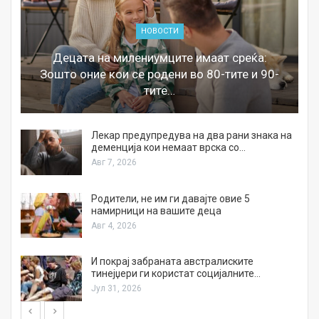
НОВОСТИ
Децата на милениумците имаат среќа:
Зошто оние кои се родени во 80-тите и 90-
тите…
Лекар предупредува на два рани знака на
деменција кои немаат врска со…
Авг 7, 2026
а
Родители, не им ги давајте овие 5
намирници на вашите деца
Авг 4, 2026
И покрај забраната австралиските
тинејџери ги користат социјалните…
Јул 31, 2026