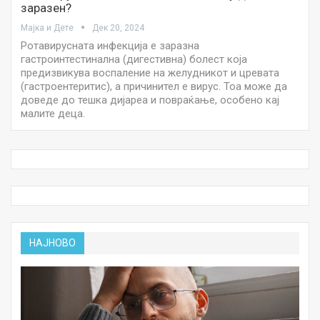
заразен?
Мајка и Дете
Дек 20, 2024
Ротавирусната инфекција е заразна
гастроинтестинална (дигестивна) болест која
предизвикува воспаление на желудникот и цревата
(гастроентеритис), а причинител е вирус. Тоа може да
доведе до тешка дијареа и повраќање, особено кај
малите деца.
НАЈНОВО