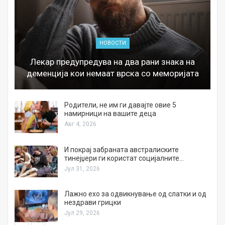
НОВОСТИ
Лекар предупредува на два рани знака на
деменција кои немаат врска со меморијата
а
Родители, не им ги давајте овие 5
намирници на вашите деца
Авг 4, 2026
И покрај забраната австралиските
тинејџери ги користат социјалните…
Јул 31, 2026
Лажно ехо за одвикнување од слатки и од
нездрави грицки
Јул 29, 2026