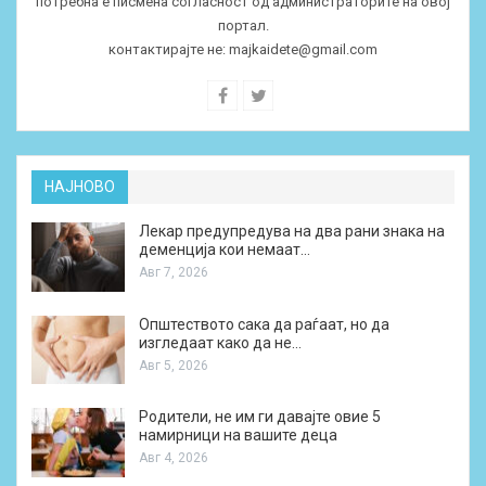
потребна е писмена согласност од администраторите на овој
портал.
контактирајте не:
majkaidete@gmail.com
НАЈНОВО
Лекар предупредува на два рани знака на
деменција кои немаат…
Авг 7, 2026
Општеството сака да раѓаат, но да
изгледаат како да не…
Авг 5, 2026
Родители, не им ги давајте овие 5
намирници на вашите деца
Авг 4, 2026