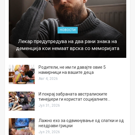
НОВОСТИ
Лекар предупредува на два рани знака на
деменција кои немаат врска со меморијата
а
Родители, не им ги давајте овие 5
намирници на вашите деца
Авг 4, 2026
И покрај забраната австралиските
тинејџери ги користат социјалните…
Јул 31, 2026
Лажно ехо за одвикнување од слатки и од
нездрави грицки
Јул 29, 2026