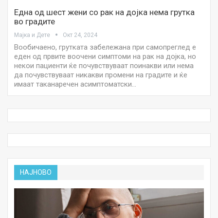
Една од шест жени со рак на дојка нема грутка
во градите
Мајка и Дете
Окт 24, 2024
Вообичаено, грутката забележана при самопреглед е
еден од првите воочени симптоми на рак на дојка, но
некои пациенти ќе почувствуваат поинакви или нема
да почувствуваат никакви промени на градите и ќе
имаат таканаречен асимптоматски…
НАЈНОВО