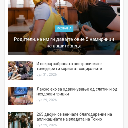
ИСХРАНА
Родители, не им ги давајте овие 5 намирници
на вашите деца
И покрај забраната австралиските
тинејџери ги користат социјалните…
Јул 31, 2026
Лажно ехо за одвикнување од слатки и од
нездрави грицки
Јул 29, 2026
а
265 двојки се венчале благодарение на
апликацијата на владата на Токио
Јул 29, 2026