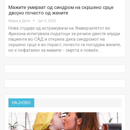
Мажите умираат од синдром на скршено срце
двојно почесто од жените
Мајка и Дете
Јун 9, 2025
Нова студија од истражувачи на Универзитетот во
Аризона испитувала податоци за речиси двесте илјади
пациенти во САД и открила дека синдромот на
скршено срце е во пораст, почесто ги погодува жените,
но е пофатален за мажите - смртта е повеќе…
НАЈНОВО