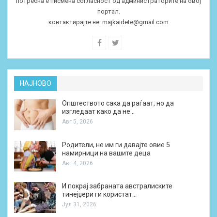
потребна е писмена согласност од администраторите на овој
портал.
контактирајте не:
majkaidete@gmail.com
НАЈНОВО
Општеството сака да раѓаат, но да
изгледаат како да не…
Авг 5, 2026
Родители, не им ги давајте овие 5
намирници на вашите деца
Авг 4, 2026
И покрај забраната австралиските
тинејџери ги користат…
Јул 31, 2026