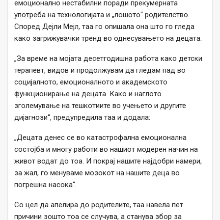
емоционално нестабилни поради прекумерната
употреба на технологијата и „лошото“ родителство.
Според Дејли Мејл, таа го опишала она што го гледа
како загрижувачки тренд во однесувањето на децата.
„За време на мојата десетгодишна работа како детски
терапевт, видов и продолжувам да гледам пад во
социјалното, емоционалното и академското
функционирање на децата. Како и наглото
зголемување на тешкотиите во учењето и другите
дијагнози“, предупредила таа и додала:
„Децата денес се во катастрофална емоционална
состојба и многу работи во нашиот модерен начин на
живот водат до тоа. И покрај нашите најдобри намери,
за жал, го менуваме мозокот на нашите деца во
погрешна насока“.
Со цел да апелира до родителите, таа навела пет
причини зошто тоа се случува, а станува збор за