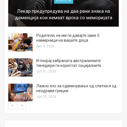
НОВОСТИ
Лекар предупредува на два рани знака на
деменција кои немаат врска со меморијата
а
Родители, не им ги давајте овие 5
намирници на вашите деца
Авг 4, 2026
И покрај забраната австралиските
тинејџери ги користат социјалните…
Јул 31, 2026
Лажно ехо за одвикнување од слатки и од
нездрави грицки
Јул 29, 2026