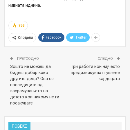
нивната иднина.
753
Facebook
Twitter
Сподели
ПРЕТХОДНО
СЛЕДНО
Зошто не можеш да
Три работи кои најчесто
бидеш добар како
предизвикуваат гушење
другите деца? Ова се
кај децата
последиците од
засрамувањето на
детето кои никому не ги
посакувате
ПОВЕЌЕ