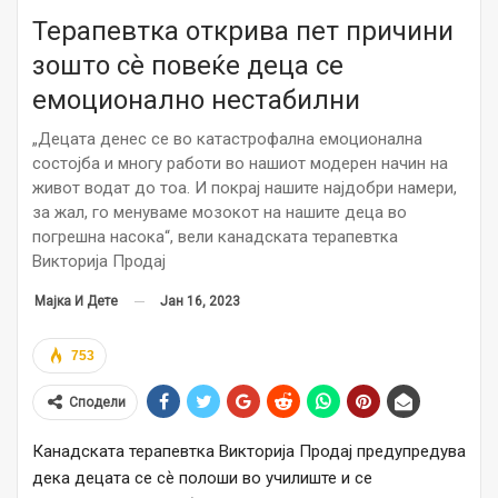
Терапевтка открива пет причини
зошто сѐ повеќе деца се
емоционално нестабилни
„Децата денес се во катастрофална емоционална
состојба и многу работи во нашиот модерен начин на
живот водат до тоа. И покрај нашите најдобри намери,
за жал, го менуваме мозокот на нашите деца во
погрешна насока“, вели канадската терапевтка
Викторија Продај
Јан 16, 2023
Мајка И Дете
753
Сподели
Канадската терапевтка Викторија Продај предупредува
дека децата се сѐ полоши во училиште и се