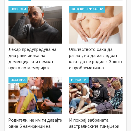
НОВОСТИ
ЖЕНСКИ ПРИКАЗНИ
Лекар предупредува на
Општеството сака да
два рани знака на
раѓаат, но да изгледаат
деменција кои немаат
како да не родиле: Зошто
врска со меморијата
е проблематична…
ИСХРАНА
НОВОСТИ
Родители, не им ги давајте
И покрај забраната
овие 5 намирници на
австралиските тинејџери