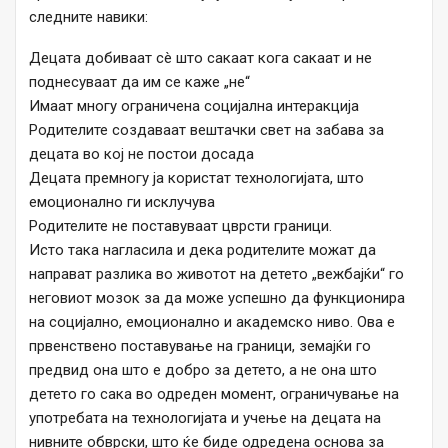
следните навики:
Децата добиваат сè што сакаат кога сакаат и не
поднесуваат да им се каже „не“
Имаат многу ограничена социјална интеракција
Родителите создаваат вештачки свет на забава за
децата во кој не постои досада
Децата премногу ја користат технологијата, што
емоционално ги исклучува
Родителите не поставуваат цврсти граници.
Исто така нагласила и дека родителите можат да
направат разлика во животот на детето „вежбајќи“ го
неговиот мозок за да може успешно да функционира
на социјално, емоционално и академско ниво. Ова е
првенствено поставување на граници, земајќи го
предвид она што е добро за детето, а не она што
детето го сака во одреден момент, ограничување на
употребата на технологијата и учење на децата на
нивните обврски, што ќе биде одредена основа за