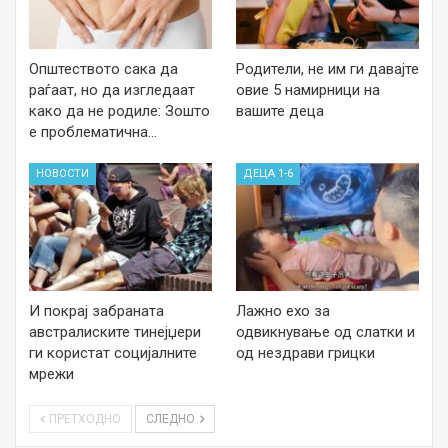
Општеството сака да
Родители, не им ги давајте
раѓаат, но да изгледаат
овие 5 намирници на
како да не родиле: Зошто
вашите деца
е проблематична…
НОВОСТИ
ДЕЦА 1-6
И покрај забраната
Лажно ехо за
австралиските тинејџери
одвикнување од слатки и
ги користат социјалните
од нездрави грицки
мрежи
ПРЕТХОДНО
СЛЕДНО