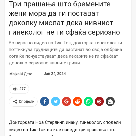
Три прашања што бремените
жени мора да ги постават
доколку мислат дека нивниот
гинеколог не ги сфаќа сериозно
Во вирално видео на Тик-Ток, докторка-гинеколог ги
поттикнува трудниците да застанат во своја одбрана
кога ќе почувствуваат дека лекарите не ги сфаќаат
доволно сериозно нивните грижи.
Јан 24, 2024
Мајка И Дете
277
Сподели
Докторката Ноа Стерлинг, инаку, гинеколог, сподели
видео на Тик-Ток во кое наведе три прашања што