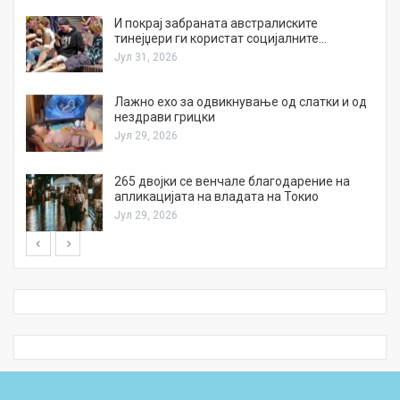
И покрај забраната австралиските
тинејџери ги користат социјалните…
Јул 31, 2026
Лажно ехо за одвикнување од слатки и од
нездрави грицки
Јул 29, 2026
а
265 двојки се венчале благодарение на
апликацијата на владата на Токио
Јул 29, 2026