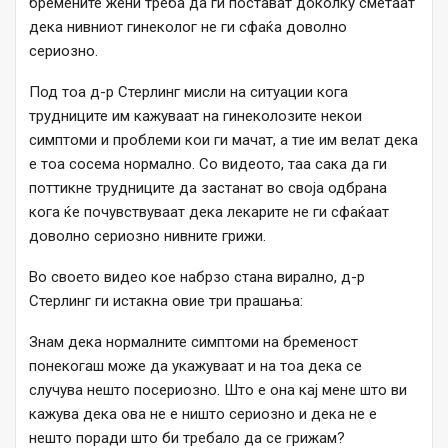
бремените жени треба да ги постават доколку сметаат
дека нивниот гинеколог не ги сфаќа доволно
сериозно.
Под тоа д-р Стерлинг мисли на ситуации кога
трудниците им кажуваат на гинеколозите некои
симптоми и проблеми кои ги мачат, а тие им велат дека
е тоа сосема нормално. Со видеото, таа сака да ги
поттикне трудниците да застанат во своја одбрана
кога ќе почувствуваат дека лекарите не ги сфаќаат
доволно сериозно нивните грижи.
Во своето видео кое набрзо стана вирално, д-р
Стерлинг ги истакна овие три прашања:
Знам дека нормалните симптоми на бременост
понекогаш може да укажуваат и на тоа дека се
случува нешто посериозно. Што е она кај мене што ви
кажува дека ова не е ништо сериозно и дека не е
нешто поради што би требало да се грижам?