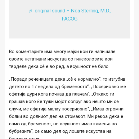
♬ original sound – Noa Sterling, M.D.,
FACOG
Во коментарите има многу мајки кои ги напишале
своите негативни искуства со гинеколозите кои
тврделе дека сѐ е во ред, а всушност не било.
„Поради реченицата дека „сѐ е нормално“, го изгубив
детето во 17 недела од бременоста“, „Посериозно ме
сфатија дури кога почнав да плачам“, „Откако ги
прашав кого ќе тужи мојот сопруг ако нешто ми се
случи, ме сфатија малку посериозно“, „Имав огромни
болки во долниот дел на стомакот. Ми рекоа дека е
само од бременост, но всушност имав камења во
бубрезите“, се само дел од лошите искуства на
бремени жени.