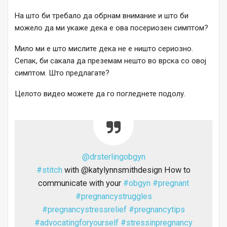
На што би требало да обрнам внимание и што би
можело да ми укаже дека е ова посериозен симптом?
Мило ми е што мислите дека не е ништо сериозно.
Сепак, би сакала да преземам нешто во врска со овој
симптом. Што предлагате?
Целото видео можете да го погледнете подолу.
@drsterlingobgyn
#stitch
with @katylynnsmithdesign How to
communicate with your
#obgyn
#pregnant
#pregnancystruggles
#pregnancystressrelief
#pregnancytips
#advocatingforyourself
#stressinpregnancy