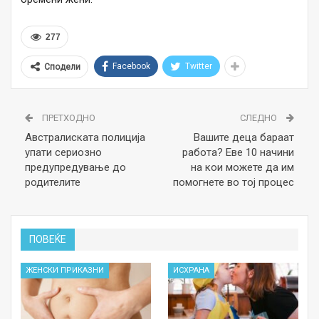
277
Facebook
Twitter
Сподели
ПРЕТХОДНО
СЛЕДНО
Австралиската полиција
Вашите деца бараат
упати сериозно
работа? Еве 10 начини
предупредување до
на кои можете да им
родителите
помогнете во тој процес
ПОВЕЌЕ
ЖЕНСКИ ПРИКАЗНИ
ИСХРАНА