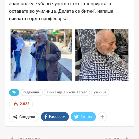
знам колку е убаво чувството кога теоријата ја
оставате во училница. Делата се битни“, напиша
нивната горда професорка.
бездомник
гимназија „Никола Карев“
ученици
2.823
Facebook
Twitter
Сподели