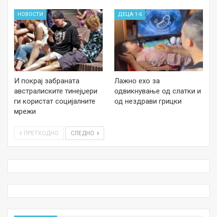
НОВОСТИ
ДЕЦА 1-6
И покрај забраната
Лажно ехо за
австралиските тинејџери
одвикнување од слатки и
ги користат социјалните
од нездрави грицки
мрежи
ПРЕТХОДНО
СЛЕДНО