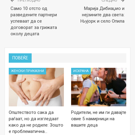
ПРЕТХОДНО
СЛЕДНО
Само 10 отсто од
Марија Дибиаџио и
разведените партнери
нејзините два света:
успеваат да се
Њујорк и село Опила
договорат за грижата
околу децата
ПОВЕЌЕ
ЖЕНСКИ ПРИКАЗНИ
ИСХРАНА
Општеството сака да
Родители, не им ги давајте
раѓаат, но да изгледаат
овие 5 намирници на
како да не родиле: Зошто
вашите деца
е проблематична…