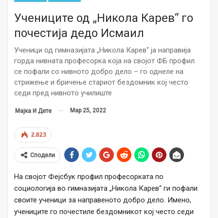
Учениците од „Никола Карев“ го
почестија дедо Исмаил
Ученици од гимназијата „Никола Карев“ ја направија
горда нивната професорка која на својот ФБ профил
се пофали со нивното добро дело – го однеле на
стрижење и бричење стариот бездомник кој често
седи пред нивното училиште
Мар 25, 2022
Мајка И Дете
2.823
Сподели
На својот Фејсбук профил професорката по
социологија во гимназијата „Никола Карев“ ги пофали
своите ученици за направеното добро дело. Имено,
учениците го почестиле бездомникот кој често седи