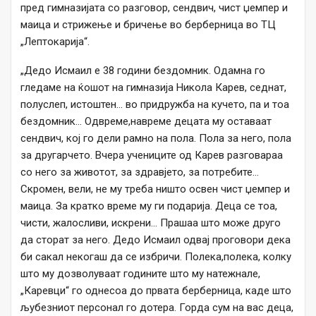
пред гимназијата со разговор, сендвич, чист џемпер и
маица и стрижење и бричење во берберница во ТЦ
„Лептокарија“.
„Дедо Исмаил е 38 години бездомник. Одамна го
гледаме на ќошот на гимназија Никола Карев, седнат,
полуслеп, истоштен… во придружба на кучето, па и тоа
бездомник… Одвреме,навреме децата му оставаат
сендвич, кој го дели рамно на пола. Пола за него, пола
за другарчето. Вчера учениците од Карев разговараа
со него за животот, за здравјето, за потребите…
Скромен, вели, не му треба ништо освен чист џемпер и
маица. За кратко време му ги подарија. Деца се тоа,
чисти, жалосливи, искрени… Прашаа што може друго
да сторат за него. Дедо Исмаил одвај проговори дека
би сакал некогаш да се избричи. Полека,полека, колку
што му дозволуваат годините што му натежнале,
„Каревци“ го однесоа до првата берберница, каде што
љубезниот персонал го дотера. Горда сум на вас деца,