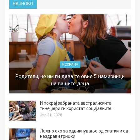
НАЈНОВО
ИСХРАНА
Родители, не им ги давајте овие 5 намирници
на вашите деца
И покрај забраната австралиските
тинејџери ги користат социјалните…
Јул 31, 2026
Лажно ехо за одвикнување од слатки и од
нездрави грицки