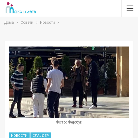
Дома
Совети
Новости
Фото: Фејсбук
НОВОСТИ
СЛАЈДЕР