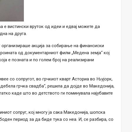
а е вистински вруток од идеи и едвај можете да
дна на друга.
т организираше акција за собирање на финансиски
ероината од документарниот филм „Медена земја“ кој
оја е позната и по голем број на реализирани
ивее со сопругот, во грчкиот кварт Асториа во Њујорк,
дебела грчка свадба“, решила да дојде во Македонија,
татко каде што во детството ги поминувала најубавите
зиниот сопруг, кој многу ја сака Македонија, шопска
боден период за да биде тука со неа. И, се разбира, со