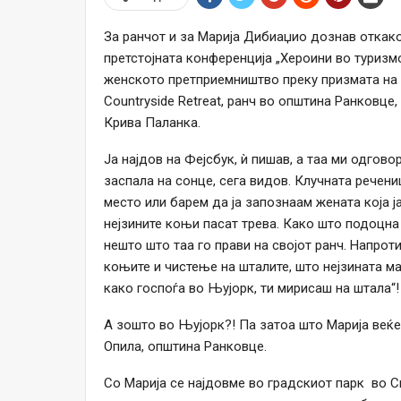
За ранчот и за Марија Дибиаџио дознав откако
претстојната конференција „Хероини во туризмо
женското претприемништво преку призмата на 
Countryside Retreat, ранч во општина Ранковце
Крива Паланка.
Ја најдов на Фејсбук, ѝ пишав, а таа ми одгово
заспала на сонце, сега видов. Клучната речени
место или барем да ја запознаам жената која ј
нејзините коњи пасат трева. Како што подоцна 
нешто што таа го прави на својот ранч. Напрот
коњите и чистење на шталите, што нејзината ма
како госпоѓа во Њујорк, ти мирисаш на штала“!
А зошто во Њујорк?! Па затоа што Марија веќе
Опила, општина Ранковце.
Со Марија се најдовме во градскиот парк во С