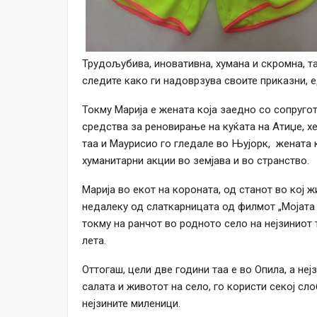
Трудољубива, иновативна, хумана и скромна, та
следите како ги надоврзува своите приказни, е
Токму Марија е жената која заедно со сопруго
средства за реновирање на куќата на Атиџе, х
таа и Маурисио го гледале во Њујорк, жената к
хуманитарни акции во земјава и во странство.
Марија во екот на короната, од станот во кој ж
недалеку од слаткарницата од филмот „Мојата 
токму на ранчот во родното село на нејзиниот 
лета.
Оттогаш, цели две години таа е во Опила, а неј
салата и животот на село, го користи секој сло
нејзините миленици.