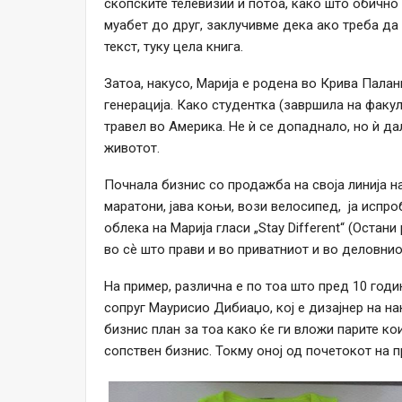
скопските телевизии и потоа, како што обично
муабет до друг, заклучивме дека ако треба да
текст, туку цела книга.
Затоа, накусо, Марија е родена во Крива Палан
генерација. Како студентка (завршила на факу
травел во Америка. Не ѝ се допаднало, но ѝ да
животот.
Почнала бизнис со продажба на своја линија на
маратони, јава коњи, вози велосипед, ја испро
облека на Марија гласи „Stay Different“ (Остани
во сѐ што прави и во приватниот и во деловнио
На пример, различна е по тоа што пред 10 годи
сопруг Маурисио Дибиаџо, кој е дизајнер на н
бизнис план за тоа како ќе ги вложи парите ко
сопствен бизнис. Токму оној од почетокот на 