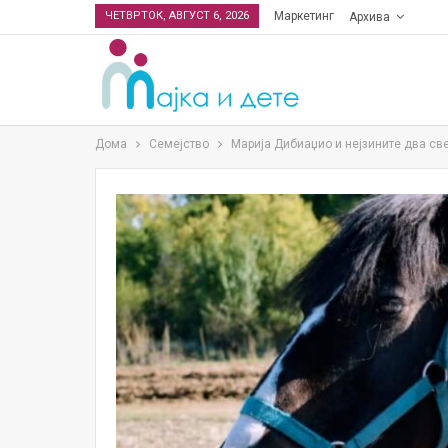
ЧЕТВРТОК, АВГУСТ 6, 2026
Маркетинг
Архива
Дома
Семејство
Марија Дибиаџио и нејзините два све