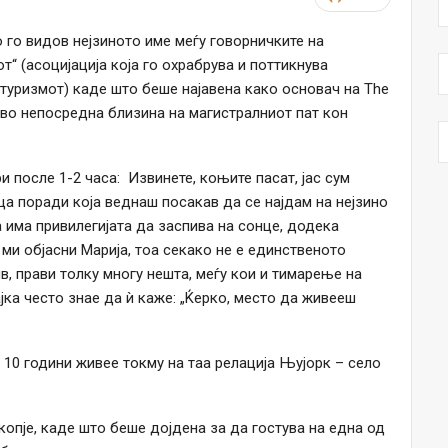
 го видов нејзиното име меѓу говорничките на
т“ (асоцијација која го охрабрува и поттикнува
туризмот) каде што беше најавена како основач на The
, во непосредна близина на магистралниот пат кон
ри после 1-2 часа: Извинете, коњите пасат, јас сум
ца поради која веднаш посакав да се најдам на нејзино
а има привилегијата да заспива на сонце, додека
ми објасни Марија, тоа секако не е единственото
ив, прави толку многу нешта, меѓу кои и тимарење на
јка често знае да ѝ каже: „Ќерко, место да живееш
 10 години живее токму на таа релација Њујорк – село
копје, каде што беше дојдена за да гостува на една од