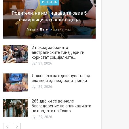
ИСХРАНА
„Џонс
Родители, не им ги давајте овие 5
обесштет
намирници на вашите деца
тв
Мајка и Дете
М
Авг 4, 2026
И покрај забраната
австралиските тинејџери ги
користат социјалните…
Јул 31, 2026
Лажно ехо за одвикнување од
слатки и од нездрави грицки
Јул 29, 2026
265 двојки се венчале
благодарение на апликацијата
на владата на Токио
Јул 29, 2026