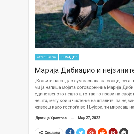
СЕМЕЈСТВО
СЛАЈДЕР
Марија Дибиаџио и нејзините
„Коњите пасат, јас сум заспала на сонце, сега
ми ја напиша мојата соговорничка Марија Диби
единственото нешто што таа го прави на својо
нешта, меѓу кои и чистење на шталите, па нејзи
живееш како госпоѓа во Њујорк, ти мирисаш на
Мар 27, 2022
Драгица Христова
Сподели