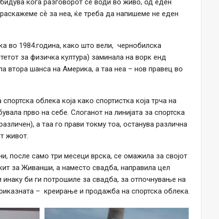
 бидува кога разговорот се води во живо, од еден
 раскажеме сѐ за неа, ќе треба да напишеме не еден
ка во 1984.година, како што вели, чернобилска
лтетот за физичка култура) заминала на ворк енд
ла втора шанса на Америка, а таа неа – нов правец во
 спортска облека која како спортистка која трча на
бувала прво на себе. Слоганот на линијата за спортска
 различен), а таа го прави токму тоа, останува различна
т живот.
ни, после само три месеци врска, се омажила за својот
акит за Живанши, а наместо свадба, направила цел
и инаку би ги потрошиле за свадба, за отпочнување на
приказната – креирање и продажба на спортска облека.