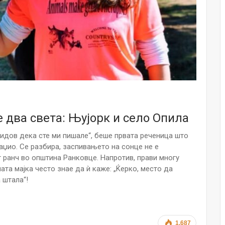
Малолетниците ќе бидат офлајн до
15-тата година: Франција воведе
забрана за…
Мајка и Дете
Јул 23, 2026
Нов тест од крвта би можел да го
открие ризикот од Алцхајмер
многу…
Јул 22, 2026
 два света: Њујорк и село Опила
Австралијка роди четири
 видов дека сте ми пишале“, беше првата реченица што
идентични ќерки: Чудо што се
аџио. Се разбира, заспивањето на сонце не е
случува еднаш на…
т ранч во општина Ранковце. Напротив, прави многу
Јул 21, 2026
ната мајка често знае да ѝ каже: „Ќерко, место да
 штала“!
И многу среќа не е на арно! Жена
завршила на Итна помош по
свадбата на…
Јул 20, 2026
1.687