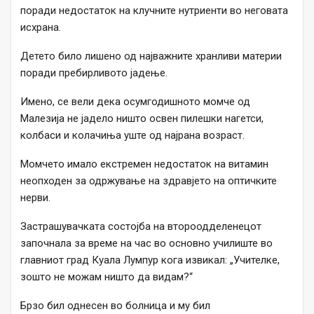
поради недостаток на клучните нутриенти во неговата
исхрана.
Детето било лишено од најважните хранливи материи
поради пребирливото јадење.
Имено, се вели дека осумгодишното момче од
Малезија не јадело ништо освен пилешки нагетси,
колбаси и колачиња уште од најрана возраст.
Момчето имало екстремен недостаток на витамин
неопходен за одржување на здравјето на оптичките
нерви.
Застрашувачката состојба на второодделенецот
започнала за време на час во основно училиште во
главниот град Куала Лумпур кога извикал: „Учителке,
зошто не можам ништо да видам?“
Брзо бил однесен во болница и му бил