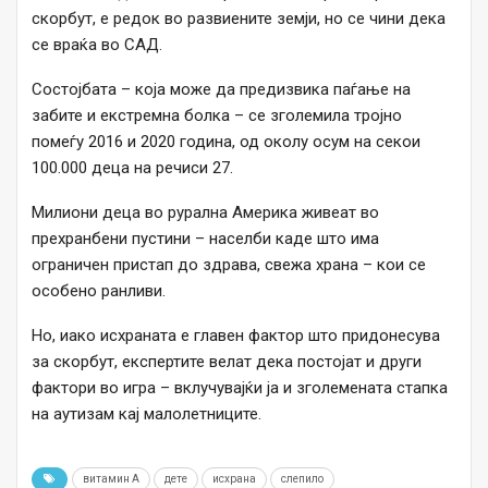
скорбут, е редок во развиените земји, но се чини дека
се враќа во САД.
Состојбата – која може да предизвика паѓање на
забите и екстремна болка – се зголемила тројно
помеѓу 2016 и 2020 година, од околу осум на секои
100.000 деца на речиси 27.
Милиони деца во рурална Америка живеат во
прехранбени пустини – населби каде што има
ограничен пристап до здрава, свежа храна – кои се
особено ранливи.
Но, иако исхраната е главен фактор што придонесува
за скорбут, експертите велат дека постојат и други
фактори во игра – вклучувајќи ја и зголемената стапка
на аутизам кај малолетниците.
витамин А
дете
исхрана
слепило