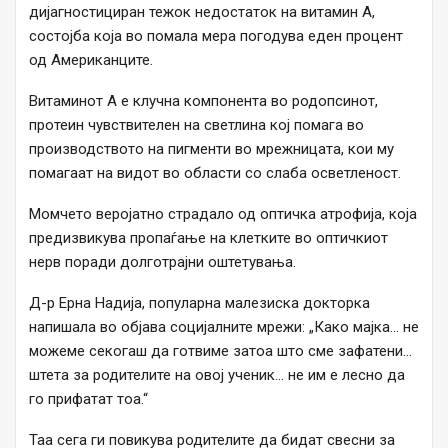
дијагностициран тежок недостаток на витамин А,
состојба која во помала мера погодува еден процент
од Американците.
Витаминот А е клучна компонента во родопсинот,
протеин чувствителен на светлина кој помага во
производството на пигменти во мрежницата, кои му
помагаат на видот во области со слаба осветленост.
Момчето веројатно страдало од оптичка атрофија, која
предизвикува пропаѓање на клетките во оптичкиот
нерв поради долготрајни оштетувања.
Д-р Ерна Надија, популарна малезиска докторка
напишала во објава социјалните мрежи: „Како мајка… не
можеме секогаш да готвиме затоа што сме зафатени…
штета за родителите на овој ученик… не им е лесно да
го прифатат тоа.“
Таа сега ги повикува родителите да бидат свесни за