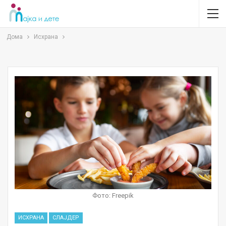
Дома
Исхрана
Фото: Freepik
ИСХРАНА
СЛАЈДЕР