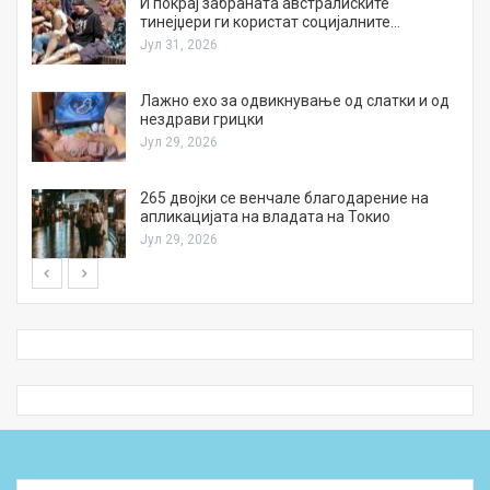
И покрај забраната австралиските
тинејџери ги користат социјалните…
Јул 31, 2026
Лажно ехо за одвикнување од слатки и од
нездрави грицки
Јул 29, 2026
а
265 двојки се венчале благодарение на
апликацијата на владата на Токио
Јул 29, 2026