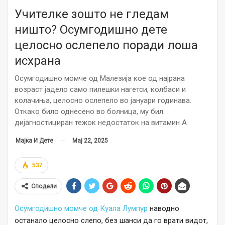
Учителке зошто не гледам
ништо? Осумгодишно дете
целосно ослепело поради лоша
исхрана
Осумгодишно момче од Малезија кое од најрана
возраст јадело само пилешки нагетси, колбаси и
колачиња, целосно ослепело во јануари годинава.
Откако било однесено во болница, му бил
дијагностициран тежок недостаток на витамин А
Мај 22, 2025
Мајка И Дете
537
Сподели
Осумгодишно момче од Куала Лумпур
наводно
останало целосно слепо, без шанси да го врати видот,