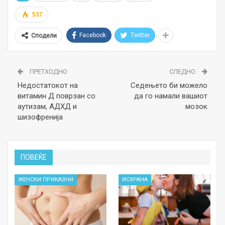
537
Facebook
Twitter
Сподели
ПРЕТХОДНО
СЛЕДНО
Недостатокот на
Седењето би можело
витамин Д поврзан со
да го намали вашиот
аутизам, АДХД и
мозок
шизофренија
ПОВЕЌЕ
ЖЕНСКИ ПРИКАЗНИ
ИСХРАНА