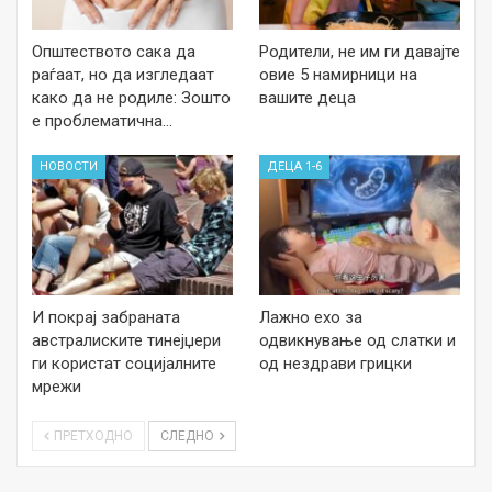
Општеството сака да
Родители, не им ги давајте
раѓаат, но да изгледаат
овие 5 намирници на
како да не родиле: Зошто
вашите деца
е проблематична…
НОВОСТИ
ДЕЦА 1-6
И покрај забраната
Лажно ехо за
австралиските тинејџери
одвикнување од слатки и
ги користат социјалните
од нездрави грицки
мрежи
ПРЕТХОДНО
СЛЕДНО