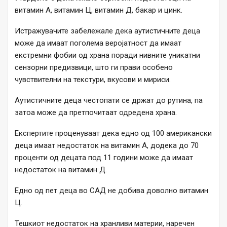
витамин А, витамин Ц, витамин Д, бакар и цинк.
Истражувачите забележале дека аутистичните деца
може да имаат поголема веројатност да имаат
екстремни фобии од храна поради нивните уникатни
сензорни предизвици, што ги прави особено
чувствителни на текстури, вкусови и мириси.
Аутистичните деца честопати се држат до рутина, па
затоа може да претпочитаат одредена храна.
Експертите проценуваат дека едно од 100 американски
деца имаат недостаток на витамин А, додека до 70
проценти од децата под 11 години може да имаат
недостаток на витамин Д.
Едно од пет деца во САД не добива доволно витамин
Ц.
Тешкиот недостаток на хранливи материи, наречен