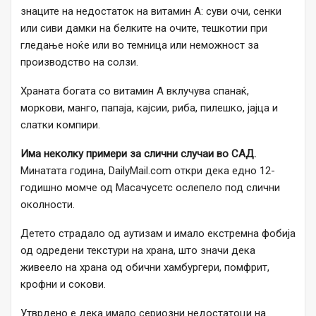
знаците на недостаток на витамин А: суви очи, сенки
или сиви дамки на белките на очите, тешкотии при
гледање ноќе или во темница или неможност за
производство на солзи.
Храната богата со витамин А вклучува спанаќ,
моркови, манго, папаја, кајсии, риба, пилешко, јајца и
слатки компири.
Има неколку примери за слични случаи во САД.
Минатата година, DailyMail.com откри дека едно 12-
годишно момче од Масачусетс ослепело под слични
околности.
Детето страдало од аутизам и имало екстремна фобија
од одредени текстури на храна, што значи дека
живеело на храна од обични хамбургери, помфрит,
крофни и сокови.
Утврдено е дека имало сериозни недостатоци на