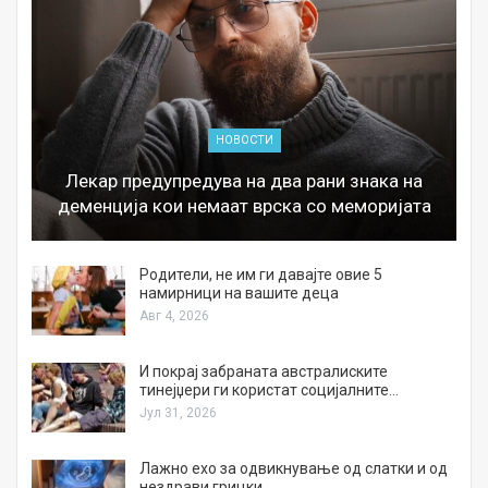
НОВОСТИ
Лекар предупредува на два рани знака на
деменција кои немаат врска со меморијата
а
Родители, не им ги давајте овие 5
намирници на вашите деца
Авг 4, 2026
И покрај забраната австралиските
тинејџери ги користат социјалните…
Јул 31, 2026
Лажно ехо за одвикнување од слатки и од
нездрави грицки