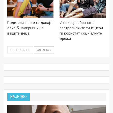
Родители, не им ги давајте
И покрај забраната
овие 5 намирници на
австралиските тинејџери
вашите деца
ги користат социјалните
мрежи
ПРЕТХОДНО
СЛЕДНО
НАЈНОВО