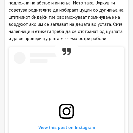
подложни на абење и кинење. Исто така, Јуркуц ги
советува родителите да избираат цуцли со дупчиња на
штитникот бидејќи тие овозможуваат поминување на
воздухот ако им се заглават на децата во устата. Сите
налепници и етикети треба да се отстранат од цуцлата
и да се провери цуцлата да нема остри рабови.
View this post on Instagram