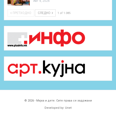
Авг 4, 2026
ПРЕТХОДНО
СЛЕДНО
1 of 1.085
© 2026 - Мајка и дете. Сите права се задржани
Developed by:
Unet