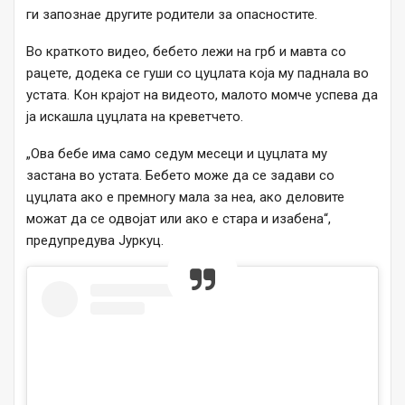
ги запознае другите родители за опасностите.
Во краткото видео, бебето лежи на грб и мавта со
рацете, додека се гуши со цуцлата која му паднала во
устата. Кон крајот на видеото, малото момче успева да
ја искашла цуцлата на креветчето.
„Ова бебе има само седум месеци и цуцлата му
застана во устата. Бебето може да се задави со
цуцлата ако е премногу мала за неа, ако деловите
можат да се одвојат или ако е стара и изабена“,
предупредува Јуркуц.