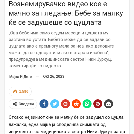
Вознемирувачко видео кое е
мачно за гледање: Бебе за малку
ќе се задушeше со цуцлата
„Ова бебе има само седум месеци и цуцлата му
застана во устата. Бебето може да се задави со
цуцлата ако е премногу мала за неа, ако деловите
можат да се одвојат или ако е стара и изабена“,
предупредува медицинската сестра Ники Јуркуц,
коментирајќи го видеото.
Окт 26, 2023
Мајка И Дете
1.590
Сподели
Откако нејзиниот син за малку ќе се задушел со цуцла
лажалка, една мајка ја споделила снимката од
инцидентот со медицинската сестра Ники Јуркуц за да