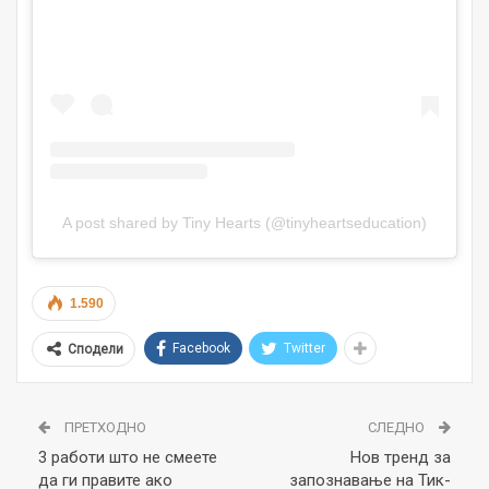
A post shared by Tiny Hearts (@tinyheartseducation)
1.590
Facebook
Twitter
Сподели
ПРЕТХОДНО
СЛЕДНО
3 работи што не смеете
Нов тренд за
да ги правите ако
запознавање на Тик-