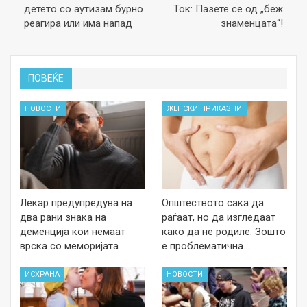
детето со аутизам бурно
Ток: Пазете се од „беж
реагира или има напад
знаменцата“!
ПОВЕЌЕ
НОВОСТИ
ЖЕНСКИ ПРИКАЗНИ
Лекар предупредува на
Општеството сака да
два рани знака на
раѓаат, но да изгледаат
деменција кои немаат
како да не родиле: Зошто
врска со меморијата
е проблематична…
ИСХРАНА
НОВОСТИ