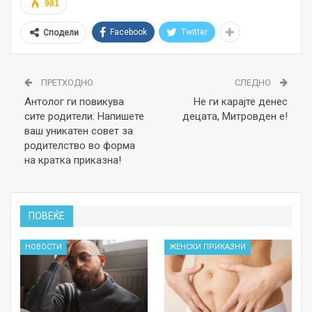
981
Facebook
Twitter
Сподели
ПРЕТХОДНО
СЛЕДНО
Антолог ги повикува
Не ги карајте денес
сите родители: Напишете
децата, Митровден е!
ваш уникатен совет за
родителство во форма
на кратка приказна!
ПОВЕЌЕ
НОВОСТИ
ЖЕНСКИ ПРИКАЗНИ