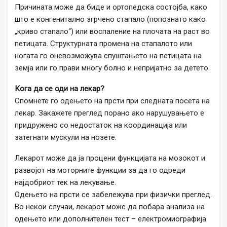
Причината може да биде и ортопедска состојба, како
што е конгенитално згрчено стапало (попознато како
„криво стапало“) или воспаление на плочата на раст во
петицата. Структурната промена на стапалото или
ногата го оневозможува спуштањето на петицата на
земја или го прави многу болно и непријатно за детето.
Кога да се оди на лекар?
Спомнете го одењето на прсти при следната посета на
лекар. Закажете преглед порано ако нарушувањето е
придружено со недостаток на координација или
затегнати мускули на нозете.
Лекарот може да ја процени функцијата на мозокот и
развојот на моторните функции за да го одреди
најдобриот тек на лекување.
Одењето на прсти се забележува при физички преглед.
Во некои случаи, лекарот може да побара анализа на
одењето или дополнителен тест – електромиографија