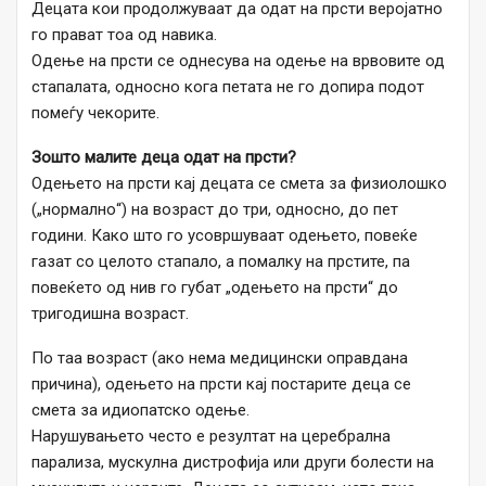
Децата кои продолжуваат да одат на прсти веројатно
го прават тоа од навика.
Одење на прсти се однесува на одење на врвовите од
стапалата, односно кога петата не го допира подот
помеѓу чекорите.
Зошто малите деца одат на прсти?
Одењето на прсти кај децата се смета за физиолошко
(„нормално“) на возраст до три, односно, до пет
години. Како што го усовршуваат одењето, повеќе
газат со целото стапало, а помалку на прстите, па
повеќето од нив го губат „одењето на прсти“ до
тригодишна возраст.
По таа возраст (ако нема медицински оправдана
причина), одењето на прсти кај постарите деца се
смета за идиопатско одење.
Нарушувањето често е резултат на церебрална
парализа, мускулна дистрофија или други болести на