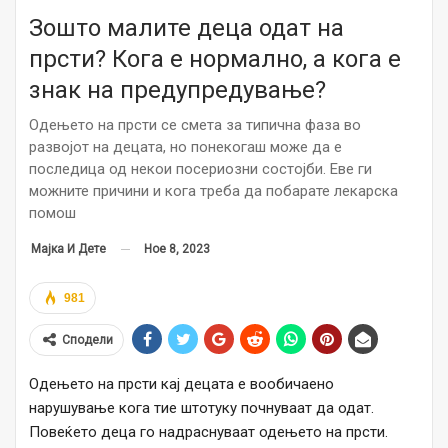
Зошто малите деца одат на
прсти? Кога е нормално, а кога е
знак на предупредување?
Одењето на прсти се смета за типична фаза во
развојот на децата, но понекогаш може да е
последица од некои посериозни состојби. Еве ги
можните причини и кога треба да побарате лекарска
помош
Ное 8, 2023
Мајка И Дете
981
Сподели
Одењето на прсти кај децата е вообичаено
нарушување кога тие штотуку почнуваат да одат.
Повеќето деца го надраснуваат одењето на прсти.