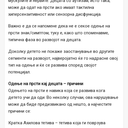
мускулите и нервите. Децата со аутизам, исто така,
може да одат на прсти ако имаат тактилна
хиперсензитивност или сензорна дисфункција.
Важно е да се напомене дека не е секое одење на
прсти знак/симптом, туку е, како што споменавме,
типична фаза во развојот на децата.
Доколку детето не покаже заостанување во другите
сегменти на развојот, најверојатно ќе го надрасне овој
тип на одење и ќе се развива според својот
потенцијал.
Одење на прсти кај децата – причини
Одењето на прсти е навика која се развива кога
детето учи да оди. Во неколку случаи, ова нарушување
може да биде предизвикано од нешто, а најчестите
причини се:
Кратка Ахилова тетива – тетива која ги поврзува