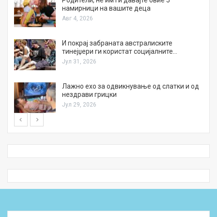
а
Родители, не им ги давајте овие 5
намирници на вашите деца
Авг 4, 2026
И покрај забраната австралиските
тинејџери ги користат социјалните…
Јул 31, 2026
Лажно ехо за одвикнување од слатки и од
нездрави грицки
Јул 29, 2026