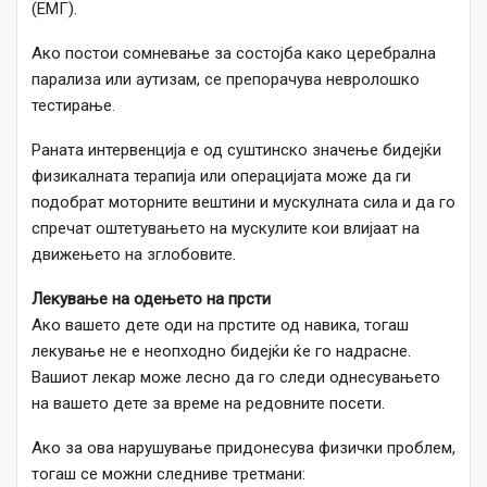
(ЕМГ).
Ако постои сомневање за состојба како церебрална
парализа или аутизам, се препорачува невролошко
тестирање.
Раната интервенција е од суштинско значење бидејќи
физикалната терапија или операцијата може да ги
подобрат моторните вештини и мускулната сила и да го
спречат оштетувањето на мускулите кои влијаат на
движењето на зглобовите.
Лекување на одењето на прсти
Ако вашето дете оди на прстите од навика, тогаш
лекување не е неопходно бидејќи ќе го надрасне.
Вашиот лекар може лесно да го следи однесувањето
на вашето дете за време на редовните посети.
Ако за ова нарушување придонесува физички проблем,
тогаш се можни следниве третмани: