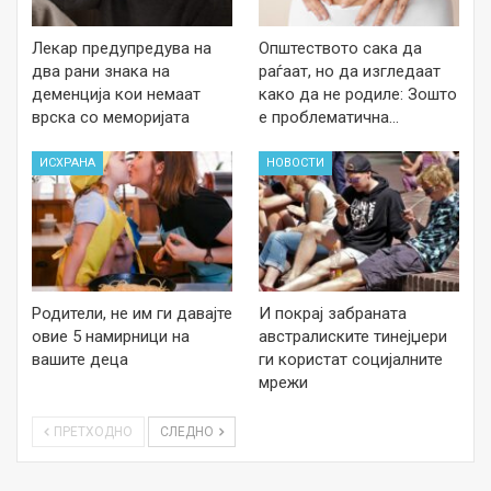
Лекар предупредува на
Општеството сака да
два рани знака на
раѓаат, но да изгледаат
деменција кои немаат
како да не родиле: Зошто
врска со меморијата
е проблематична…
ИСХРАНА
НОВОСТИ
Родители, не им ги давајте
И покрај забраната
овие 5 намирници на
австралиските тинејџери
вашите деца
ги користат социјалните
мрежи
ПРЕТХОДНО
СЛЕДНО