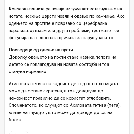
Конзервативните решенија вклучуваат истегнување на
ногата, носење цврсти чевли и одење по камчиња. Ако
одењето на прстите е поврзано со церебрална
парализа, аутизам или други проблеми, третманот се
фокусира на основната причина за нарушувањето.
Последици од одење на прсти
Доколку одењето на прсти стане навика, телото на
детето се прилагодува на новата состојба и тоа
станува нормално.
Ахиловата тетива на задниот дел од потколеницата
може да остане скратена, а тоа доведува до
неможност правилно да се користат зглобовите.
Споменатото, во случајот со Ахиловата тетива (пета),
влијае на глуждот, што може да доведе до силна
болка.