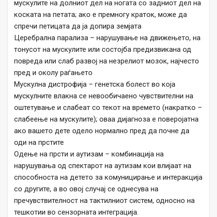
мускулите на долниот дел на ногата со задниот дел на
коската на петата; ако е премногу краток, може да
спречи петицата да ја допира земјата
Церебрална парализа – нарушување на движењето, на
тонусот на мускулите или состојба предизвикана од
повреда или слаб развој на незрелиот мозок, најчесто
пред и околу раѓањето
Мускулна дистрофија – генетска болест во која
мускулните влакна се невообичаено чувствителни на
оштетување и слабеат со текот на времето (накратко –
слабеење на мускулите); оваа дијагноза е поверојатна
ако вашето дете одело нормално пред да почне да
оди на прстите
Одење на прсти и аутизам – комбинација на
нарушувања од спектарот на аутизам кои влијаат на
способноста на детето за комуницирање и интеракција
со другите, а во овој случај се однесува на
пречувствителност на тактилниот систем, односно на
тешкотии во сензорната интеграција.