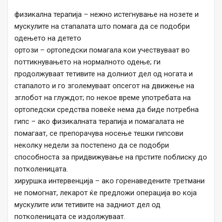
физикална терапија – нежно истегнување на нозете и
мускулите на стапалата што помага да се подобри
одењето на детето
ортози – ортопедски помагала кои учествуваат во
поттикнувањето на нормалното одење; ги
продолжуваат тетивите на долниот дел од ногата и
стапалото и го зголемуваат опсегот на движење на
зглобот на глуждот; по некое време употребата на
ортопедски средства повеќе нема да биде потребна
гипс – ако физикалната терапија и помагалата не
помагаат, се препорачува носење тешки гипсови
неколку недели за постепено да се подобри
способноста за придвижување на прстите поблиску до
потколеницата.
хируршка интервенција – ако горенаведените третмани
не помогнат, лекарот ќе предложи операција во која
мускулите или тетивите на задниот дел од
потколеницата се издолжуваат.