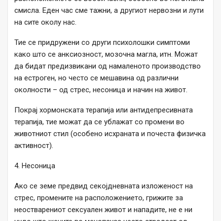
смисла. Еден час сме тажни, а другиот нервозни и лути
на сите околу нас.
Тие се придружени со други психолошки симптоми
како што се анксиозност, мозочна магла, итн. Можат
да бидат предизвикани од намаленото производство
на естроген, но често се мешавина од различни
околности – од стрес, несоница и начин на живот.
Покрај хормонската терапија или антидепресивната
терапија, тие можат да се ублажат со промени во
животниот стил (особено исхраната и почеста физичка
активност).
4. Несоница
Ако се земе предвид секојдневната изложеност на
стрес, промените на расположението, грижите за
неостварениот сексуален живот и нападите, не е ни