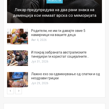
НОВОСТИ
Лекар предупредува на два рани знака на
деменција кои немаат врска со меморијата
а
Родители, не им ги давајте овие 5
намирници на вашите деца
Авг 4, 2026
И покрај забраната австралиските
тинејџери ги користат социјалните…
Јул 31, 2026
Лажно ехо за одвикнување од слатки и од
нездрави грицки
Јул 29, 2026