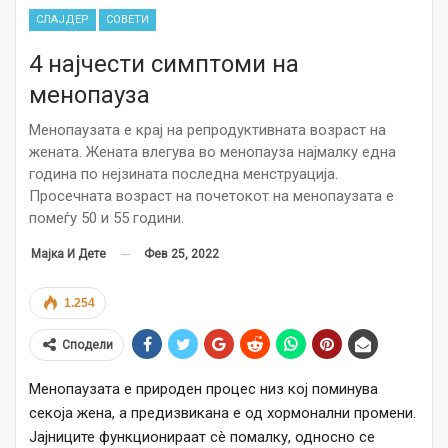
СЛАЈДЕР
СОВЕТИ
4 најчести симптоми на
менопауза
Менопаузата е крај на репродуктивната возраст на
жената. Жената влегува во менопауза најмалку една
година по нејзината последна менструација.
Просечната возраст на почетокот на менопаузата е
помеѓу 50 и 55 години.
Фев 25, 2022
Мајка И Дете
1.254
Сподели
Менопаузата е природен процес низ кој поминува
секоја жена, а предизвикана е од хормонални промени.
Јајниците функционираат сè помалку, односно се