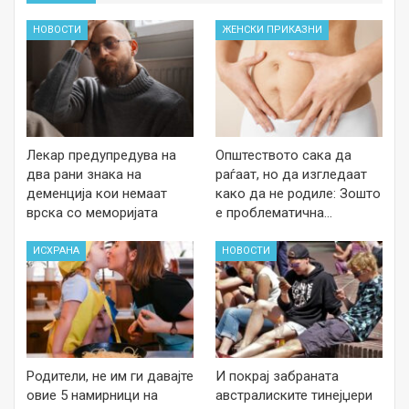
НОВОСТИ
ЖЕНСКИ ПРИКАЗНИ
Лекар предупредува на
Општеството сака да
два рани знака на
раѓаат, но да изгледаат
деменција кои немаат
како да не родиле: Зошто
врска со меморијата
е проблематична…
ИСХРАНА
НОВОСТИ
Родители, не им ги давајте
И покрај забраната
овие 5 намирници на
австралиските тинејџери