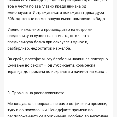
Намаленото либидо предизвикува срам кај жените, но
тоа е честа појава главно предизвикана од
менопаузата. Истражувањата покажуваат дека дури
80% од жените во менопауза имаат намалено либидо.
Имено, намаленото производство на естроген
предизвикува сувост на вагината, што често
предизвикува болка при сексуален однос и,
разбирливо, недостаток на желба.
За среќа, постојат многу безболни начини за повторно
уживање во сексот – од лубриканти, хормонска
терапија до промени во исхраната и начинот на живот.
3. Промена на расположението
Менопаузата е поврзана не само со физички промени,
туку и со психолошки. Ненадејните промени во
расположението се вообичаени, особено во негативна