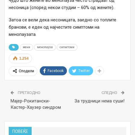
чудо што жените во менопауза често страдаат од
несоница (според некои студии – 60% од жените).
Затоа се вели дека несоницата, заедно со топлите
бранови, е еден од најчестите симптоми на
менопаузата.
жени
менопауза
сипмтоми
1.254
Facebook
Twitter
Сподели
ПРЕТХОДНО
СЛЕДНО
Мајер-Рокитански-
За трудници нема суши!
Кастер-Хаузер синдром
ПОВЕЌЕ