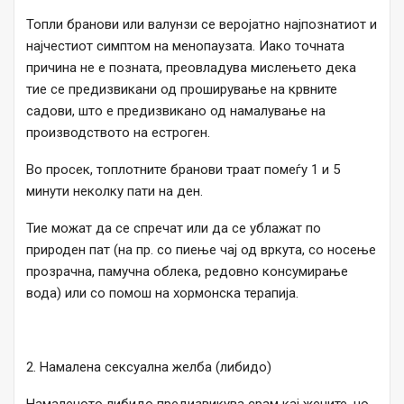
Топли бранови или валунзи се веројатно најпознатиот и
најчестиот симптом на менопаузата. Иако точната
причина не е позната, преовладува мислењето дека
тие се предизвикани од проширување на крвните
садови, што е предизвикано од намалување на
производството на естроген.
Во просек, топлотните бранови траат помеѓу 1 и 5
минути неколку пати на ден.
Тие можат да се спречат или да се ублажат по
природен пат (на пр. со пиење чај од вркута, со носење
прозрачна, памучна облека, редовно консумирање
вода) или со помош на хормонска терапија.
2. Намалена сексуална желба (либидо)