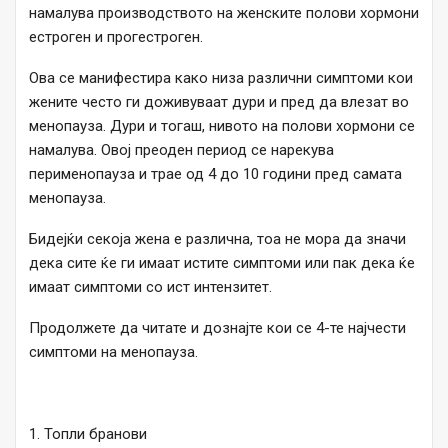
намалува производството на женските полови хормони
естроген и прогестроген.
Ова се манифестира како низа различни симптоми кои
жените често ги доживуваат дури и пред да влезат во
менопауза. Дури и тогаш, нивото на полови хормони се
намалува. Овој преоден период се нарекува
перименопауза и трае од 4 до 10 години пред самата
менопауза.
Бидејќи секоја жена е различна, тоа не мора да значи
дека сите ќе ги имаат истите симптоми или пак дека ќе
имаат симптоми со ист интензитет.
Продолжете да читате и дознајте кои се 4-те најчести
симптоми на менопауза.
1. Топли бранови