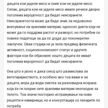
децата кои јаделе месо и оние кои не јаделе месо.
Сепак, децата кои не јаделе месо имале речиси двојно
поголема веројатност да бидат неисхранети.
Неисхранетоста може да биде знак за недоволно
внесување на хранливи материи, односно диета која не
може да го поддржи растот и развојот, но потребни се
повеќе податоци за да се дојде до поконкретен
заклучок. Оваа студија не ја зела предвид физичката
активност, социоекономскиот статус и другите
фактори кои би објасниле зошто децата ќе имаат
поголема веројатност да бидат неисхранети.
Она што е јасно е дека секој што размислува за
вегетаријанството, а особено ако тоа важи и за
децата, мора да води сметка за разновидна исхрана
која ќе ги покрие сите хранливи материи неопходни за
телото. Тоа значи постојано истражување на нови
рецепти и намирници, но и консултација со лекарите по
потреба.