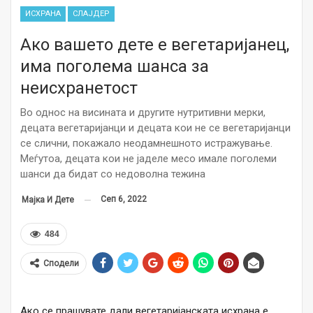
ИСХРАНА
СЛАЈДЕР
Ако вашето дете е вегетаријанец,
има поголема шанса за
неисхранетост
Во однос на висината и другите нутритивни мерки,
децата вегетаријанци и децата кои не се вегетаријанци
се слични, покажало неодамнешното истражување.
Меѓутоа, децата кои не јаделе месо имале поголеми
шанси да бидат со недоволна тежина
Сеп 6, 2022
Мајка И Дете
484
Сподели
Ако се прашувате дали вегетаријанската исхрана е