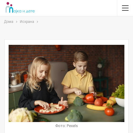
Дома
Исхрана
Фото: Pexels