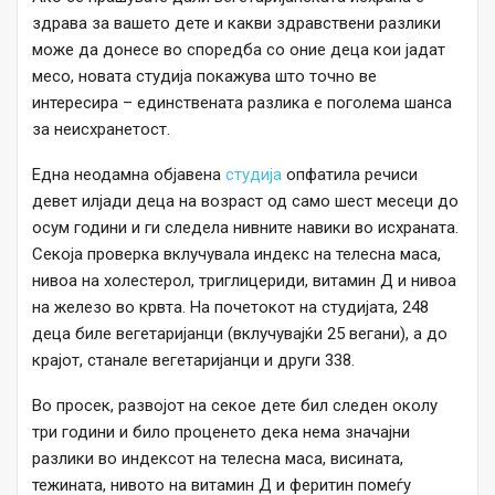
здрава за вашето дете и какви здравствени разлики
може да донесе во споредба со оние деца кои јадат
месо, новата студија покажува што точно ве
интересира – единствената разлика е поголема шанса
за неисхранетост.
Една неодамна објавена
студија
опфатила речиси
девет илјади деца на возраст од само шест месеци до
осум години и ги следела нивните навики во исхраната.
Секоја проверка вклучувала индекс на телесна маса,
нивоа на холестерол, триглицериди, витамин Д и нивоа
на железо во крвта. На почетокот на студијата, 248
деца биле вегетаријанци (вклучувајќи 25 вегани), а до
крајот, станале вегетаријанци и други 338.
Во просек, развојот на секое дете бил следен околу
три години и било проценето дека нема значајни
разлики во индексот на телесна маса, висината,
тежината, нивото на витамин Д и феритин помеѓу