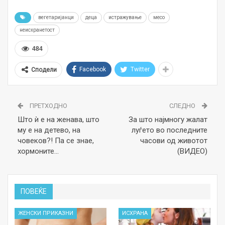
вегетаријанци
деца
истражување
месо
неисхранетост
484
Facebook
Twitter
Сподели
ПРЕТХОДНО
СЛЕДНО
Што ѝ е на женава, што
За што најмногу жалат
му е на детево, на
луѓето во последните
човеков?! Па се знае,
часови од животот
хормоните…
(ВИДЕО)
ПОВЕЌЕ
ЖЕНСКИ ПРИКАЗНИ
ИСХРАНА