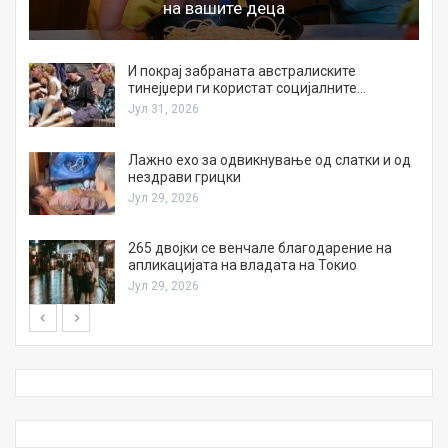
на вашите деца
И покрај забраната австралиските
тинејџери ги користат социјалните…
Јул 31, 2026
Лажно ехо за одвикнување од слатки и од
нездрави грицки
Јул 29, 2026
а
265 двојки се венчале благодарение на
апликацијата на владата на Токио
Јул 29, 2026