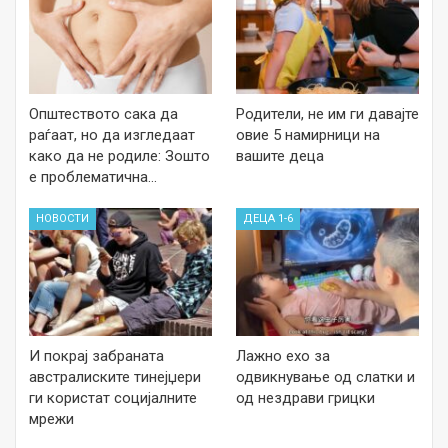
Општеството сака да
Родители, не им ги давајте
раѓаат, но да изгледаат
овие 5 намирници на
како да не родиле: Зошто
вашите деца
е проблематична…
НОВОСТИ
ДЕЦА 1-6
И покрај забраната
Лажно ехо за
австралиските тинејџери
одвикнување од слатки и
ги користат социјалните
од нездрави грицки
мрежи