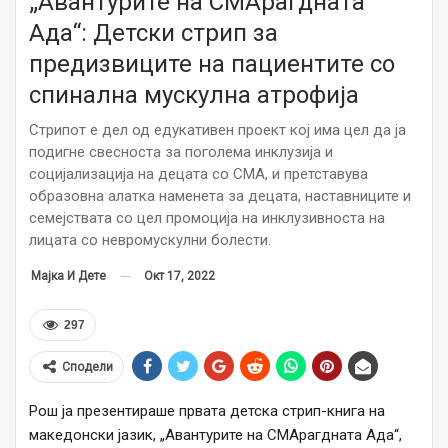
„Авантурите на СМАрагдната
Ада“: Детски стрип за
предизвиците на пациентите со
спинална мускулна атрофија
Стрипот е дел од едукативен проект кој има цел да ја
подигне свесноста за поголема инклузија и
социјализација на децата со СМА, и претставува
образовна алатка наменета за децата, наставниците и
семејствата со цел промоција на инклузивноста на
лицата со невромускулни болести.
Окт 17, 2022
Мајка И Дете
297
Сподели
Рош ја презентираше првата детска стрип-книга на
македонски јазик, „Авантурите на СМАрагдната Ада“,