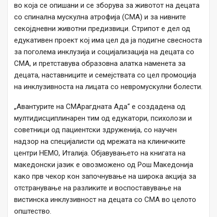
во која се опишани и се зборува за животот на децата
со спинална мускулна атрофија (СМА) и за нивните
секојдневни животни предизвици. Стрипот е дел од
едукативен проект кој има цел да ја подигне свесноста
за поголема инклузија и социјализација на децата со
СМА, и претставува образовна алатка наменета за
децата, наставниците и семејствата со цел промоција
на инклузивноста на лицата со невромускулни болести.
„Авантурите на СМАрагдната Ада“ е создадена од
мултидисциплинарен тим од едукатори, психолози и
советници од пациентски здруженија, со научен
надзор на специјалисти од мрежата на клиничките
центри НЕМО, Италија. Објавувањето на книгата на
македонски јазик е овозможено од Рош Македонија
како прв чекор кон започнување на широка акција за
отстранување на разликите и воспоставување на
вистинска инклузивност на децата со СМА во целото
општество.