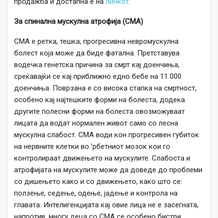
продажба и достапна е на
линкот
.
За спинална мускулна атрофија (СМА)
СМА е ретка, тешка, прогресивна невромускулна
болест која може да биде фатална. Претставува
водечка генетска причина за смрт кај доенчиња,
среќавајќи се кај приближно едно бебе на 11 000
доенчиња. Поврзана е со висока стапка на смртност,
особено кај најтешките форми на болеста, додека
другите полесни форми на болеста овозможуваат
лицата да водат нормален живот само со лесна
мускулна слабост. СМА води кон прогресивен губиток
на нервните клетки во ’рбетниот мозок кои го
контролираат движењето на мускулите. Слабоста и
атрофијата на мускулите може да доведе до проблеми
со дишењето како и со движењето, како што се:
ползење, седење, одење, јадење и контрола на
главата. Интелигенцијата кај овие лица не е засегната,
напротив, многу деца со СМА се особено бистри.