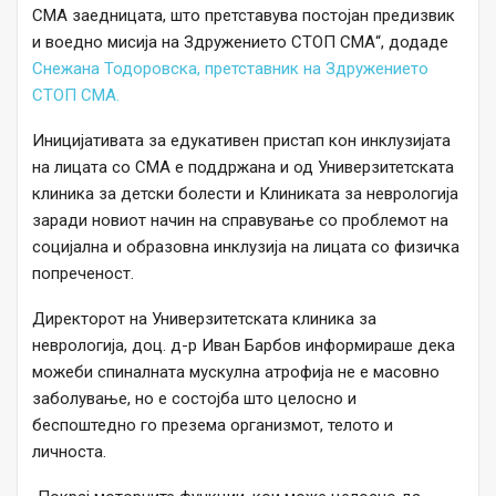
СМА заедницата, што претставува постојан предизвик
и воедно мисија на Здружението СТОП СМА“, додаде
Снежана Тодоровска, претставник на Здружението
СТОП СМА.
Иницијативата за едукативен пристап кон инклузијата
на лицата со СМА е поддржана и од Универзитетската
клиника за детски болести и Клиниката за неврологија
заради новиот начин на справување со проблемот на
социјална и образовна инклузија на лицата со физичка
попреченост.
Директорот на Универзитетската клиника за
неврологија, доц. д-р Иван Барбов информираше дека
можеби спиналната мускулна атрофија не е масовно
заболување, но е состојба што целосно и
беспоштедно го презема организмот, телото и
личноста.