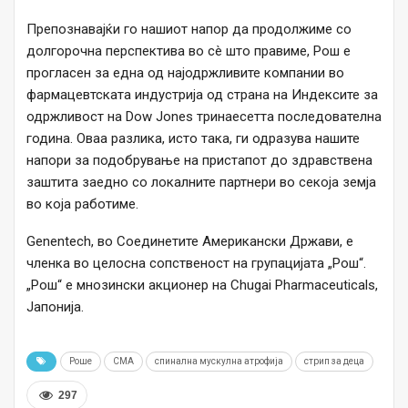
Препознавајќи го нашиот напор да продолжиме со
долгорочна перспектива во сè што правиме, Рош е
прогласен за една од најодржливите компании во
фармацевтската индустрија од страна на Индексите за
одржливост на Dow Jones тринаесетта последователна
година. Оваа разлика, исто така, ги одразува нашите
напори за подобрување на пристапот до здравствена
заштита заедно со локалните партнери во секоја земја
во која работиме.
Genentech, во Соединетите Американски Држави, е
членка во целосна сопственост на групацијата „Рош“.
„Рош“ е мнозински акционер на Chugai Pharmaceuticals,
Јапонија.
Роше
СМА
спинална мускулна атрофија
стрип за деца
297