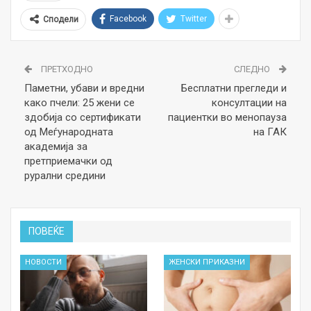
Facebook
Twitter
Сподели
ПРЕТХОДНО
СЛЕДНО
Паметни, убави и вредни
Бесплатни прегледи и
како пчели: 25 жени се
консултации на
здобија со сертификати
пациентки во менопауза
од Меѓународната
на ГАК
академија за
претприемачки од
рурални средини
ПОВЕЌЕ
НОВОСТИ
ЖЕНСКИ ПРИКАЗНИ