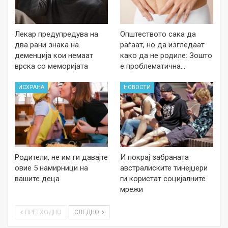
Лекар предупредува на
Општеството сака да
два рани знака на
раѓаат, но да изгледаат
деменција кои немаат
како да не родиле: Зошто
врска со меморијата
е проблематична…
ИСХРАНА
НОВОСТИ
Родители, не им ги давајте
И покрај забраната
овие 5 намирници на
австралиските тинејџери
вашите деца
ги користат социјалните
мрежи
ПРЕТХОДНО
СЛЕДНО