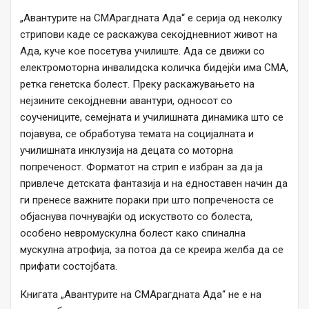
„Авантурите на СМАрагдната Ада“ е серија од неколку
стрипови каде се раскажува секојдневниот живот на
Ада, куче кое посетува училиште. Ада се движи со
електромоторна инвалидска количка бидејќи има СМА,
ретка генетска болест. Преку раскажувањето на
нејзините секојдневни авантури, односот со
соучениците, семејната и училишната динамика што се
појавува, се обработува темата на социјалната и
училишната инклузија на децата со моторна
попреченост. Форматот на стрип е избран за да ја
привлече детската фантазија и на едноставен начин да
ги пренесе важните пораки при што попреченоста се
објаснува почнувајќи од искуството со болеста,
особено невромускулна болест како cпинална
мускулна атрофија, за потоа да се креира желба да се
прифати состојбата.
Книгата „Авантурите на СМАрагдната Ада“ не е на