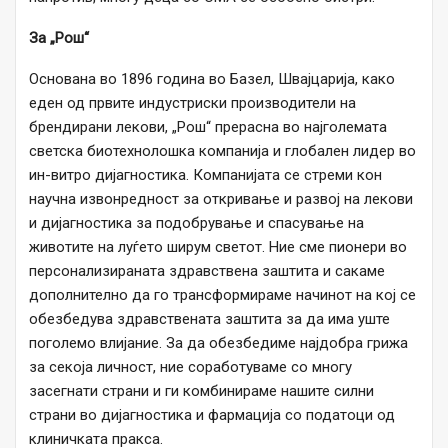
За „Рош“
Основана во 1896 година во Базел, Швајцарија, како
еден од првите индустриски производители на
брендирани лекови, „Рош“ прерасна во најголемата
светска биотехнолошка компанија и глобален лидер во
ин-витро дијагностика. Компанијата се стреми кон
научна извонредност за откривање и развој на лекови
и дијагностика за подобрување и спасување на
животите на луѓето ширум светот. Ние сме пионери во
персонализираната здравствена заштита и сакаме
дополнително да го трансформираме начинот на кој се
обезбедува здравствената заштита за да има уште
поголемо влијание. За да обезбедиме најдобра грижа
за секоја личност, ние соработуваме со многу
засегнати страни и ги комбинираме нашите силни
страни во дијагностика и фармација со податоци од
клиничката пракса.