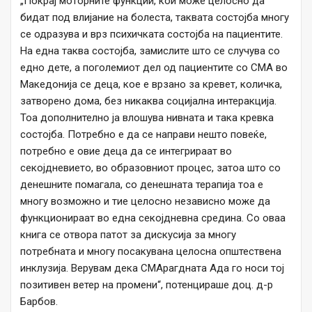
„Покрај моторните функции, кои може целосно да
бидат под влијание на болеста, таквата состојба многу
се одразува и врз психичката состојба на пациентите.
На една таква состојба, замислите што се случува со
едно дете, а поголемиот дел од пациентите со СМА во
Македонија се деца, кое е врзано за кревет, количка,
затворено дома, без никаква социјална интеракција.
Тоа дополнително ја влошува нивната и така кревка
состојба. Потребно е да се направи нешто повеќе,
потребно е овие деца да се интегрираат во
секојдневието, во образовниот процес, затоа што со
денешните помагала, со денешната терапија тоа е
многу возможно и тие целосно независно може да
функционираат во една секојдневна средина. Со оваа
книга се отвора патот за дискусија за многу
потребната и многу посакувана целосна општествена
инклузија. Верувам дека СМАрагдната Ада го носи тој
позитивен ветер на промени“, потенцираше доц. д-р
Барбов.