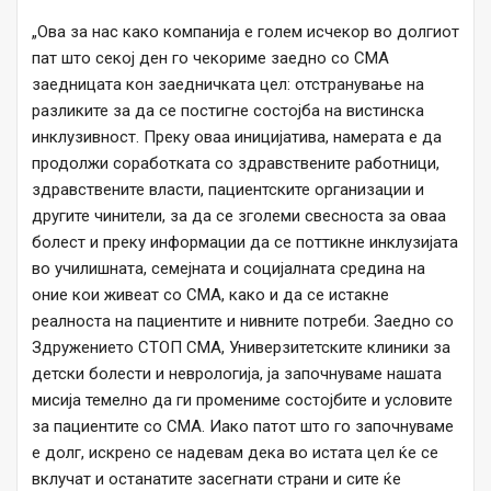
„Ова за нас како компанија е голем исчекор во долгиот
пат што секој ден го чекориме заедно со СМА
заедницата кон заедничката цел: отстранување на
разликите за да се постигне состојба на вистинска
инклузивност. Преку оваа иницијатива, намерата е да
продолжи соработката со здравствените работници,
здравствените власти, пациентските организации и
другите чинители, за да се зголеми свесноста за оваа
болест и преку информации да се поттикне инклузијата
во училишната, семејната и социјалната средина на
оние кои живеат со СМА, како и да се истакне
реалноста на пациентите и нивните потреби. Заедно со
Здружението СТОП СМА, Универзитетските клиники за
детски болести и неврологија, ја започнуваме нашата
мисија темелно да ги промениме состојбите и условите
за пациентите со СМА. Иако патот што го започнуваме
е долг, искрено се надевам дека во истата цел ќе се
вклучат и останатите засегнати страни и сите ќе