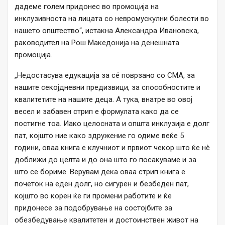
дадеме голем придонес во промоција на
инклузивноста на лицата со невромускулни болести во
нашето општество“, истакна Александра Ивановска,
раководител на Рош Македонија на денешната
промоција.
„Недостасува едукација за сé поврзано со СМА, за
нашите секојдневни предизвици, за способностите и
квалитетите на нашите деца. А тука, внатре во овој
весел и забавен стрип е формулата како да се
постигне тоа. Иако целосната и општа инклузија е долг
пат, којшто ние како здружение го одиме веќе 5
години, оваа книга е клучниот и првиот чекор што ќе нè
доближи до целта и до она што го посакуваме и за
што се бориме. Верувам дека оваа стрип книга е
почеток на еден долг, но сигурен и безбеден пат,
којшто во корен ќе ги промени работите и ќе
придонесе за подобрување на состојбите за
обезбедување квалитетен и достоинствен живот на