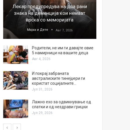
Лекар предупредува на два рани
26
знака на деменција кои немаат
благода
врска со меморијата
Мајка и Дете
М
Авг 7, 2026
Родители, не им ги давајте овие
5 намирници на вашите деца
Авг 4, 2026
И покрај забраната
австралиските тинејџери ги
користат социјалните…
Јул 31, 2026
Лажно ехо за одвикнување од
слатки и од нездрави грицки
Јул 29, 2026