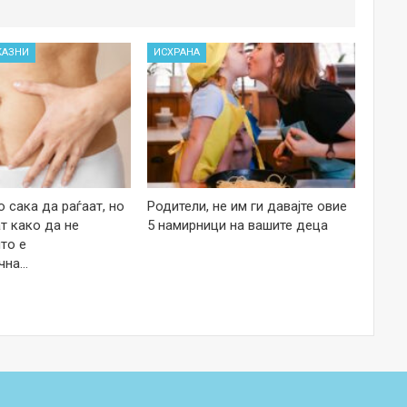
КАЗНИ
ИСХРАНА
 сака да раѓаат, но
Родители, не им ги давајте овие
т како да не
5 намирници на вашите деца
то е
чна…