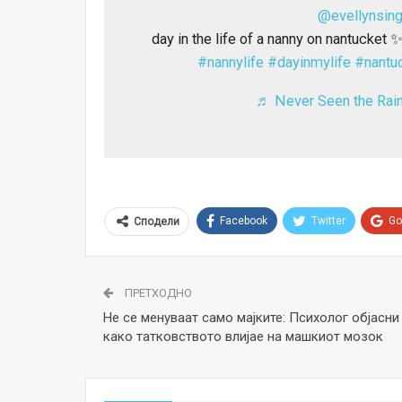
@evellynsing
day in the life of a nanny on nantucket 
#nannylife
#dayinmylife
#nantu
♬ Never Seen the Rain
Facebook
Twitter
Go
Сподели
ПРЕТХОДНО
Не се менуваат само мајките: Психолог објасни
како татковството влијае на машкиот мозок