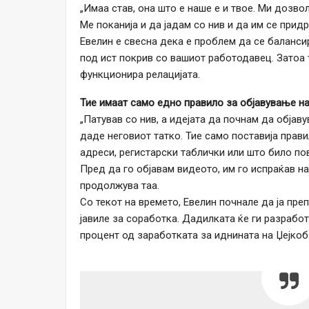
„Имаа став, она што е наше е и твое. Ми дозво
Ме поканија и да јадам со нив и да им се прид
Евелин е свесна дека е проблем да се баланси
под ист покрив со вашиот работодавец. Затоа 
функционира релацијата.
Тие имаат само едно правило за објавување на
„Патував со нив, а идејата да почнам да објаву
даде неговиот татко. Тие само поставија прави
адреси, регистарски таблички или што било пов
Пред да го објавам видеото, им го испраќав н
продолжува таа.
Со текот на времето, Евелин почнале да ја пре
јавиле за соработка. Дадилката ќе ги разрабо
процент од заработката за иднината на Џејкоб