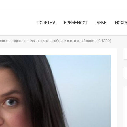
ПОЧЕТНА
БРЕМЕНОСТ
БЕБЕ
ИСХР
открива како изгледа нејзината работа и што ѝ е забрането (ВИДЕО)