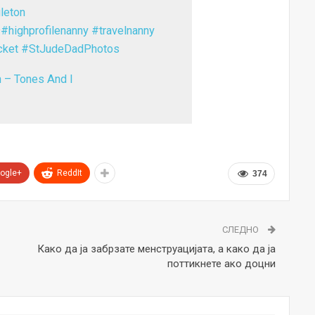
leton
✨
#highprofilenanny
#travelnanny
cket
#StJudeDadPhotos
 – Tones And I
ogle+
ReddIt
374
СЛЕДНО
Како да ја забрзате менструацијата, а како да ја
поттикнете ако доцни