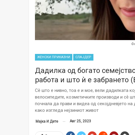
Ф
ЖЕНСКИ ПРИКАЗНИ
СЛАЈДЕР
Дадилка од богато семејство
работа и што ѝ е забрането 
Сѐ што е нивно, тоа е и мое, вели дадилката к
велосипедите, козметичките производи и сѐ шт
почнала да прави и видеа од секојдневјето на д
како изгледа нејзиниот живот
Авг 25, 2023
Мајка И Дете