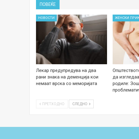
ПОВЕЌЕ
НОВОСТИ
ЖЕНСКИ ПРИ
Лекар предупредува на два
Општеството
рани знака на деменција кои
да изгледаа
немаат врска со меморијата
родиле: Зош
проблемати
ПРЕТХОДНО
СЛЕДНО