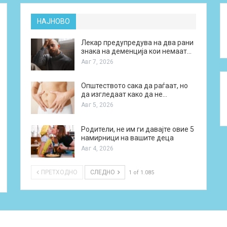
НАЈНОВО
Лекар предупредува на два рани
знака на деменција кои немаат…
Авг 7, 2026
Општеството сака да раѓаат, но
да изгледаат како да не…
Авг 5, 2026
Родители, не им ги давајте овие 5
намирници на вашите деца
Авг 4, 2026
ПРЕТХОДНО
СЛЕДНО
1 of 1.085