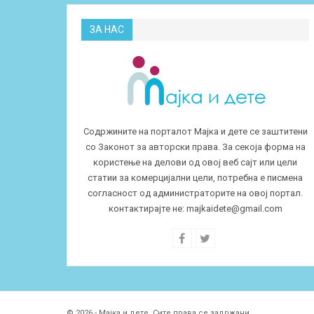
ЗА НАС
Содржините на порталот Мајка и дете се заштитени
со Законот за авторски права. За секоја форма на
користење на делови од овој веб сајт или цели
статии за комерцијални цели, потребна е писмена
согласност од администраторите на овој портал.
контактирајте не:
majkaidete@gmail.com
© 2026 - Мајка и дете. Сите права се задржани