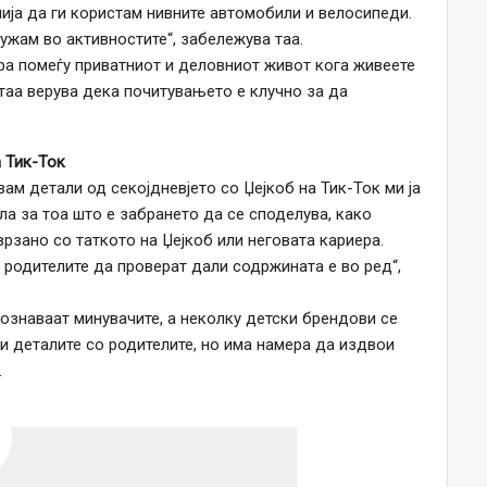
лија да ги користам нивните автомобили и велосипеди.
ружам во активностите“, забележува таа.
ра помеѓу приватниот и деловниот живот кога живеете
таа верува дека почитувањето е клучно за да
 Тик-Ток
вам детали од секојдневјето со Џејкоб на Тик-Ток ми ја
ла за тоа што е забрането да се споделува, како
рзано со таткото на Џејкоб или неговата кариера.
а родителите да проверат дали содржината е во ред“,
познаваат минувачите, а неколку детски брендови се
ти деталите со родителите, но има намера да издвои
.