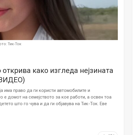
НОВОСТИ
Финците вложија милион евра во
кал, за посилен имунитет на децата
Мајка и Дете
Јул 24, 2026
ото: Тик-Ток
Малолетниците ќе бидат офлајн
до 15-тата година: Франција
воведе…
Јул 23, 2026
 открива како изгледа нејзината
(ВИДЕО)
Нов тест од крвта би можел да го
открие ризикот од Алцхајмер
многу…
оја има право да ги користи автомобилите и
Јул 22, 2026
о е домот на семејството за кое работи, а освен тоа
етето што го чува и да ги објавува на Тик-Ток. Еве
Австралијка роди четири
идентични ќерки: Чудо што се
случува еднаш на…
Јул 21, 2026