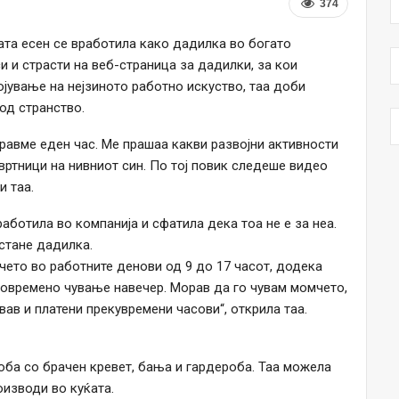
374
та есен се вработила како дадилка во богато
си и страсти на веб-страница за дадилки, за кои
јување на нејзиното работно искуство, таа доби
од странство.
аравме еден час. Ме прашаа какви развојни активности
вртници на нивниот син. По тој повик следеше видео
и таа.
аботила во компанија и сфатила дека тоа не е за неа.
стане дадилка.
чето во работните денови од 9 до 17 часот, додека
повремено чување навечер. Морав да го чувам момчето,
вав и платени прекувремени часови“, открила таа.
оба со брачен кревет, бања и гардероба. Таа можела
оизводи во куќата.