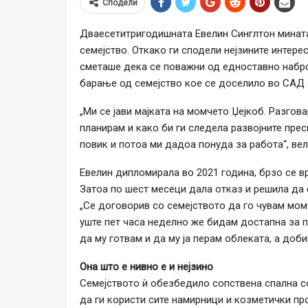
Сподели
Дваесетитригодишната Евелин Синглтон мината
семејство. Откако ги сподели нејзините интере
сметаше дека се поважни од едноставно набро
барање од семејство кое се доселило во САД 
„Ми се јави мајката на момчето Џејкоб. Разгов
планирам и како би ги следела развојните прес
повик и потоа ми дадоа понуда за работа“, вел
Евелин дипломирала во 2021 година, брзо се вр
Затоа по шест месеци дала отказ и решила да 
„Се договорив со семејството да го чувам мом
уште пет часа неделно же бидам достапна за 
да му готвам и да му ја перам облеката, а доби
Она што е нивно е и нејзино
Семејството ѝ обезбедило сопствена спална с
да ги користи сите намирници и козметички пр