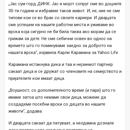
„Јас сум горд ДИНК. Јас и мојот сопруг сме во доцните
30-ти години и избравме таков живот. И, не, ние не сме
типови кои се во брак со своите кариери. И двајцата
сме успешни на нашите работни места и уживаме во
врска која сигурно не би била таква ако морам да се
грижам за дете. Не сме себични освен во однос на
времето што го поминуваме заедно за доброто на
нашата врска“, изјавила Карли Карамана за Yahoo Life.
Карамана истакнува дека и таа и нејзиниот партнер
сакаат деца и се дружат со членовите на семејството и
пријателите кои имаат деца.
„Всушност, со дополнителното време (и пари) што го
имаме затоа што немаме свои деца, можеме да
создадеме посебни врски со децата во нашите
животи“, додава.
И двајцата сакаат да патуваат, а неодамна дознале