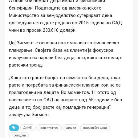
А оние кои немаат деца имаат и финансиски
бенефиции. Податоците од американското
Министерство за земјоделство сугерираат дека
одгледувањето дете родено во 2015 година во САД
чини во просек 233.610 долари.
Џеј Зигмонт е основач на компанија за финансиско
планирање. Својата база на клиенти ја фокусира
исклучиво на парови без деца, што, како што вели, е
растечки тренд.
„Како што расте бројот на семејства без деца, така
расте и потребата за финансиски планови кои не се
прилагодени на децата. Во моментов, 11 отсто од
населението на САД на возраст над 55 години е без
деца, а тој број расте кај помладите генерации“,
заклучува Зигмонт.
ДИНК
јапи култура
одлуки
парови без деца
трендови