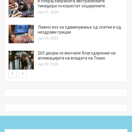
И покрај забраната австралиските
тинејџери ги користат социјалните…
Јул 31, 2026
Лажно ехо за одвикнување од слатки и од
нездрави грицки
Јул 29, 2026
а
265 двојки се венчале благодарение на
апликацијата на владата на Токио
Јул 29, 2026