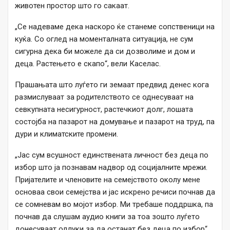
животен простор што го сакаат.
„Се надеваме дека наскоро ќе станеме сопственици на
куќа. Со оглед на моменталната ситуација, не сум
сигурна дека би можеле да си дозволиме и дом и
деца. Растењето е скапо“, вели Каселас.
Прашањата што луѓето ги земаат предвид денес кога
размислуваат за родителството се однесуваат на
севкупната несигурност, растечкиот долг, лошата
состојба на пазарот на домување и пазарот на труд, па
дури и климатските промени.
„Јас сум всушност единствената личност без деца по
избор што ја познавам надвор од социјалните мрежи.
Пријателите и членовите на семејството околу мене
основаа свои семејства и јас искрено речиси почнав да
се сомневам во мојот избор. Ми требаше поддршка, па
почнав да слушам аудио книги за тоа зошто луѓето
донесуваат одлуки за да останат без деца по избор“,