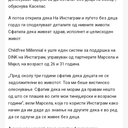
објаснува Каселас.
А потоа открила дека На Инстаграм и луѓето без деца
гордо ги споделуваат деталите од нивните животи.
Сфатила дека живеат здрав, исполнет и целисходен
живот.
Childfree Millennial е уште еден систем за поддршка на
DINK на Инстаграм, управуван од партнерите Марсела и
Мајкл, на возраст од 26 и 31 година.
„Пред околу три години сфатив дека децата не се
задолжителни во животот. Тоа ми беше вистинско
олеснување. Сфатив дека не морам да правам нешто
од што се плашев во сите мои тинејџерски и возрасни
години“, вели Марсела, која го користи Инстаграм како
начин да им даде до знаење на другите дека е во ред
да се одлучи да се живее без деца.