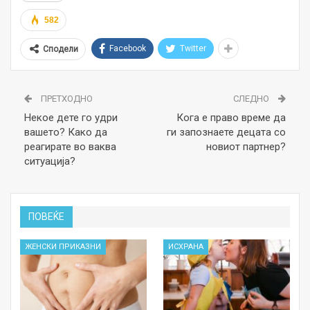
582
Facebook
Twitter
Сподели
ПРЕТХОДНО
СЛЕДНО
Некое дете го удри
Кога е право време да
вашето? Како да
ги запознаете децата со
реагирате во ваква
новиот партнер?
ситуација?
ПОВЕЌЕ
ЖЕНСКИ ПРИКАЗНИ
ИСХРАНА