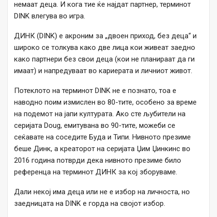
немаат деца. И кога тие ќе најдат партнер, терминот
DINK влегува во игра.
ДИНК (DINK) е акроним за „двоен приход, без деца“ и
широко се толкува како две лица кои живеат заедно
како партнери без свои деца (кои не планираат да ги
имаат) и напредуваат во кариерата и личниот живот.
Потеклото на терминот DINK не е познато, тоа е
наводно поим измислен во 80-тите, особено за време
на подемот на јапи културата. Ако сте љубители на
серијата Doug, емитувана во 90-тите, можеби се
сеќавате на соседите Буда и Типи. Нивното презиме
беше Динк, а креаторот на серијата Џим Џинкинс во
2016 година потврди дека нивното презиме било
референца на терминот ДИНК за кој зборуваме.
Дали некој има деца или не е избор на личноста, но
заедницата на DINK е горда на својот избор.