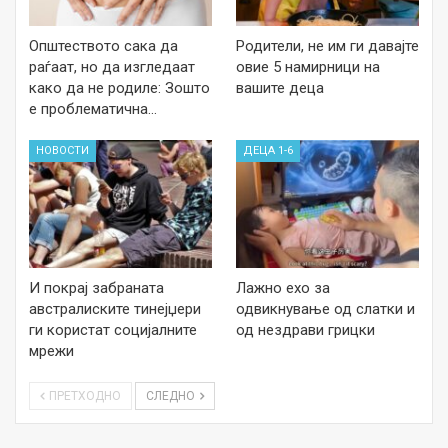
Општеството сака да
Родители, не им ги давајте
раѓаат, но да изгледаат
овие 5 намирници на
како да не родиле: Зошто
вашите деца
е проблематична…
НОВОСТИ
ДЕЦА 1-6
И покрај забраната
Лажно ехо за
австралиските тинејџери
одвикнување од слатки и
ги користат социјалните
од нездрави грицки
мрежи
ПРЕТХОДНО
СЛЕДНО