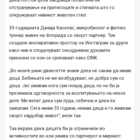
дека постои цела заедница посветена на
отстранување на притисоците и стигмата што го
опкружуваат нивниот животен стил.
33-годишната Данија Каселас, микробиолог и фитнес
тренер живее на Флорида со својот партнер. Тие
создале инспиративен простор на Инстаграм за други
како нив и споделуваат секојдневни духовити
приказни со кои се среќаваат како DINK.
„Во моите рани дваесетти знаев дека не сакам да имам
деца. Бебињата не ме возбудуваат, но добра сум со
деца. Јас уживам кога сум покрај деца, но не би ја
преземала одговорноста за воспитувањето на некое
дете. Ми велат дека сум луда, себична и дека ќе
зажалам. Сега имам 33 години, немам деца и го живеам
својот најдобар живот“, вели таа.
Таа верува дека децата би ја ограничиле во
активностите во кои ужива со партнерот и мирниот