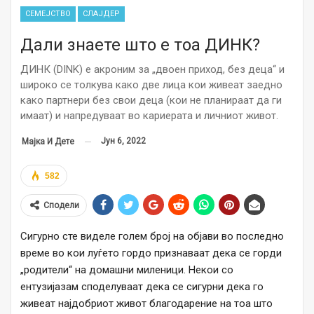
СЕМЕЈСТВО
СЛАЈДЕР
Дали знаете што е тоа ДИНК?
ДИНК (DINK) е акроним за „двоен приход, без деца“ и
широко се толкува како две лица кои живеат заедно
како партнери без свои деца (кои не планираат да ги
имаат) и напредуваат во кариерата и личниот живот.
Јун 6, 2022
Мајка И Дете
582
Сподели
Сигурно сте виделе голем број на објави во последно
време во кои луѓето гордо признаваат дека се горди
„родители“ на домашни миленици. Некои со
ентузијазам споделуваат дека се сигурни дека го
живеат најдобриот живот благодарение на тоа што