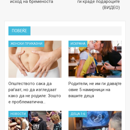
исход на бременоста
ги краде подароците
(ВИДЕО)
ПОВЕЌЕ
ЖЕНСКИ ПРИКАЗНИ
ИСХРАНА
Општеството сака да
Родители, не им ги давајте
раѓаат, но да изгледаат
овие 5 намирници на
како да не родиле: Зошто
вашите деца
е проблематична…
НОВОСТИ
ДЕЦА 1-6