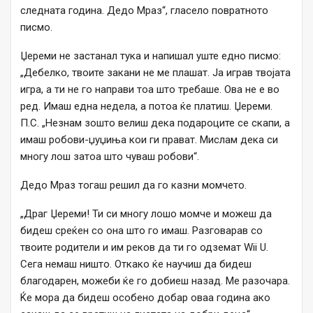
следната година. Дедо Мраз“, гласело повратното
писмо.
Џереми не застанал тука и напишал уште едно писмо:
„Дебелко, твоите закани не ме плашат. Ја играв твојата
игра, а ти не го направи тоа што требаше. Ова не е во
ред. Имаш една недела, а потоа ќе платиш. Џереми.
П.С. „Незнам зошто велиш дека подароците се скапи, а
имаш робови-џуџиња кои ги прават. Мислам дека си
многу лош затоа што чуваш робови“.
Дедо Мраз тогаш решил да го казни момчето.
„Драг Џереми! Ти си многу лошо момче и можеш да
бидеш среќен со она што го имаш. Разговарав со
твоите родители и им реков да ти го одземат Wii U.
Сега немаш ништо. Откако ќе научиш да бидеш
благодарен, можеби ќе го добиеш назад. Ме разочара.
Ќе мора да бидеш особено добар оваа година ако