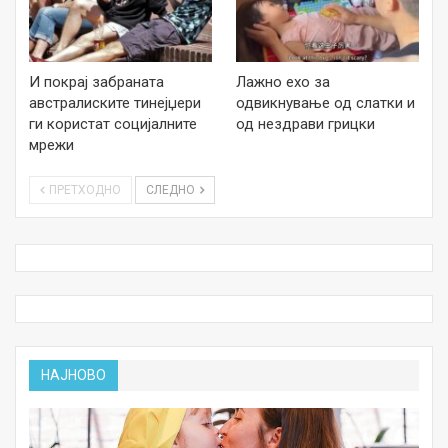
И покрај забраната
Лажно ехо за
австралиските тинејџери
одвикнување од слатки и
ги користат социјалните
од нездрави грицки
мрежи
ПРЕТХОДНО
СЛЕДНО
НАЈНОВО