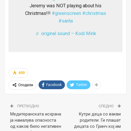
Jeremy was NOT playing about his
Christmas!!!
#greenscreen
#christmas
#santa
♬ original sound – Kodi Mink
600
Facebook
Twitter
Сподели
ПРЕТХОДНО
СЛЕДНО
Медитеранската исхрана
Кутри деца со вакви
ја намалува опасноста
родители: Ги плашат
од каков било негативен
децата со Гринч кој им