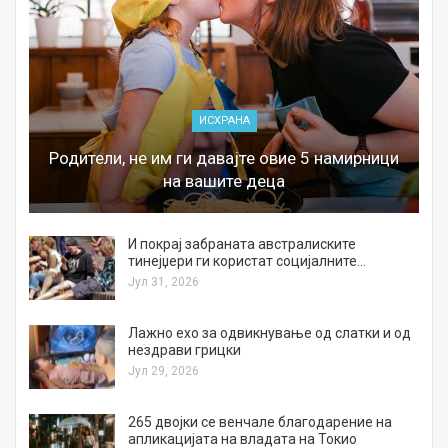
ИСХРАНА
Родители, не им ги давајте овие 5 намирници
на вашите деца
И покрај забраната австралиските
тинејџери ги користат социјалните…
Јул 31, 2026
Лажно ехо за одвикнување од слатки и од
нездрави грицки
Јул 29, 2026
а
265 двојки се венчале благодарение на
апликацијата на владата на Токио