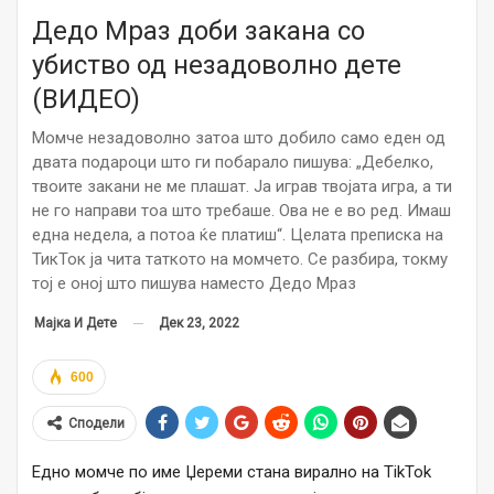
Дедо Мраз доби закана со
убиство од незадоволно дете
(ВИДЕО)
Момче незадоволно затоа што добило само еден од
двата подароци што ги побарало пишува: „Дебелко,
твоите закани не ме плашат. Ја играв твојата игра, а ти
не го направи тоа што требаше. Ова не е во ред. Имаш
една недела, а потоа ќе платиш“. Целата преписка на
ТикТок ја чита таткото на момчето. Се разбира, токму
тој е оној што пишува наместо Дедо Мраз
Дек 23, 2022
Мајка И Дете
600
Сподели
Едно момче по име Џереми стана вирално на TikTok