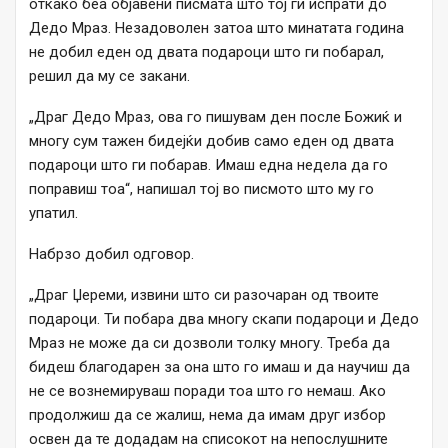
откако беа објавени писмата што тој ги испрати до
Дедо Мраз. Незадоволен затоа што минатата година
не добил еден од двата подароци што ги побарал,
решил да му се закани.
„Драг Дедо Мраз, ова го пишувам ден после Божиќ и
многу сум тажен бидејќи добив само еден од двата
подароци што ги побарав. Имаш една недела да го
поправиш тоа“, напишал тој во писмото што му го
упатил.
Набрзо добил одговор.
„Драг Џереми, извини што си разочаран од твоите
подароци. Ти побара два многу скапи подароци и Дедо
Мраз не може да си дозволи толку многу. Треба да
бидеш благодарен за она што го имаш и да научиш да
не се вознемируваш поради тоа што го немаш. Ако
продолжиш да се жалиш, нема да имам друг избор
освен да те додадам на списокот на непослушните