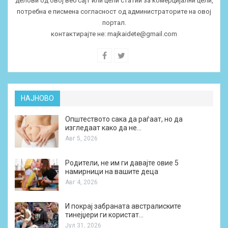
делови од овој веб сајт или цели статии за комерцијални цели,
потребна е писмена согласност од администраторите на овој
портал.
контактирајте не:
majkaidete@gmail.com
НАЈНОВО
Општеството сака да раѓаат, но да
изгледаат како да не…
Авг 5, 2026
Родители, не им ги давајте овие 5
намирници на вашите деца
Авг 4, 2026
И покрај забраната австралиските
тинејџери ги користат…
Јул 31, 2026