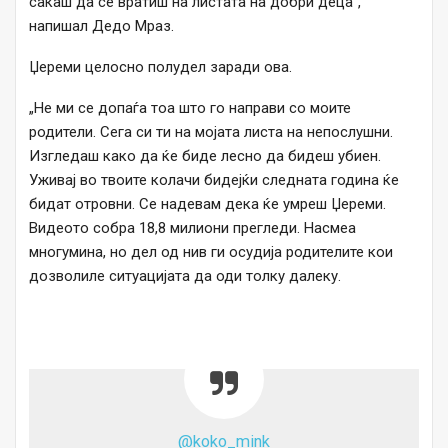
сакаш да се вратиш на листата на добри деца“,
напишал Дедо Мраз.
Џереми целосно полудел заради ова.
„Не ми се допаѓа тоа што го направи со моите
родители. Сега си ти на мојата листа на непослушни.
Изгледаш како да ќе биде лесно да бидеш убиен.
Уживај во твоите колачи бидејќи следната година ќе
бидат отровни. Се надевам дека ќе умреш Џереми.
Видеото собра 18,8 милиони прегледи. Насмеа
многумина, но дел од нив ги осудија родителите кои
дозволиле ситуацијата да оди толку далеку.
@koko_mink