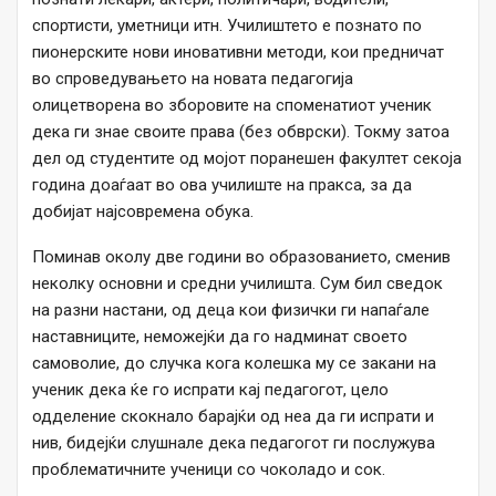
спортисти, уметници итн. Училиштето е познато по
пионерските нови иновативни методи, кои предничат
во спроведувањето на новата педагогија
олицетворена во зборовите на споменатиот ученик
дека ги знае своите права (без обврски). Токму затоа
дел од студентите од мојот поранешен факултет секоја
година доаѓаат во ова училиште на пракса, за да
добијат најсовремена обука.
Поминав околу две години во образованието, сменив
неколку основни и средни училишта. Сум бил сведок
на разни настани, од деца кои физички ги напаѓале
наставниците, неможејќи да го надминат своето
самоволие, до случка кога колешка му се закани на
ученик дека ќе го испрати кај педагогот, цело
одделение скокнало барајќи од неа да ги испрати и
нив, бидејќи слушнале дека педагогот ги послужува
проблематичните ученици со чоколадо и сок.