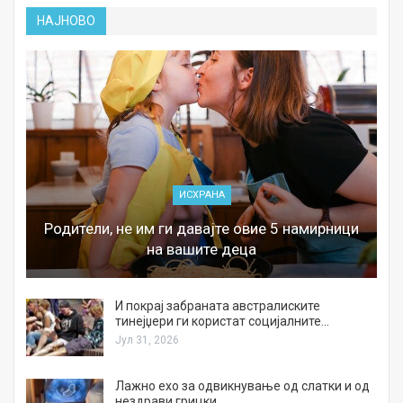
НАЈНОВО
ИСХРАНА
Родители, не им ги давајте овие 5 намирници
на вашите деца
И покрај забраната австралиските
тинејџери ги користат социјалните…
Јул 31, 2026
Лажно ехо за одвикнување од слатки и од
нездрави грицки