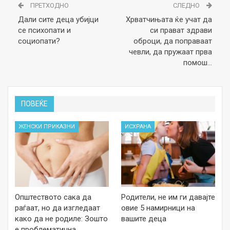
ПРЕТХОДНО
СЛЕДНО
Дали сите деца убијци
Хрватчињата ќе учат да
се психопати и
си прават здрави
социопати?
оброци, да поправаат
чевли, да пружаат прва
помош…
ПОВЕЌЕ
ЖЕНСКИ ПРИКАЗНИ
ИСХРАНА
Општеството сака да
Родители, не им ги давајте
раѓаат, но да изгледаат
овие 5 намирници на
како да не родиле: Зошто
вашите деца
е проблематична…