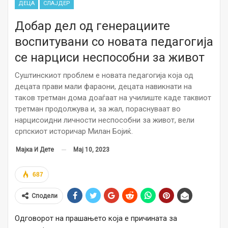
ДЕЦА
СЛАЈДЕР
Добар дел од генерациите
воспитувани со новата педагогија
се нарциси неспособни за живот
Суштинскиот проблем е новата педагогија која од
децата прави мали фараони, децата навикнати на
таков третман дома доаѓаат на училиште каде таквиот
третман продолжува и, за жал, пораснуваат во
нарцисоидни личности неспособни за живот, вели
српскиот историчар Милан Бојиќ.
Мај 10, 2023
Мајка И Дете
687
Сподели
Одговорот на прашањето која е причината за