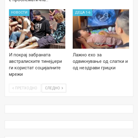
НОВОСТИ
ДЕЦА 1-6
И покрај забраната
Лажно ехо за
австралиските тинејџери
одвикнување од слатки и
ги користат социјалните
од нездрави грицки
мрежи
ПРЕТХОДНО
СЛЕДНО