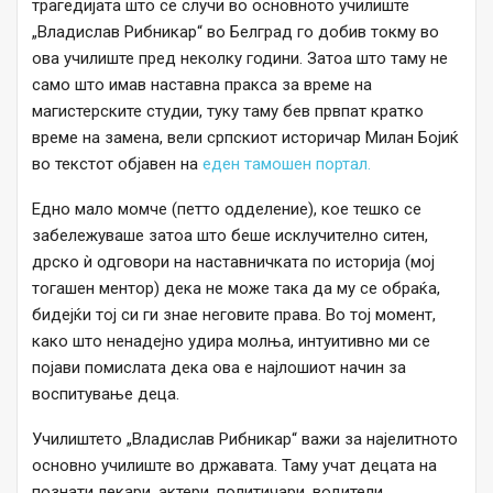
трагедијата што се случи во основното училиште
„Владислав Рибникар“ во Белград го добив токму во
ова училиште пред неколку години. Затоа што таму не
само што имав наставна пракса за време на
магистерските студии, туку таму бев првпат кратко
време на замена, вели српскиот историчар Милан Бојиќ
во текстот објавен на
еден тамошен портал.
Едно мало момче (петто одделение), кое тешко се
забележуваше затоа што беше исклучително ситен,
дрско ѝ одговори на наставничката по историја (мој
тогашен ментор) дека не може така да му се обраќа,
бидејќи тој си ги знае неговите права. Во тој момент,
како што ненадејно удира молња, интуитивно ми се
појави помислата дека ова е најлошиот начин за
воспитување деца.
Училиштето „Владислав Рибникар“ важи за најелитното
основно училиште во државата. Таму учат децата на
познати лекари, актери, политичари, водители,