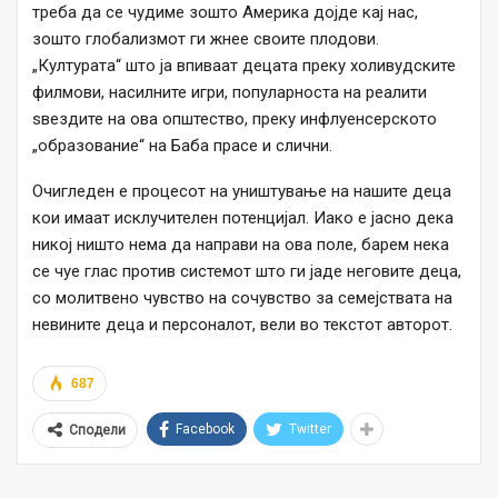
треба да се чудиме зошто Америка дојде кај нас,
зошто глобализмот ги жнее своите плодови.
„Културата“ што ја впиваат децата преку холивудските
филмови, насилните игри, популарноста на реалити
ѕвездите на ова општество, преку инфлуенсерското
„образование“ на Баба прасе и слични.
Очигледен е процесот на уништување на нашите деца
кои имаат исклучителен потенцијал. Иако е јасно дека
никој ништо нема да направи на ова поле, барем нека
се чуе глас против системот што ги јаде неговите деца,
со молитвено чувство на сочувство за семејствата на
невините деца и персоналот, вели во текстот авторот.
687
Facebook
Twitter
Сподели