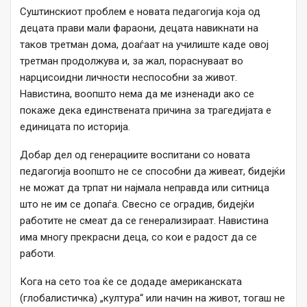
Суштинскиот проблем е новата педагогија која од
децата прави мали фараони, децата навикнати на
таков третман дома, доаѓаат на училиште каде овој
третман продолжува и, за жал, пораснуваат во
нарцисоидни личности неспособни за живот.
Навистина, воопшто нема да ме изненади ако се
покаже дека единствената причина за трагедијата е
единицата по историја.
Добар дел од генерациите воспитани со новата
педагогија воопшто не се способни да живеат, бидејќи
не можат да трпат ни најмала неправда или ситница
што не им се допаѓа. Свесно се оградив, бидејќи
работите не смеат да се генерализираат. Навистина
има многу прекрасни деца, со кои е радост да се
работи.
Кога на сето тоа ќе се додаде американската
(глобалистичка) „култура“ или начин на живот, тогаш не