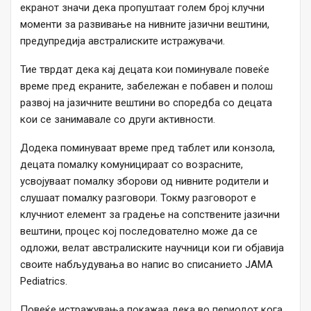
екранот значи дека пропуштаат голем број клучни
моменти за развивање на нивните јазични вештини,
предупредија австралиските истражувачи.
Тие тврдат дека кај децата кои поминувале повеќе
време пред екраните, забележан е побавен и полош
развој на јазичните вештини во споредба со децата
кои се занимавале со други активности.
Додека поминуваат време пред таблет или конзола,
децата помалку комуницираат со возрасните,
усвојуваат помалку зборови од нивните родители и
слушаат помалку разговори. Токму разговорот е
клучниот елемент за градење на сопствените јазични
вештини, процес кој последователно може да се
одложи, велат австралиските научници кои ги објавија
своите набљудувања во напис во списанието JAMA
Pediatrics.
Повеќе истражувања покажаа дека во периодот кога