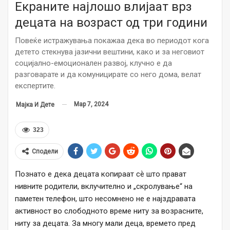
Екраните најлошo влијаат врз
децата на возраст од три години
Повеќе истражувања покажаа дека во периодот кога
детето стекнува јазични вештини, како и за неговиот
социјално-емоционален развој, клучно е да
разговарате и да комуницирате со него дома, велат
експертите.
Мар 7, 2024
Мајка И Дете
323
Сподели
Познато е дека децата копираат сѐ што прават
нивните родители, вклучително и „скролување“ на
паметен телефон, што несомнено не е најздравата
активност во слободното време ниту за возрасните,
ниту за децата. За многу мали деца, времето пред