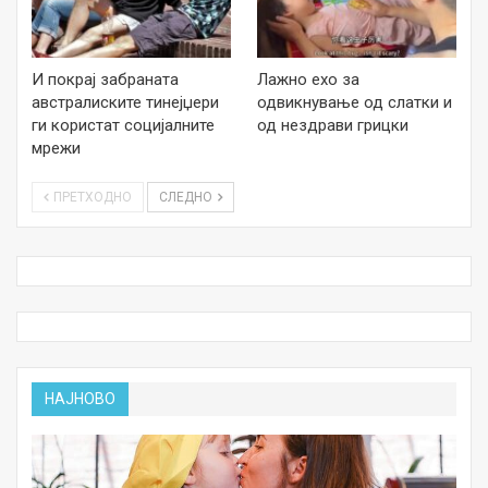
И покрај забраната
Лажно ехо за
австралиските тинејџери
одвикнување од слатки и
ги користат социјалните
од нездрави грицки
мрежи
ПРЕТХОДНО
СЛЕДНО
НАЈНОВО