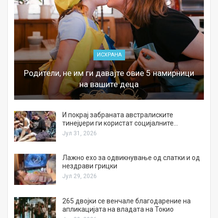
ИСХРАНА
Родители, не им ги давајте овие 5 намирници
на вашите деца
И покрај забраната австралиските
тинејџери ги користат социјалните…
Јул 31, 2026
Лажно ехо за одвикнување од слатки и од
нездрави грицки
Јул 29, 2026
а
265 двојки се венчале благодарение на
апликацијата на владата на Токио