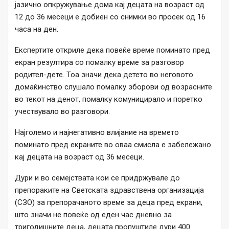
јазично опкружување дома кај децата на возраст од
12 до 36 месеци е добиен со снимки во просек од 16
часа на ден.
Експертите откриле дека повеќе време поминато пред
екран резултира со помалку време за разговор
родител-дете. Тоа значи дека детето во неговото
домаќинство слушало помалку зборови од возрасните
во текот на денот, помалку комуницирало и поретко
учествувало во разговори.
Најголемо и најнегативно влијание на времето
поминато пред екраните во оваа смисла е забележано
кај децата на возраст од 36 месеци.
Дури и во семејствата кои се придржувале до
препораките на Светската здравствена организација
(СЗО) за препорачаното време за деца пред екрани,
што значи не повеќе од еден час дневно за
тригодишните деца, децата пропуштиле дури 400