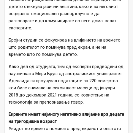
детето стекнува јазични вештини, како и за неговиот
социјално-емоционален развој, клучно е да
разговарате и да комуницирате со него дома, велат
експертите.
Бројни студии се фокусираа на влијанието на времето
што родителот го поминува пред екран, а не на
времето што го поминува детето.
Како дел од студијата, тим од експерти предводени од
научничката Мери Бруш од австралискиот универзитет
Аделаида ги проучувал податоците за 220 семејства
кои биле снимале на секои шест месеци од јануари
2018 до декември 2021 година, со користење на
технологија за препознавање говор.
Екраните имаат најмногу негативно влијание врз децата
на тригодишна возраст
Увидот во времето поминато пред екранот и општото