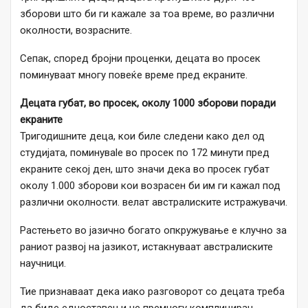
зборови што би ги кажале за тоа време, во различни
околности, возрасните.
Сепак, според бројни проценки, децата во просек
поминуваат многу повеќе време пред екраните.
Децата губат, во просек, околу 1000 зборови поради
екраните
Тригодишните деца, кои биле следени како дел од
студијата, поминуваle во просек по 172 минути пред
екраните секој ден, што значи дека во просек губат
околу 1.000 зборови кои возрасен би им ги кажал под
различни околности. велат австралиските истражувачи.
Растењето во јазично богато опкружување е клучно за
раниот развој на јазикот, истакнуваат австралиските
научници.
Тие признаваат дека иако разговорот со децата треба
да биде едноставен и не премногу комплициран,