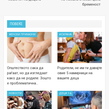
бременост
ПОВЕЌЕ
ЖЕНСКИ ПРИКАЗНИ
ИСХРАНА
Општеството сака да
Родители, не им ги давајте
раѓаат, но да изгледаат
овие 5 намирници на
како да не родиле: Зошто
вашите деца
е проблематична…
НОВОСТИ
ДЕЦА 1-6