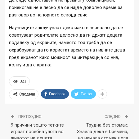
понекогаш не е лесно да се најде доволно време за
разговор во напорното секојдневие.
Научниците заклучуваат дека иако е нереално да се
советуваат родителите целосно да ги држат децата
подалеку од екраните, наместо тоа треба да се
охрабруваат да го користат времето на нивните деца
пред екранот како можност за интеракција со нив,
колку и да е кратка.
323
Facebook
Twitter
Сподели
ПРЕТХОДНО
СЛЕДНО
9 причини зошто тетките
Трудна без стомак:
играат посебна улога во
Знаела дека е бремена,
животот на децата
но немала стомак цела