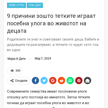
СЕМЕЈСТВО
СЛАЈДЕР
9 причини зошто тетките играат
посебна улога во животот на
децата
Родителите ги учат и советуваат своите деца, бабите и
дедовците ги разгалуваат, а тетките го нудат сето тоа
во едно
Мар 7, 2024
Мајка И Дете
380
Сподели
Современите семејства имаат посложени улоги
отколку што постоеја во минатото. Затоа тетките
почнаа да играат посебна улога во животот и во