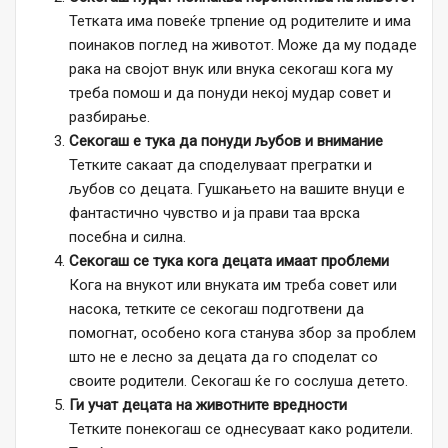
Тетката има повеќе трпение од родителите и има
поинаков поглед на животот. Може да му подаде
рака на својот внук или внука секогаш кога му
треба помош и да понуди некој мудар совет и
разбирање.
Секогаш е тука да понуди љубов и внимание
Тетките сакаат да споделуваат прегратки и
љубов со децата. Гушкањето на вашите внуци е
фантастично чувство и ја прави таа врска
посебна и силна.
Секогаш се тука кога децата имаат проблеми
Кога на внукот или внуката им треба совет или
насока, тетките се секогаш подготвени да
помогнат, особено кога станува збор за проблем
што не е лесно за децата да го споделат со
своите родители. Секогаш ќе го сослуша детето.
Ги учат децата на животните вредности
Тетките понекогаш се однесуваат како родители.