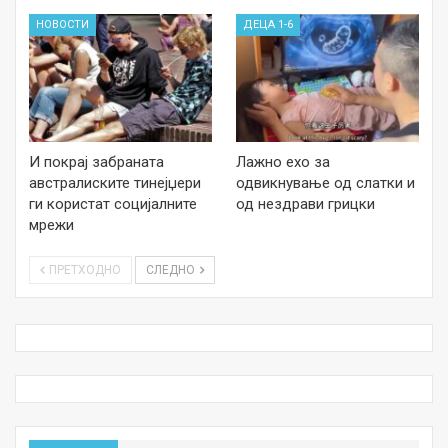
НОВОСТИ
ДЕЦА 1-6
И покрај забраната
Лажно ехо за
австралиските тинејџери
одвикнување од слатки и
ги користат социјалните
од нездрави грицки
мрежи
ПРЕТХОДНО
СЛЕДНО