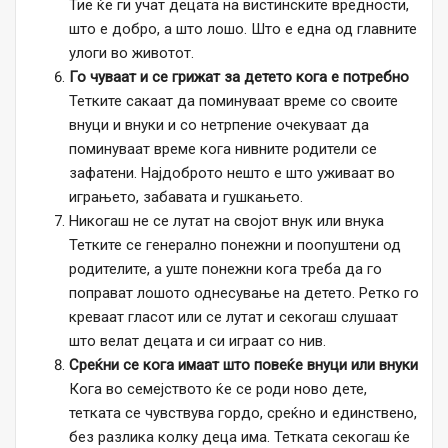
Тие ќе ги учат децата на вистинските вредности,
што е добро, а што лошо. Што е една од главните
улоги во животот.
Го чуваат и се грижат за детето кога е потребно
Тетките сакаат да поминуваат време со своите
внуци и внуки и со нетрпение очекуваат да
поминуваат време кога нивните родители се
зафатени. Најдоброто нешто е што уживаат во
играњето, забавата и гушкањето.
Никогаш не се лутат на својот внук или внука
Тетките се генерално понежни и поопуштени од
родителите, а уште понежни кога треба да го
поправат лошото однесување на детето. Ретко го
креваат гласот или се лутат и секогаш слушаат
што велат децата и си играат со нив.
Среќни се кога имаат што повеќе внуци или внуки
Кога во семејството ќе се роди ново дете,
тетката се чувствува гордо, среќно и единствено,
без разлика колку деца има. Тетката секогаш ќе