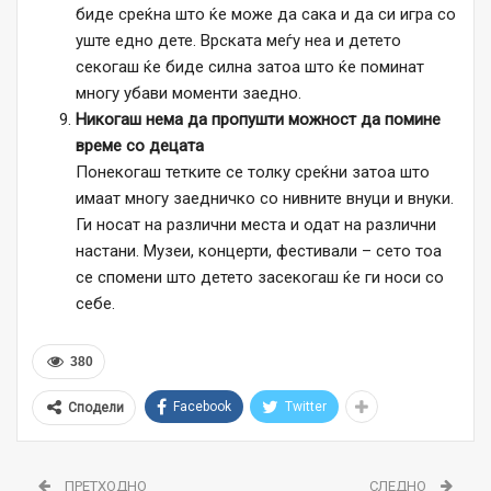
биде среќна што ќе може да сака и да си игра со
уште едно дете. Врската меѓу неа и детето
секогаш ќе биде силна затоа што ќе поминат
многу убави моменти заедно.
Никогаш нема да пропушти можност да помине
време со децата
Понекогаш тетките се толку среќни затоа што
имаат многу заедничко со нивните внуци и внуки.
Ги носат на различни места и одат на различни
настани. Музеи, концерти, фестивали – сето тоа
се спомени што детето засекогаш ќе ги носи со
себе.
380
Facebook
Twitter
Сподели
ПРЕТХОДНО
СЛЕДНО