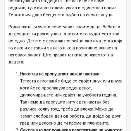
воспитувањето на децата. Тие веќе не се само
роднини, туку имаат голема улога и единствен повик.
Тетката им дава бесценета љубов на своите внуци.
Родителите ги учат и советуваат своите деца, бабите и
дедовците ги разгалуваат, а тетките го нудат сето тоа
во едно. Детето е секогаш посреќно ако има тетка која
го сака и се грижи за него и која позитивно влијае на
неговиот живот. Што прават тетките во животот на
децата:
Никогаш не пропуштаат важни настани
Тетката секогаш ќе биде со својот внук или внука
кога ќе го прославува роденденот,
дипломирањето или крајот на учебната година.
Таа нема да пропушти ниту еден настан без
разлика колку труд треба да вложи. Може да
земат слободен ден од работа, да дојде од друг
град или целосно да ги промени плановите.
Секогаш нудат поинаква перспектива на животот