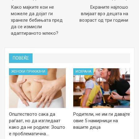
Како мајките кои не
Екраните најлошo
можеле да дојат ги
влијаат врз децата на
хранеле бебињата пред
возраст од три години
да се измисли
адаптираното млеко?
ПОВЕЌЕ
ЖЕНСКИ ПРИКАЗНИ
ИСХРАНА
Општеството сака да
Родители, не им ги давајте
раѓаат, но да изгледаат
овие 5 намирници на
како да не родиле: Зошто
вашите деца
е проблематична…