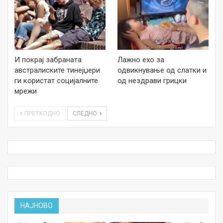
И покрај забраната
Лажно ехо за
австралиските тинејџери
одвикнување од слатки и
ги користат социјалните
од нездрави грицки
мрежи
ПРЕТХОДНО
СЛЕДНО
НАЈНОВО