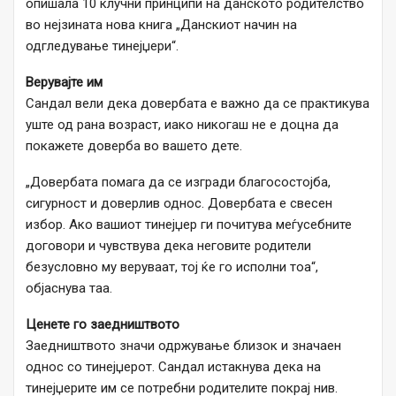
опишала 10 клучни принципи на данското родителство
во нејзината нова книга „Данскиот начин на
одгледување тинејџери“.
Верувајте им
Сандал вели дека довербата е важно да се практикува
уште од рана возраст, иако никогаш не е доцна да
покажете доверба во вашето дете.
„Довербата помага да се изгради благосостојба,
сигурност и доверлив однос. Довербата е свесен
избор. Ако вашиот тинејџер ги почитува меѓусебните
договори и чувствува дека неговите родители
безусловно му веруваат, тој ќе го исполни тоа“,
објаснува таа.
Ценете го заедништвото
Заедништвото значи одржување близок и значаен
однос со тинејџерот. Сандал истакнува дека на
тинејџерите им се потребни родителите покрај нив.