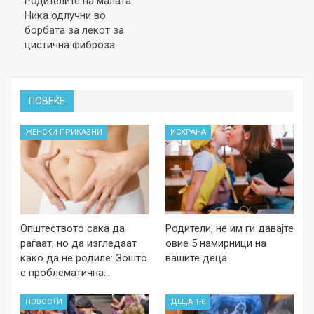
Родителите на малата
Ника одлучни во
борбата за лекот за
цистична фиброза
ПОВЕЌЕ
ЖЕНСКИ ПРИКАЗНИ
ИСХРАНА
Општеството сака да
Родители, не им ги давајте
раѓаат, но да изгледаат
овие 5 намирници на
како да не родиле: Зошто
вашите деца
е проблематична…
НОВОСТИ
ДЕЦА 1-6