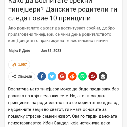
Како да воспитате среќни
тинејџери? Данските родители ги
следат овие 10 принципи
Ако родителите сакаат да воспитуваат среќни, добро
прилагодени тинејџери, се чини дека родителството
кое Данците го практикуваат е вистинскиот начин.
Јан 31, 2023
Мајка И Дете
1.057
Сподели
Воспитувањето тинејџери може да биде предизвик без
разлика во која земја живеете. Но, ако ги следите
принципите на родителство што се користат во една од
најсреќните земји во светот, ги имате основите за
помалку стресен семеен живот. Ова го тврди данската
психотерапевтка Ибен Сандал, која истакнува дека