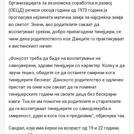
Организацијата за економска соработка и развој
(ОЕЦД) речиси секоја година од 1973 година ја
прогласува нејзината матична земја за најсреќна земја
во светот. Значи, ако родителите сакаат да
воспитуваат среќни, добро прилагодени тинејџери, се
чини дека родителството кое Данците го практикуваат
е вистинскиот начин.
„Фокусот треба да биде на воспитување на
самоуверени, здрави тинејџери со карактер. Колку и да
звучи тешко, обидете се да останете смирени кога
тинејџерите беснеат. Данското родителство е одличен
пристап за оние кои сакаат да ги поминат
тинејџерските години на своите деца без бескрајни
кавги. Тоа ќе им помогне на родителите и старателите
да ги воспитуваат тинејџерите со самодоверба и
смиреност, дури и кога тоа е предизвик“, објаснува таа.
Сандал, која има ќерки на возраст од 19 и 22 години,