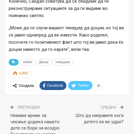
Конечно, Сандал советува да се обидеме да ги
реконструираме ситуациите за да ги видиме во
поинакво светло.
„Може да се случи вашиот тинејџер да доцни, но тој ви
се јавил однапред да ве извести. Како родител,
посочете го позитивниот факт што тој ви јавил дека ќе
доцни наместо да го карате“, вели таа.
roditeli
Данци
тинејџери
1.057
Facebook
Twitter
Сподели
ПРЕТХОДНО
СЛЕДНО
Немаме време за
Што да направите кога
чекање додека нашето
детето ќе ве удри?
дете се бори за воздух: