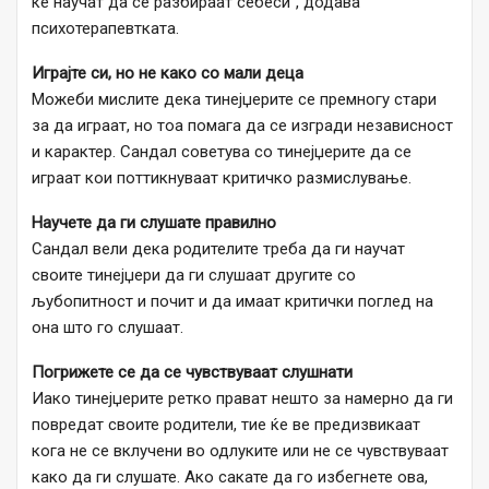
ќе научат да се разбираат себеси“, додава
психотерапевтката.
Играјте си, но не како со мали деца
Можеби мислите дека тинејџерите се премногу стари
за да играат, но тоа помага да се изгради независност
и карактер. Сандал советува со тинејџерите да се
играат кои поттикнуваат критичко размислување.
Научете да ги слушате правилно
Сандал вели дека родителите треба да ги научат
своите тинејџери да ги слушаат другите со
љубопитност и почит и да имаат критички поглед на
она што го слушаат.
Погрижете се да се чувствуваат слушнати
Иако тинејџерите ретко прават нешто за намерно да ги
повредат своите родители, тие ќе ве предизвикаат
кога не се вклучени во одлуките или не се чувствуваат
како да ги слушате. Ако сакате да го избегнете ова,