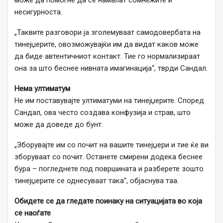
може да помогне да се намалат сомнежите и
несигурноста.
„Таквите разговори ја зголемуваат самодовербата на
тинејџерите, овозможувајќи им да видат каков може
да биде автентичниот контакт. Тие го нормализираат
она за што беснее нивната имагинација“, тврди Сандал.
Нема ултиматум
Не им поставувајте ултиматуми на тинејџерите. Според
Сандал, ова често создава конфузија и страв, што
може да доведе до бунт.
„Зборувајте им со почит на вашите тинејџери и тие ќе ви
зборуваат со почит. Останете смирени додека беснее
бура – погледнете под површината и разберете зошто
тинејџерите се однесуваат така“, објаснува таа.
Обидете се да гледате поинаку на ситуацијата во која
се наоѓате