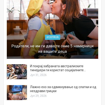
ИСХРАНА
Родители, не им ги давајте овие 5 намирници
на вашите деца
И покрај забраната австралиските
тинејџери ги користат социјалните…
Јул 31, 2026
Лажно ехо за одвикнување од слатки и од
нездрави грицки
Јул 29, 2026