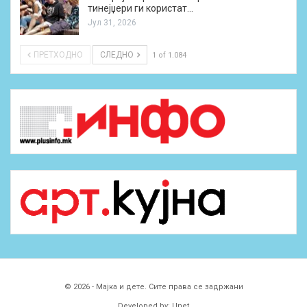
тинејџери ги користат…
Јул 31, 2026
ПРЕТХОДНО
СЛЕДНО
1 of 1.084
© 2026 - Мајка и дете. Сите права се задржани
Developed by:
Unet