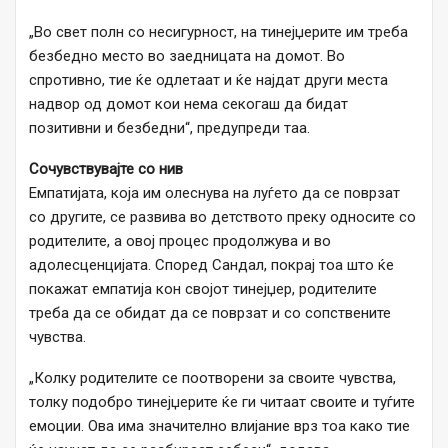
„Во свет полн со несигурност, на тинејџерите им треба
безбедно место во заедницата на домот. Во
спротивно, тие ќе одлетаат и ќе најдат други места
надвор од домот кои нема секогаш да бидат
позитивни и безбедни“, предупреди таа.
Сочувствувајте со нив
Емпатијата, која им олеснува на луѓето да се поврзат
со другите, се развива во детството преку односите со
родителите, а овој процес продолжува и во
адолесценцијата. Според Сандал, покрај тоа што ќе
покажат емпатија кон својот тинејџер, родителите
треба да се обидат да се поврзат и со сопствените
чувства.
„Колку родителите се поотворени за своите чувства,
толку подобро тинејџерите ќе ги читаат своите и туѓите
емоции. Ова има значително влијание врз тоа како тие