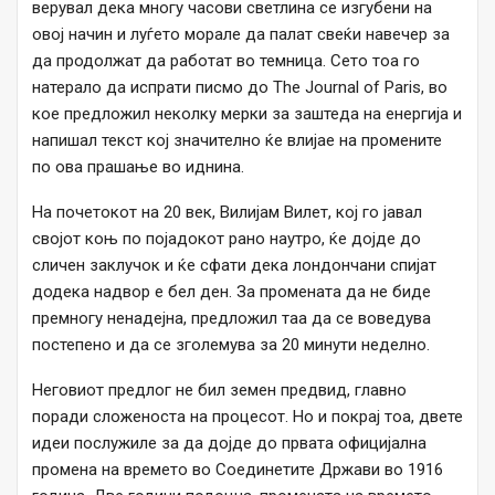
верувал дека многу часови светлина се изгубени на
овој начин и луѓето морале да палат свеќи навечер за
да продолжат да работат во темница. Сето тоа го
натерало да испрати писмо до The Journal of Paris, во
кое предложил неколку мерки за заштеда на енергија и
напишал текст кој значително ќе влијае на промените
по ова прашање во иднина.
На почетокот на 20 век, Вилијам Вилет, кој го јавал
својот коњ по појадокот рано наутро, ќе дојде до
сличен заклучок и ќе сфати дека лондончани спијат
додека надвор е бел ден. За промената да не биде
премногу ненадејна, предложил таа да се воведува
постепено и да се зголемува за 20 минути неделно.
Неговиот предлог не бил земен предвид, главно
поради сложеноста на процесот. Но и покрај тоа, двете
идеи послужиле за да дојде до првата официјална
промена на времето во Соединетите Држави во 1916