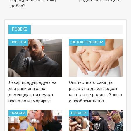
добар?
ПОВЕЌЕ
НОВОСТИ
ЖЕНСКИ ПРИКАЗНИ
Лекар предупредува на
Општеството сака да
два рани знака на
раѓаат, но да изгледаат
деменција кои немаат
како да не родиле: Зошто
врска со меморијата
е проблематична…
ИСХРАНА
НОВОСТИ