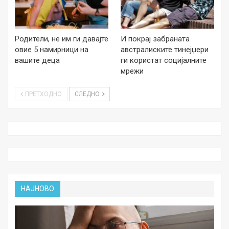
Родители, не им ги давајте
И покрај забраната
овие 5 намирници на
австралиските тинејџери
вашите деца
ги користат социјалните
мрежи
ПРЕТХОДНО
СЛЕДНО
НАЈНОВО