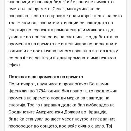
часовниците наназад бидејќи ќе започне зимското
сметање на времето. Сепак, многумина ќе се
запрашаат зошто го правиме ова и која е целта на сето
тоа. Некои од главните мотивации се заштедата на
енергија по есенската рамноденица и можноста да
уживате во повеќе сончева светлина. Но, дебатата за
промената на времето се интензивира во последните
години и се поставуваат многу прашања за тоа колку
со ова ќе се заштеди и дали промената има некаков
ефект.
Потеклото на промената на времето
Политичарот, научникот и пронаоѓачот Бенџамин
Френклин во 1784 година бил првиот што предложил
промена на времето поради мерки за заштеда на
енергија. Тоа го направил додека бил амбасадор на
Соединетите Американски Држави во Франција,
бидејќи станувал во шест часот наутро и гледал низ
прозорецот во сонцето, кое веќе силно сјаело. Тој