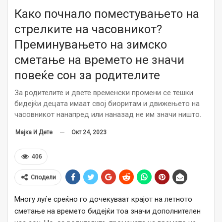
Како почнало поместувањето на
стрелките на часовникот?
Преминувањето на зимско
сметање на времето не значи
повеќе сон за родителите
За родителите и двете временски промени се тешки
бидејќи децата имаат свој биоритам и движењето на
часовникот нанапред или наназад не им значи ништо.
Окт 24, 2023
Мајка И Дете
406
Сподели
Многу луѓе среќно го дочекуваат крајот на летното
сметање на времето бидејќи тоа значи дополнителен