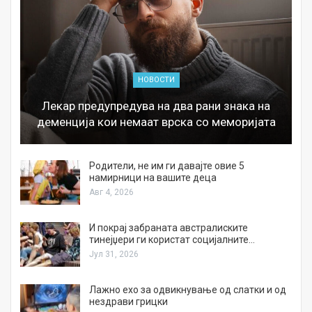
НОВОСТИ
Лекар предупредува на два рани знака на
деменција кои немаат врска со меморијата
а
Родители, не им ги давајте овие 5
намирници на вашите деца
Авг 4, 2026
И покрај забраната австралиските
тинејџери ги користат социјалните…
Јул 31, 2026
Лажно ехо за одвикнување од слатки и од
нездрави грицки