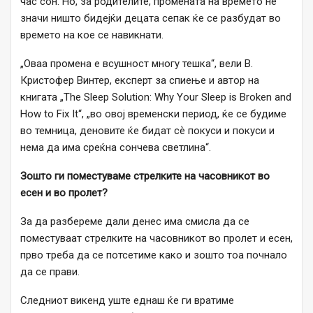
час сон. Но, за родителите, промената на времето не
значи ништо бидејќи децата сепак ќе се разбудат во
времето на кое се навикнати.
„Оваа промена е всушност многу тешка“, вели В.
Кристофер Винтер, експерт за спиење и автор на
книгата „The Sleep Solution: Why Your Sleep is Broken and
How to Fix It“, „во овој временски период, ќе се будиме
во темница, деновите ќе бидат сѐ покуси и покуси и
нема да има среќна сончева светлина“.
Зошто ги поместуваме стрелките на часовникот во
есен и во пролет?
За да разбереме дали денес има смисла да се
поместуваат стрелките на часовникот во пролет и есен,
прво треба да се потсетиме како и зошто тоа почнало
да се прави.
Следниот викенд уште еднаш ќе ги вратиме