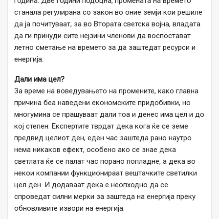
година. Две години подоцна, промената на времето
станала регулирана со закон во оние земји кои решиле
да ја почитуваат, за во Втората светска војна, владата
да ги принуди сите нејзини членови да воспостават
летно сметање на времето за да заштедат ресурси и
енергија.
Дали има цел?
За време на воведувањето на промените, како главна
причина беа наведени економските придобивки, но
многумина се прашуваат дали тоа и денес има цел и до
кој степен. Експертите тврдат дека кога ќе се земе
предвид целиот ден, еден час заштеда рано наутро
нема никаков ефект, особено ако се знае дека
светлата ќе се палат час порано попладне, а дека во
некои компании функционираат вештачките светилки
цел ден. И додаваат дека е неопходно да се
спроведат силни мерки за заштеда на енергија преку
обновливите извори на енергија.