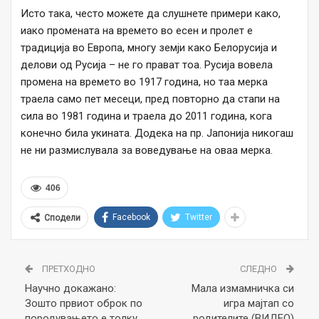
Исто така, често можете да слушнете примери како,
иако промената на времето во есен и пролет е
традиција во Европа, многу земји како Белорусија и
делови од Русија – не го прават тоа. Русија вовела
промена на времето во 1917 година, но таа мерка
траела само пет месеци, пред повторно да стапи на
сила во 1981 година и траела до 2011 година, кога
конечно била укината. Додека на пр. Јапонија никогаш
не ни размислувала за воведување на оваа мерка.
406
Facebook
Twitter
Сподели
ПРЕТХОДНО
СЛЕДНО
Научно докажано:
Мала измамничка си
Зошто првиот оброк по
игра мајтап со
породувањето е толку
родителите (ВИДЕО)