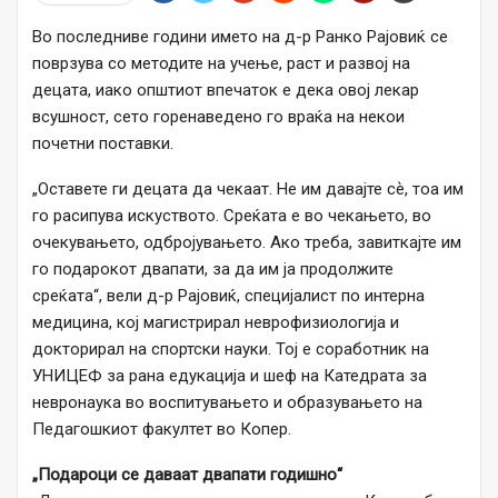
Во последниве години името на д-р Ранко Рајовиќ се
поврзува со методите на учење, раст и развој на
децата, иако општиот впечаток е дека овој лекар
всушност, сето горенаведено го враќа на некои
почетни поставки.
„Оставете ги децата да чекаат. Не им давајте сѐ, тоа им
го расипува искуството. Среќата е во чекањето, во
очекувањето, одбројувањето. Ако треба, завиткајте им
го подарокот двапати, за да им ја продолжите
среќата“, вели д-р Рајовиќ, специјалист по интерна
медицина, кој магистрирал неврофизиологија и
докторирал на спортски науки. Тој е соработник на
УНИЦЕФ за рана едукација и шеф на Катедрата за
невронаука во воспитувањето и образувањето на
Педагошкиот факултет во Копер.
„Подароци се даваат двапати годишно“