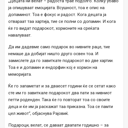
„Децата ни велат – радоста трае подолго. Колку убаво
ја опишуваат емоцијата. Всушност, тоа е опис на
допаминот. Тоа е фокус и радост. Кога децата ја
отвараат таа хартија, тие се полни со допамин. И кога
ќе го видат подарокот, хормоните на среќата
навалуваат.
Да им дадевме само подарок во нивните раце, тие
немаше да добијат ништо друго освен тоа. И
замислете да го завиткате подарокот во две хартии.
Тоа е и допамин и ендорфин кој е хормон на
меморијата.
Ќе го запаметат и за дваесет години ќе се сетат како
сте им го завиткале подарокот два пати за нивниот
петти роденден. Така ќе го повторат тоа со своите
деца и ќе им ја раскажат таа приказна. Тоа се памти
цел живот“, објаснува Рајовиќ.
Подароци, велат, се даваат двапати годишно – за