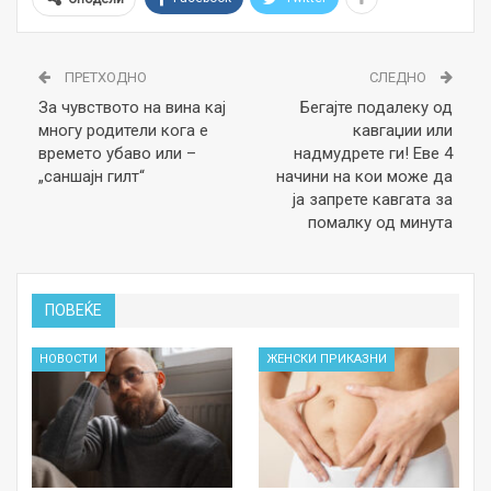
ПРЕТХОДНО
СЛЕДНО
За чувството на вина кај
Бегајте подалеку од
многу родители кога е
кавгаџии или
времето убаво или –
надмудрете ги! Еве 4
„саншајн гилт“
начини на кои може да
ја запрете кавгата за
помалку од минута
ПОВЕЌЕ
НОВОСТИ
ЖЕНСКИ ПРИКАЗНИ