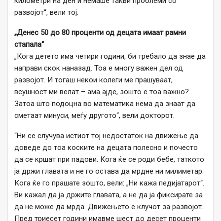
километри на ден и немаше такви проблеми со
развојот“, вели тој.
„Денес 50 до 80 проценти од децата имаат рамни
стапала“
„Кога детето има четири години, би требало да знае да
направи скок наназад. Тоа е многу важен дел од
развојот. И тогаш некои колеги ме прашуваат,
всушност ми велат – ама ајде, зошто е тоа важно?
Затоа што подоцна во математика нема да знаат да
сметаат минуси, меѓу другото“, вели докторот.
“Ни се случува истиот тој недостаток на движење да
доведе до тоа коските на децата полесно и почесто
да се кршат при падови. Кога ќе се роди бебе, таткото
ја држи главата и не го остава да мрдне ни милиметар.
Кога ќе го прашате зошто, вели: „Ни кажа педијатарот“.
Ви кажал да ја држите главата, а не да ја фиксирате за
да не може да мрда. Движењето е клучот за развојот.
Пред триесет години имавме шест до десет проценти