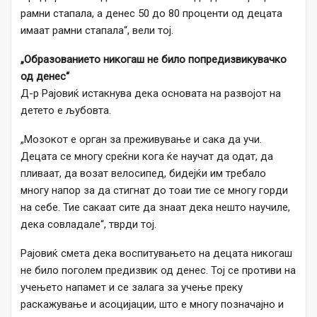
рамни стапала, а денес 50 до 80 проценти од децата
имаат рамни стапала“, вели тој.
„Образованието никогаш не било попредизвикувачко
од денес“
Д-р Рајовиќ истакнува дека основата на развојот на
детето е љубовта.
„Мозокот е орган за преживување и сака да учи.
Децата се многу среќни кога ќе научат да одат, да
пливаат, да возат велосипед, бидејќи им требало
многу напор за да стигнат до тоаи тие се многу горди
на себе. Тие сакаат сите да знаат дека нешто научиле,
дека совладале“, тврди тој.
Рајовиќ смета дека воспитувањето на децата никогаш
не било поголем предизвик од денес. Тој се противи на
учењето напамет и се залага за учење преку
раскажување и асоцијации, што е многу позначајно и