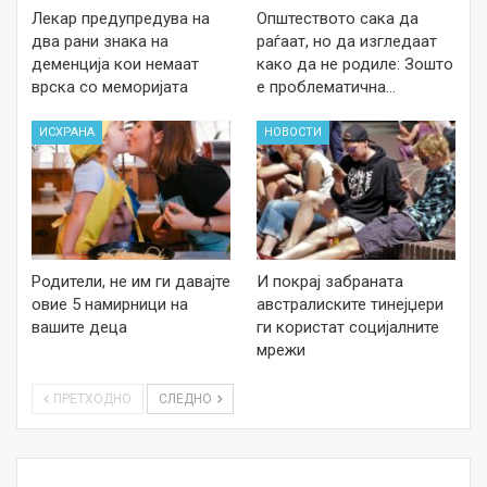
Лекар предупредува на
Општеството сака да
два рани знака на
раѓаат, но да изгледаат
деменција кои немаат
како да не родиле: Зошто
врска со меморијата
е проблематична…
ИСХРАНА
НОВОСТИ
Родители, не им ги давајте
И покрај забраната
овие 5 намирници на
австралиските тинејџери
вашите деца
ги користат социјалните
мрежи
ПРЕТХОДНО
СЛЕДНО