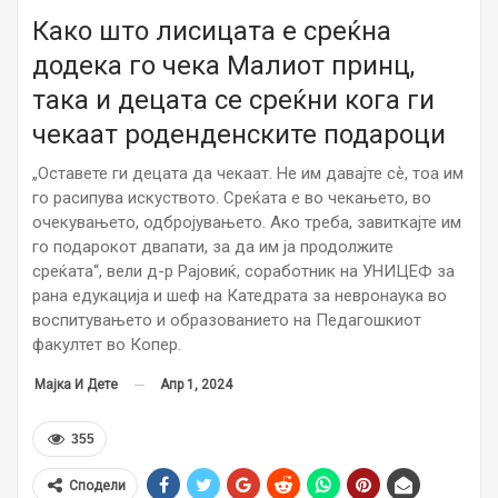
Како што лисицата е среќна
додека го чека Малиот принц,
така и децата се среќни кога ги
чекаат роденденските подароци
„Оставете ги децата да чекаат. Не им давајте сѐ, тоа им
го расипува искуството. Среќата е во чекањето, во
очекувањето, одбројувањето. Ако треба, завиткајте им
го подарокот двапати, за да им ја продолжите
среќата“, вели д-р Рајовиќ, соработник на УНИЦЕФ за
рана едукација и шеф на Катедрата за невронаука во
воспитувањето и образованието на Педагошкиот
факултет во Копер.
Апр 1, 2024
Мајка И Дете
355
Сподели