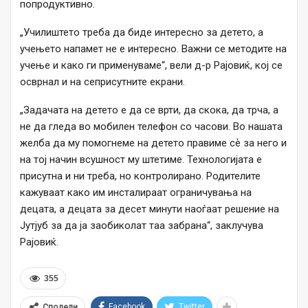
попродуктивно.
„Училиштето треба да биде интересно за детето, а
учењето напамет не е интересно. Важни се методите на
учење и како ги применуваме“, вели д-р Рајовиќ, кој се
осврнал и на сеприсутните екрани.
„Задачата на детето е да се врти, да скока, да трча, а
не да гледа во мобилен телефон со часови. Во нашата
желба да му помогнеме на детето правиме сѐ за него и
на тој начин всушност му штетиме. Технологијата е
присутна и ни треба, но контролирано. Родителите
кажуваат како им инсталираат ограничувања на
децата, а децата за десет минути наоѓаат решение на
Јутјуб за да ја заобиколат таа забрана“, заклучува
Рајовиќ.
355
Facebook
Twitter
Сподели