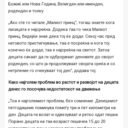
Божиќ или Нова Година, Велигден или именден,
роденден и толку.
„Ако сте го читале „Малиот принц“, тогаш знаете кога
лисицата е најсреќна. Додека таа го чека Малиот
принц, бидејќи знае дека тој ќе дојде. Секој час пред
неговото пристигнување, таа е посреќна и кога тој
конечно ќе дојде, таа е најсреќна на светот. Затоа
децата сакаат да ги одбројуваат деновите до својот
роденден, со што ја продолжуваат својата среќа и со
нетрпение го очекуваат тој ден“, додава тој.
Како најголем проблем во растот и развојот на децата
денес го посочува недостатокот на движење
„Тоа е најголемиот проблем, без сомнение. Денешниот
петгодишник поминува помеѓу три и пет километри на
ден. Децата ги возат и одвезуваат и ретко одат пешки.
Порано децата на таа возраст пешачеа 15 до 20