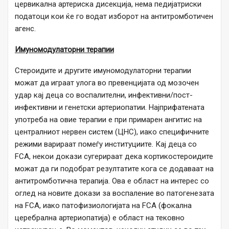
цервикална артериска дисекција, нема педијатриски
податоци кои ќе го водат изборот на антитромботичен
агенс.
Имуномодулаторни терапии
Стероидите и другите имуномодулаторни терапии
можат да играат улога во превенцијата од мозочен
удар кај деца со воспалителни, инфективни/пост-
инфективни и генетски артериопатии. Најприфатената
употреба на овие терапии е при примарен ангитис на
централниот нервен систем (ЦНС), иако специфичните
режими варираат помеѓу институциите. Кај деца со
FCA, некои докази сугерираат дека кортикостероидите
можат да ги подобрат резултатите кога се додаваат на
антитромботична терапија. Ова е област на интерес со
оглед на новите докази за воспаление во патогенезата
на FCA, иако патофизиологијата на FCA (фокална
церебрална артериопатија) е област на тековно