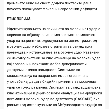
променето ниво на свест, додека постарите деца
почесто покажуваат фокални невролошки дефицити.
ЕТИОЛОГИЈА
Идентификувањето на причината за мозочниот удар е
корисно за објаснување на механизмот за мозочен
удар на пациентите, одредување на идниот ризик од
мозочен удар, избирање стратегии за секундарна
превенција и истражување за мозочен удар. Развиени
се неколку системи за класификација на мозочен удар
кај возрасни и покажале добра доверливост и
дискриминативна валидност. Системите за
класификација на возрасните имаат ограничена
употреба кај децата бидејќи причините за мозочниот
удар се толку различни. Системот за стандардизирана
класификација и дијагностичка евалуација на артериски
исхемичен мозочен удар во детството (CASCADE) бил
развиен од истражувачите на Меѓународната студија за