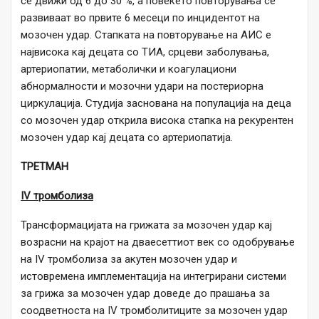
се движи од 6 до 30 %, а повеќето повторувања се
развиваат во првите 6 месеци по инцидентот на
мозочен удар. Стапката на повторување на АИС е
највисока кај децата со ТИА, срцеви заболувања,
артериопатии, метаболички и коагулациони
абнормалности и мозочни удари на постериорна
циркулација. Студија заснована на популација на деца
со мозочен удар открила висока стапка на рекурентен
мозочен удар кај децата со артериопатија.
ТРЕТМАН
IV тромболиза
Трансформацијата на грижата за мозочен удар кај
возрасни на крајот на дваесеттиот век со одобрување
на IV тромболиза за акутен мозочен удар и
истовремена имплементација на интегрирани системи
за грижа за мозочен удар доведе до прашања за
соодветноста на IV тромболитиците за мозочен удар