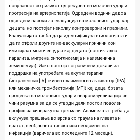
поврзаност со ризикот од рекурентен мозочен удар и
прогресија на артериопатија. Одредени водичи дадоа
одредени насоки за евалуација на мозочниот удар кај
децата, но постојат неколку контроверзии и празнини.
Евалуацијата треба да ја идентификува етиологијата и
да ги отфрли другите не-васкуларни причини кои
имитираат мозочен удар кај децата (постиктална
парализа, мигрена, хипогликемија и наизменична
хемиплегија). Иако постојат ограничени докази за
поддршка на употребата на акутни терапии
(интравенски [IV] ткивен плазминоген активатор [tPA]
или механичка тромбектомија [MT]) кај деца, брзата
проценка на мозочниот удар и невровизуелизација се
чини разумна за да се утврди дали постои поволен
профил за хиперакутна третмани. Анамнезата треба да
вклучува прашања во врска со траума на главата и
вратот, необјаснета треска или неодамнешна
инфекција (варичела во последните 12 месеци),