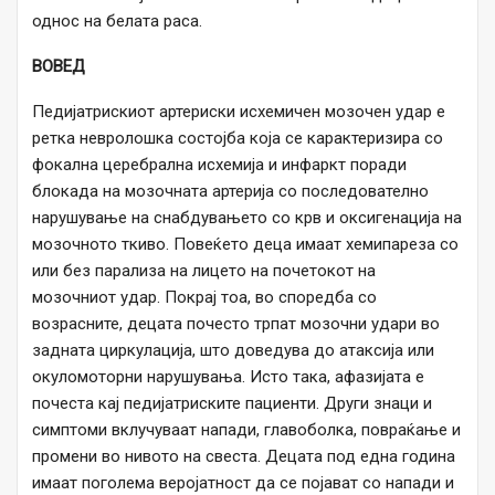
однос на белата раса.
ВОВЕД
Педијатрискиот артериски исхемичен мозочен удар е
ретка невролошка состојба која се карактеризира со
фокална церебрална исхемија и инфаркт поради
блокада на мозочната артерија со последователно
нарушување на снабдувањето со крв и оксигенација на
мозочното ткиво. Повеќето деца имаат хемипареза со
или без парализа на лицето на почетокот на
мозочниот удар. Покрај тоа, во споредба со
возрасните, децата почесто трпат мозочни удари во
задната циркулација, што доведува до атаксија или
окуломоторни нарушувања. Исто така, афазијата е
почеста кај педијатриските пациенти. Други знаци и
симптоми вклучуваат напади, главоболка, повраќање и
промени во нивото на свеста. Децата под една година
имаат поголема веројатност да се појават со напади и