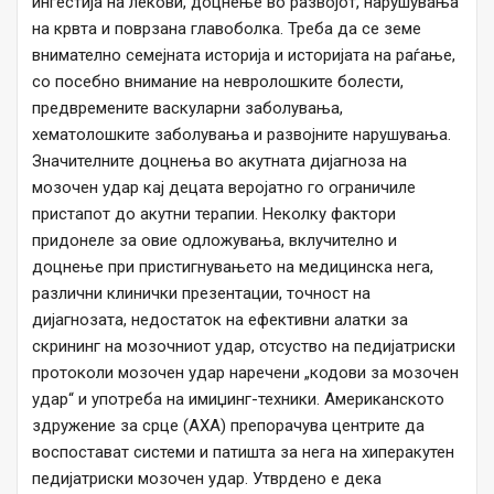
ингестија на лекови, доцнење во развојот, нарушувања
на крвта и поврзана главоболка. Треба да се земе
внимателно семејната историја и историјата на раѓање,
со посебно внимание на невролошките болести,
предвремените васкуларни заболувања,
хематолошките заболувања и развојните нарушувања.
Значителните доцнења во акутната дијагноза на
мозочен удар кај децата веројатно го ограничиле
пристапот до акутни терапии. Неколку фактори
придонеле за овие одложувања, вклучително и
доцнење при пристигнувањето на медицинска нега,
различни клинички презентации, точност на
дијагнозата, недостаток на ефективни алатки за
скрининг на мозочниот удар, отсуство на педијатриски
протоколи мозочен удар наречени „кодови за мозочен
удар“ и употреба на имиџинг-техники. Американското
здружение за срце (АХА) препорачува центрите да
воспостават системи и патишта за нега на хиперакутен
педијатриски мозочен удар. Утврдено е дека