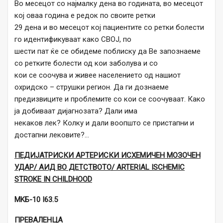
Во месецот со најмалку дена во годината, во месецот
кој оваа година е редок по своите ретки
29 дена и во месецот кој пациентите со ретки болести
го идентификуваат како СВОЈ, по
шести пат ќе се обидеме поблиску да Ве запознаеме
со ретките болести од кои заболува и со
кои се соочува и живее населението од нашиот
охридско – струшки регион. Да ги дознаеме
предизвиците и проблемите со кои се соочуваат. Како
ја добиваат дијагнозата? Дали има
некаков лек? Колку и дали воопшто се пристапни и
достапни лековите?…
ПЕДИЈАТРИСКИ АРТЕРИСКИ ИСХЕМИЧЕН МОЗОЧЕН
УДАР/ АИД ВО ДЕТСТВОТО/ ARTERIAL ISCHEMIC
STROKE IN CHILDHOOD
MKБ-10
I63.5
ПРЕВАЛЕНЦА