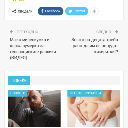
Facebook
Twitter
Сподели
ПРЕТХОДНО
СЛЕДНО
Мајка милениумка и
Зошто на децата треба
ќерка зумерка за
рано да им се понудат
генерациските разлики
кикиритки?!
(ВИДЕО)
ПОВЕЌЕ
НОВОСТИ
ЖЕНСКИ ПРИКАЗНИ