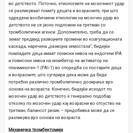
во детството. Поточно, етиологиите на мозочниот удар
се разликуваат помеѓу децата и возрасните, при што
одредени вообичаени етиологии на мозочен удар во
детството не се јасно подложни на третман со
тромболитички агенси. Дополнително, треба да се
земат предвид развојните промени во коагулационата
каскада, наречена „развојна хемостаза“, бидејќи
помладите деца имаат пониски нивоа на ендогени tPA
и повисоки нивоа на инхибитор на активатор на
плазминоген-1 (PAI-1) во споредба со постарите деца
и возрасните, што сугерира дека може да биде
потребно различно тромболитичко дозирање врз
основа на возраста. Конечно, бидејќи исходот по
мозочен удар во детството е генерално подобар
отколку по мозочен удар кај возрасни во отсуство на
третман, балансот ризик – придобивка може да се
разликува врз основа на возраста.
Механичка тромбектомија