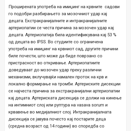
Проширената употреба на имиџинг на крвните садови
го подобри разбирањето за мозочниот удар кај
децата. Екстракранијалните и интракранијалните
артериопатии се честа причина за мозочен удар кај
децата. Артериопатија била идентификувана кај 53 %
од децата во IPSS. Во студиите со ограничена
употреба на имиџинг на крвниот сад, другите причини
биле почести, што може да биде поврзано со
пристрасност во откривање. Артериопатиите
доведуваат до мозочен удар преку различни
механизми, вклучувајќи намален проток на крв и
локално формирање на тромби. Артериските дисекции
се најчеста причина за екстракранијални артериопатии
кај децата. Артериската дисекција се должи на кинење
на интимниот слој или руптура на vasava sorum и
крвавење во медијалниот слој. Интракранијалната
дисекција се јавува почесто кај постарите деца
(средна возраст од 14 години) во споредба со