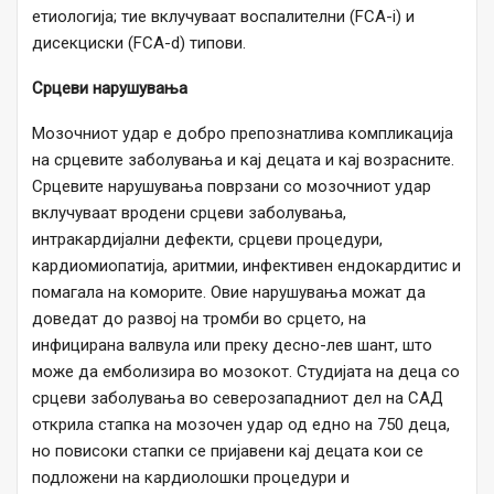
етиологија; тие вклучуваат воспалителни (FCA-i) и
дисекциски (FCA-d) типови.
Срцеви нарушувања
Мозочниот удар е добро препознатлива компликација
на срцевите заболувања и кај децата и кај возрасните.
Срцевите нарушувања поврзани со мозочниот удар
вклучуваат вродени срцеви заболувања,
интракардијални дефекти, срцеви процедури,
кардиомиопатија, аритмии, инфективен ендокардитис и
помагала на коморите. Овие нарушувања можат да
доведат до развој на тромби во срцето, на
инфицирана валвула или преку десно-лев шант, што
може да емболизира во мозокот. Студијата на деца со
срцеви заболувања во северозападниот дел на САД
открила стапка на мозочен удар од едно на 750 деца,
но повисоки стапки се пријавени кај децата кои се
подложени на кардиолошки процедури и