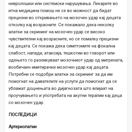
невролошки или системски нарушувања. Лекарите во
итна медицина помош не се во можност да бидат
прецизни во откривањето на мозочен удар кај децата
отколку кај возрасните. Се покажало дека неколку
алатки за скрининг на мозочен удар се високо
чувствителни кај возрасните, но се помалку прецизни
кај децата. Се покажа дека симптомите на фокална
слабост, напади, атаксија, тешкотии во говорот или
одењето го разликуваат мозочниот удар од мигрената,
вообичаен имитирачки мозочен удар кај децата.
Потребни се подобри алатки за скрининг за да им
помогнат на давателите на услуги да помогнат да се
ублажат доцнењата во дијагнозата што влијаат на
проучувањето и употребата на акутни терапии кај деца
со мозочен удар.
ПОСЛЕДИЦИ
Артериопатии