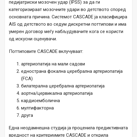
педијатриски мозочен удар (IPSS) за да ги
категоризираат мозочните удари во детството според
основната причина. Системот CASCADE ја класифицира
AIS од детството во седум дискретни поттипови и има
умерен договор меѓу набљудувачите кога се користи
од искусни оценувачи.
Поттиповите CASCADE вклучуваат:
артериопатија на мали садови
еднострана фокална церебрална артериопатија
(FCA)
билатерална церебрална артериопатија
аортна/цервикална артериопатија
кардиоемболична
мултифакторна
друга
Една неодамнешна студија ја проценила предиктивната
вредност на критериумите CASCADE и открила