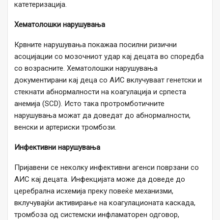
катетеризација.
Хематолошки нарушувања
Крвните нарушувања покажаа посилни ризични
асоцијации со мозочниот удар кај децата во споредба
со возрасните. Хематолошки нарушувања
документирани кај деца со АИС вклучуваат генетски и
стекнати абнормалности на коагулација и српеста
анемија (SCD). Исто така протромботичните
нарушувања можат да доведат до абнормалности,
венски и артериски тромбози.
Инфективни нарушувања
Пријавени се неколку инфективни агенси поврзани со
АИС кај децата. Инфекцијата може да доведе до
церебрална исхемија преку повеќе механизми,
вклучувајќи активирање на коагулационата каскада,
тромбоза од системски инфламаторен одговор,