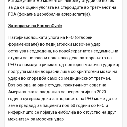
истражување. Во моментов, неколку студии се во тек
за да се оцени улогата на стероидите во третманот на
FCA (фокална церебрална артериопатија).
Затворање на FormenOvale
Патофизиолошката улога на PFO (отворен
фораменовале) во педијатриски мозочен удар
останува неодредена, но повеќекратните неодамнешни
студии за возрасни покажало дека затворањето на
PFO го намалува ризикот од повторен мозочен удар кај
подгрупа млади возрасни лица со криптогени мозочни
удари во споредба само со медицинскиот третман.
Врз основа на овие студии, практичниот совет на
Американската академија за неврологија за 2020
година сугерира дека затворањето на PFO може да се
земе предвид за пациенти под 60 години со PFO и
инфаркт што се појавува емболија во отсуство на друг
механизам за мозочен удар.