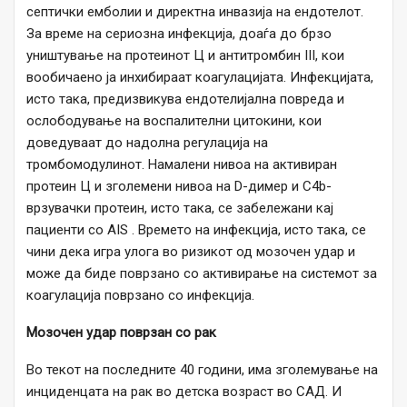
септички емболии и директна инвазија на ендотелот.
За време на сериозна инфекција, доаѓа до брзо
уништување на протеинот Ц и антитромбин III, кои
вообичаено ја инхибираат коагулацијата. Инфекцијата,
исто така, предизвикува ендотелијална повреда и
ослободување на воспалителни цитокини, кои
доведуваат до надолна регулација на
тромбомодулинот. Намалени нивоа на активиран
протеин Ц и зголемени нивоа на D-димер и C4b-
врзувачки протеин, исто така, се забележани кај
пациенти со AIS . Времето на инфекција, исто така, се
чини дека игра улога во ризикот од мозочен удар и
може да биде поврзано со активирање на системот за
коагулација поврзано со инфекција.
Мозочен удар поврзан со рак
Во текот на последните 40 години, има зголемување на
инциденцата на рак во детска возраст во САД. И