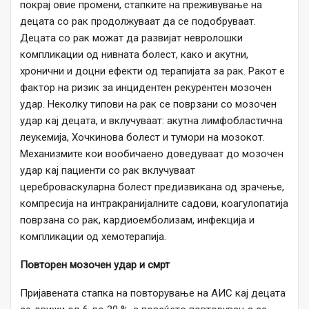
покрај овие промени, стапките на преживување на
децата со рак продолжуваат да се подобруваат.
Децата со рак можат да развијат невролошки
компликации од нивната болест, како и акутни,
хронични и доцни ефекти од терапијата за рак. Ракот е
фактор на ризик за инцидентен рекурентен мозочен
удар. Неколку типови на рак се поврзани со мозочен
удар кај децата, и вклучуваат: акутна лимфобластична
леукемија, Хочкинова болест и тумори на мозокот.
Механизмите кои вообичаено доведуваат до мозочен
удар кај пациенти со рак вклучуваат
цереброваскуларна болест предизвикана од зрачење,
компресија на интракранијалните садови, коагулопатија
поврзана со рак, кардиоемболизам, инфекција и
компликации од хемотерапија.
Повторен мозочен удар и смрт
Пријавената стапка на повторување на АИС кај децата