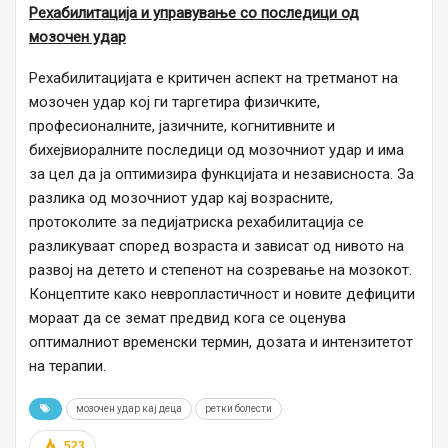
Рехабилитација и управување со последици од
мозочен удар
Рехабилитацијата е критичен аспект на третманот на
мозочен удар кој ги таргетира физичките,
професионалните, јазичните, когнитивните и
бихејвиоралните последици од мозочниот удар и има
за цел да ја оптимизира функцијата и независноста. За
разлика од мозочниот удар кај возрасните,
протоколите за педијатриска рехабилитација се
разликуваат според возраста и зависат од нивото на
развој на детето и степенот на созревање на мозокот.
Концептите како невропластичност и новите дефицити
мораат да се земат предвид кога се оценува
оптималниот временски термин, дозата и интензитетот
на терапии.
мозочен удар кај деца
ретки болести
523