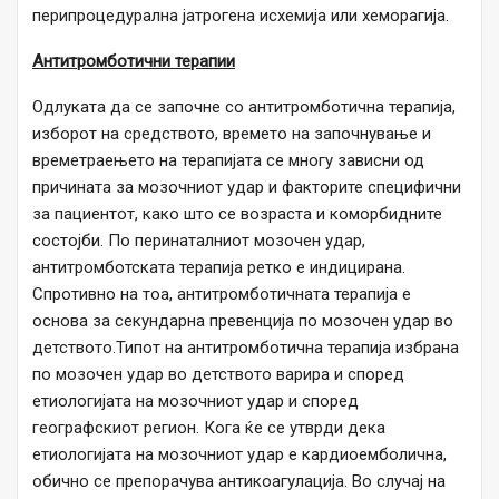
перипроцедурална јатрогена исхемија или хеморагија.
Антитромботични терапии
Одлуката да се започне со антитромботична терапија,
изборот на средството, времето на започнување и
времетраењето на терапијата се многу зависни од
причината за мозочниот удар и факторите специфични
за пациентот, како што се возраста и коморбидните
состојби. По перинаталниот мозочен удар,
антитромботската терапија ретко е индицирана.
Спротивно на тоа, антитромботичната терапија е
основа за секундарна превенција по мозочен удар во
детството.Типот на антитромботична терапија избрана
по мозочен удар во детството варира и според
етиологијата на мозочниот удар и според
географскиот регион. Кога ќе се утврди дека
етиологијата на мозочниот удар е кардиоемболична,
обично се препорачува антикоагулација. Во случај на