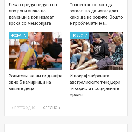
Лекар предупредува на
Општеството сака да
два рани знака на
раѓаат, но да изгледаат
деменција кои немаат
како да не родиле: Зошто
врска со меморијата
е проблематична…
ИСХРАНА
НОВОСТИ
Родители, не им ги давајте
И покрај забраната
овие 5 намирници на
австралиските тинејџери
вашите деца
ги користат социјалните
мрежи
ПРЕТХОДНО
СЛЕДНО