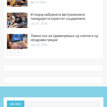
Авг 4, 2026
И покрај забраната австралиските
тинејџери ги користат социјалните…
Јул 31, 2026
Лажно ехо за одвикнување од слатки и од
нездрави грицки
Јул 29, 2026
ЗА НАС