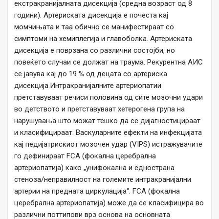
екстракранијалната дисекција (средна возраст од 8
години). Артериската дисекција е почеста кај
момчињата и таа обично се манифестираат со
симптоми на хемиплегија и главоболка. Артериската
дисекција е поврзана со различни состојби, но
повеќето случаи се должат на траума. Рекурентна АИС
се јавува кај до 19 % од децата со артериска
дисекција.Интракранијалните артериопатии
претставуваат речиси половина од сите мозочни удари
во детството и претставуваат хетерогена група на
нарушувања што можат тешко да се дијагностицираат
и класифицираат. Васкуларните ефекти на инфекцијата
кај педијатрискиот мозочен удар (VIPS) истражувачите
го дефинираат FCA (фокална церебрална
артериопатија) како „унифокална и еднострана
стеноза/неправилност на големите интракранијални
артерии на предната циркулација“. FCA (фокална
церебрална артериопатија) може да се класифицира во
различни поттипови врз основа на основната