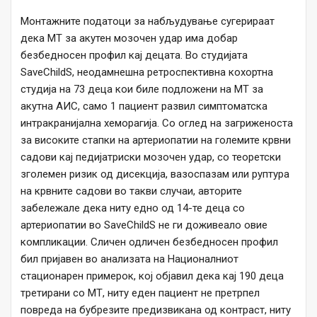
Монтажните податоци за набљудување сугерираат
дека МТ за акутен мозочен удар има добар
безбедносен профил кај децата. Во студијата
SaveChildS, неодамнешна ретроспективна кохортна
студија на 73 деца кои биле подложени на МТ за
акутна АИС, само 1 пациент развил симптоматска
интракранијална хеморагија. Со оглед на загриженоста
за високите стапки на артериопатии на големите крвни
садови кај педијатриски мозочен удар, со теоретски
зголемен ризик од дисекција, вазоспазам или руптура
на крвните садови во такви случаи, авторите
забележале дека ниту едно од 14-те деца со
артериопатии во SaveChildS не ги доживеало овие
компликации. Сличен одличен безбедносен профил
бил пријавен во анализата на Националниот
стационарен примерок, кој објавил дека кај 190 деца
третирани со МТ, ниту еден пациент не претрпел
повреда на бубрезите предизвикана од контраст, ниту