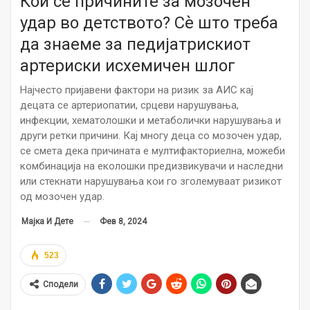
Кои се причините за мозочен
удар во детството? Сѐ што треба
да знаеме за педијатрискиот
артериски исхемичен шлог
Најчесто пријавени фактори на ризик за АИС кај
децата се артериопатии, срцеви нарушувања,
инфекции, хематолошки и метаболички нарушувања и
други ретки причини. Кај многу деца со мозочен удар,
се смета дека причината е мултифакториелна, можеби
комбинација на еколошки предизвикувачи и наследни
или стекнати нарушувања кои го зголемуваат ризикот
од мозочен удар.
Фев 8, 2024
Мајка И Дете
523
Сподели