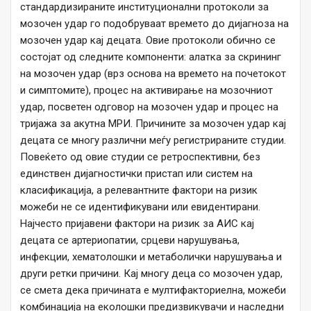
стандардизираните институционални протоколи за
мозочен удар го подобруваат времето до дијагноза на
мозочен удар кај децата. Овие протоколи обично се
состојат од следните компоненти: алатка за скрининг
на мозочен удар (врз основа на времето на почетокот
и симптомите), процес на активирање на мозочниот
удар, посветен одговор на мозочен удар и процес на
тријажа за акутна МРИ. Причините за мозочен удар кај
децата се многу различни меѓу регистрираните студии.
Повеќето од овие студии се ретроспективни, без
единствен дијагностички пристап или систем на
класификација, а релевантните фактори на ризик
можеби не се идентификувани или евидентирани.
Најчесто пријавени фактори на ризик за АИС кај
децата се артериопатии, срцеви нарушувања,
инфекции, хематолошки и метаболички нарушувања и
други ретки причини. Кај многу деца со мозочен удар,
се смета дека причината е мултифакториелна, можеби
комбинација на еколошки предизвикувачи и наследни