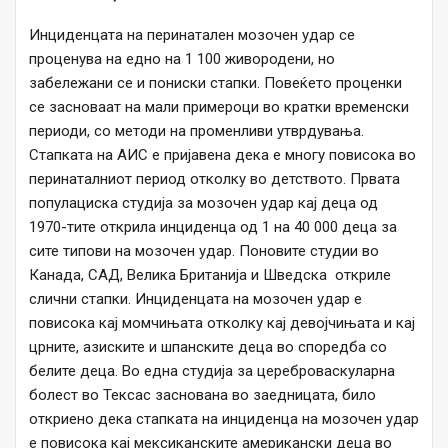
Инциденцата на перинатален мозочен удар се
проценува на едно на 1 100 живородени, но
забележани се и пониски стапки. Повеќето проценки
се засноваат на мали примероци во кратки временски
периоди, со методи на променливи утврдувања.
Стапката на АИС е пријавена дека е многу повисока во
перинаталниот период отколку во детството. Првата
популациска студија за мозочен удар кај деца од
1970-тите открила инциденца од 1 на 40 000 деца за
сите типови на мозочен удар. Поновите студии во
Канада, САД, Велика Британија и Шведска откриле
слични стапки. Инциденцата на мозочен удар е
повисока кај момчињата отколку кај девојчињата и кај
црните, азиските и шпанските деца во споредба со
белите деца. Во една студија за цереброваскуларна
болест во Тексас заснована во заедницата, било
откриено дека стапката на инциденца на мозочен удар
е повисока кај мексиканските американски деца во