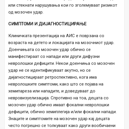
или стекнати нарушувања кои го зголемуваат ризикот
од мозочен удар.
СИМПТОМИ И ДИЈАГНОСТИЦИРАЊЕ
Клиничката презентација на АИС е поврзана со
возраста на детето и локацијата на мозочниот удар.
Доенчињата со мозочен удар обично се
манифестираат со напади или други дифузни
невролошки дефицити. Некои доенчиња со мозочен
удар не се идентификуваат акутно, но се
дијагностицираат ретроспективно, кога има
невролошките симптоми, како што се појава на
хемипареза или нападите, и доведуваат до
невровизуелизација. Спротивно на тоа, децата со
мозочен удар обично имаат фокални невролошки
дефицити, обично хемиплегија и/или фокални напади.
Знаците и симптомите на мозочен удар кај децата
често погрешно се толкуваат како други вообичаени