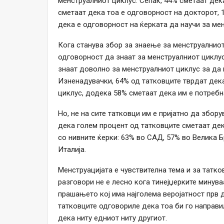
менструалниот циклус. Сепак, 44% сметаат дек
сметаат дека тоа е одговорност на докторот, 
дека е одговорност на ќерката да научи за мен
Кога станува збор за знаење за менструалниот
одговорност да знаат за менструалниот циклус
знаат доволно за менструалниот циклус за да м
Изненадувачки, 64% од татковците тврдат дек
циклус, додека 58% сметаат дека им е потребн
Но, не на сите татковци им е пријатно да збо
дека голем процент од татковците сметаат дек
со нивните ќерки: 63% во САД, 57% во Велика Б
Италија.
Менструацијата е чувствителна тема и за татко
разговори не е лесно кога тинејџерките минув
прашањето кој има најголема веројатност прв д
татковците одговориле дека тоа би го направил
дека ниту едниот ниту другиот.