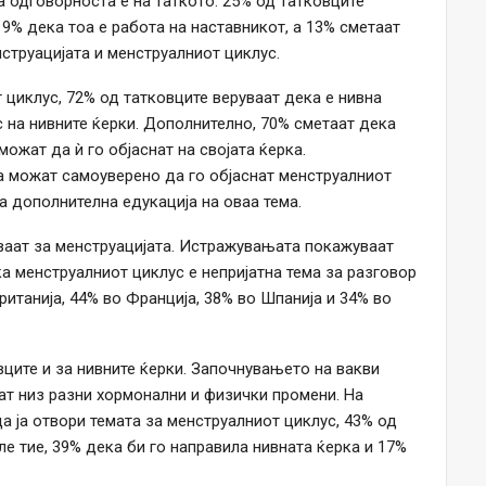
а одговорноста е на таткото. 25% од татковците
19% дека тоа е работа на наставникот, а 13% сметаат
струацијата и менструалниот циклус.
 циклус, 72% од татковците веруваат дека е нивна
 на нивните ќерки. Дополнително, 70% сметаат дека
ожат да ѝ го објаснат на својата ќерка.
а можат самоуверено да го објаснат менструалниот
а дополнителна едукација на оваа тема.
руваат за менструацијата. Истражувањата покажуваат
а менструалниот циклус е непријатна тема за разговор
ританија, 44% во Франција, 38% во Шпанија и 34% во
вците и за нивните ќерки. Започнувањето на вакви
аат низ разни хормонални и физички промени. На
а ја отвори темата за менструалниот циклус, 43% од
е тие, 39% дека би го направила нивната ќерка и 17%