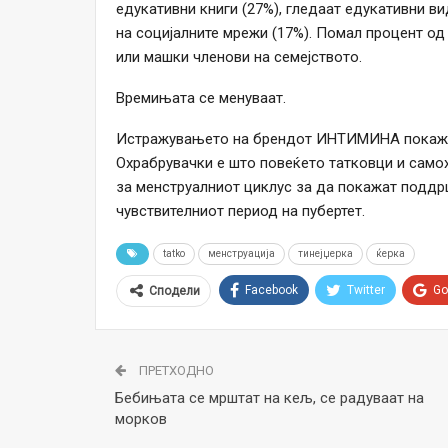
едукативни книги (27%), гледаат едукативни ви
на социјалните мрежи (17%). Помал процент од 
или машки членови на семејството.
Времињата се менуваат.
Истражувањето на брендот ИНТИМИНА покажува
Охрабрувачки е што повеќето татковци и самох
за менструалниот циклус за да покажат поддр
чувствителниот период на пубертет.
tatko
менструација
тинејџерка
ќерка
Facebook
Twitter
Go
Сподели
ПРЕТХОДНО
Бебињата се мрштат на кељ, се радуваат на
морков