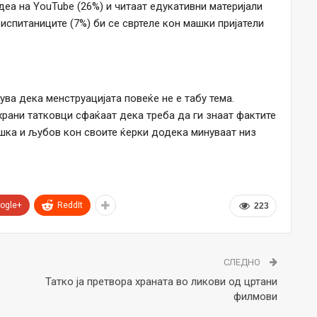
деа на YouTube (26%) и читаат едукативни материјали
испитаниците (7%) би се свртеле кон машки пријатели
 дека менструацијата повеќе не е табу тема.
рани татковци сфаќаат дека треба да ги знаат фактите
шка и љубов кон своите ќерки додека минуваат низ
ogle+
ReddIt
223
СЛЕДНО
Татко ја претвора храната во ликови од цртани
филмови