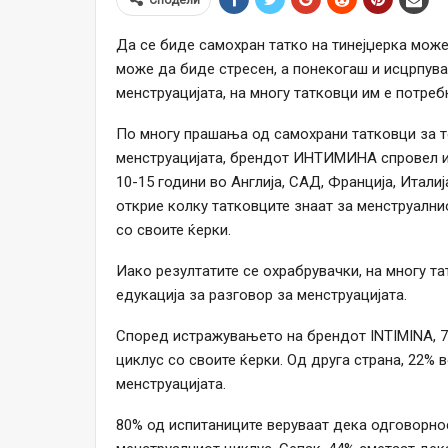
Да се ​​биде самохран татко на тинејџерка мож
може да биде стресен, а понекогаш и исцрпува
менструацијата, на многу татковци им е потре
По многу прашања од самохрани татковци за то
менструацијата, брендот ИНТИМИНА спровел ис
10-15 години во Англија, САД, Франција, Итали
открие колку татковците знаат за менструалнио
со своите ќерки.
Иако резултатите се охрабрувачки, на многу т
едукација за разговор за менструацијата.
Според истражувањето на брендот INTIMINA, 7
циклус со своите ќерки. Од друга страна, 22% 
менструацијата.
80% од испитаниците веруваат дека одговорност