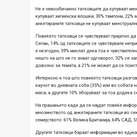
Не е невообичаено татковците да купуваат ме
купуваат хигиенски влошки, 30% тампони, 22% 
анкетираните татковци не купуваат менструални
Повеќето татковци се чувствуваат пријатно да 
Сепак, 14% од татковците се чувствувале непр
е незгоден, 39% мислат дека тоа е чувствителн
нешто на што не го знаат одговорот, 32% се з
доволно за темата, а 21% не можат да се поист
Интересно е тоа што повеќето татковци разгов
каучот во дневната соба (35%) или во собата н
маса, а другите 10% зборуваат за тоа додека с
На прашањето каде да се најдат повеќе информ
мнозинството од анкетираните татковци во сек
семејството: 61% Велика Британија, 64% САД, 5
Другите татковци бараат информации во едукати