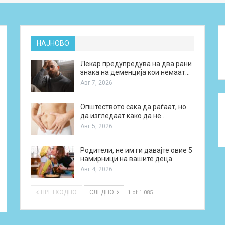
НАЈНОВО
Лекар предупредува на два рани
знака на деменција кои немаат…
Авг 7, 2026
Општеството сака да раѓаат, но
да изгледаат како да не…
Авг 5, 2026
Родители, не им ги давајте овие 5
намирници на вашите деца
Авг 4, 2026
ПРЕТХОДНО
СЛЕДНО
1 of 1.085