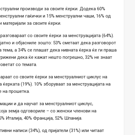
нструални производи за своите ќерки. Додека 60%
менструални гаќички и 15% менструални чаши, 16% од
 материјали за своите ќерки.
разговараат со своите ќерки за менструацијата (64%).
ијатно и објасниле зошто: 53% сметаат дека разговорот
а тема, а 34% се плашат дека нивната ќерка ќе ги праша
агрижени дека ќе кажат нешто погрешно, 32% не знаат
оветат со темата.
араат со своите ќерки за менструалниот циклус на
а ќерката (19%). 10% зборуваат за менструацијата на
е на прошетка.
ации и да научат за менструалниот циклус,
оја земја одговориле – со женски членови на
5% Италија, 40% Франција, 52% Шпанија.
вни написи (34%), од пријатели (31%) или читаат