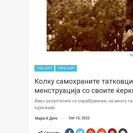
Ф
СЛАЈДЕР
ТИНЕЈЏЕР
Колку самохраните татковци
менструација со своите ќерк
Иако резултатите се охрабрувачки, на многу т
едукација
Окт 10, 2022
Мајка И Дете
Сподели