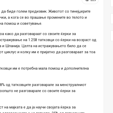
е да биде голем предизвик. Животот со тинејџерите
чки, а кога се во прашање промените во телото и
бна помош и советување.
а како да разговараат со своите ќерки за
тражување на 1.258 татковци со ќерки на возраст од
ја и Шпанија. Целта на истражувањето било да се
т циклус и колку им е пријатно да разговараат за тоа
атковци им е потребна мала помош и дополнителна
8% од татковците разговарале за менструалниот
воопшто не разговарале со своите ќерки за
 на мајката е да ја научи својата ќерка за