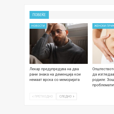
ПОВЕЌЕ
НОВОСТИ
ЖЕНСКИ ПРИ
Лекар предупредува на два
Општеството
рани знака на деменција кои
да изгледаа
немаат врска со меморијата
родиле: Зош
проблемати
ПРЕТХОДНО
СЛЕДНО