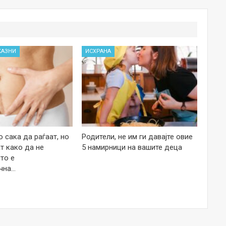
КАЗНИ
ИСХРАНА
 сака да раѓаат, но
Родители, не им ги давајте овие
т како да не
5 намирници на вашите деца
то е
чна…