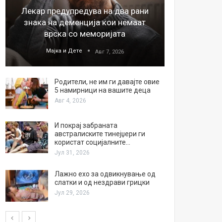
Лекар предупредува на два рани
26
знака на деменција кои немаат
благода
врска со меморијата
Мајка и Дете
М
Авг 7, 2026
Родители, не им ги давајте овие
5 намирници на вашите деца
Авг 4, 2026
И покрај забраната
австралиските тинејџери ги
користат социјалните…
Јул 31, 2026
Лажно ехо за одвикнување од
слатки и од нездрави грицки
Јул 29, 2026