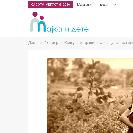
САБОТА, АВГУСТ 8, 2026
Маркетинг
Архива
Дома
Слајдер
Колку самохраните татковци се подготв