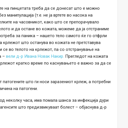
те на пинцетата треба да се донесат што е можно
з манипулација (т.е. не ја вртете во насока на
елките на часовникот, како што се препорачувало
телото и да остане во кожата, можеме да ја отстраниме
 потреба за паника – нашето тело самото ќе го отфрли
на крлежот што останува во кожата не претставува
и се во телото на крлежот, па со отстранување на
а –
вели д-р Ивана Новак Накир.
Прегледот на кожата
крлежот кратко време по каснувањето е важно за да се
т патогените што ги носи заразениот крлеж, а потребни
ичина на патогени.
 од неколку часа, има помала шанса за инфекција дури
 агенсите што предизвикуваат болест – објаснува д-р