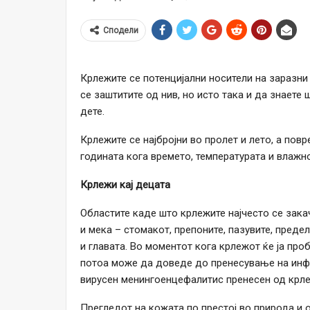
Сподели
Крлежите се потенцијални носители на заразни 
се заштитите од нив, но исто така и да знаете 
дете.
Крлежите се најбројни во пролет и лето, а повр
годината кога времето, температурата и влажно
Крлежи кај децата
Областите каде што крлежите најчесто се зака
и мека – стомакот, препоните, пазувите, предел
и главата. Во моментот кога крлежот ќе ја проб
потоа може да доведе до пренесување на инфек
вирусен менингоенцефалитис пренесен од крлеж
Прегледот на кожата по престој во природа и 