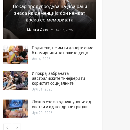
Лекар предупредува на два рани
26
знака на деменција кои немаат
благода
врска со меморијата
Мајка и Дете
М
Авг 7, 2026
Родители, не им ги давајте овие
5 намирници на вашите деца
Авг 4, 2026
И покрај забраната
австралиските тинејџери ги
користат социјалните…
Јул 31, 2026
Лажно ехо за одвикнување од
слатки и од нездрави грицки
Јул 29, 2026