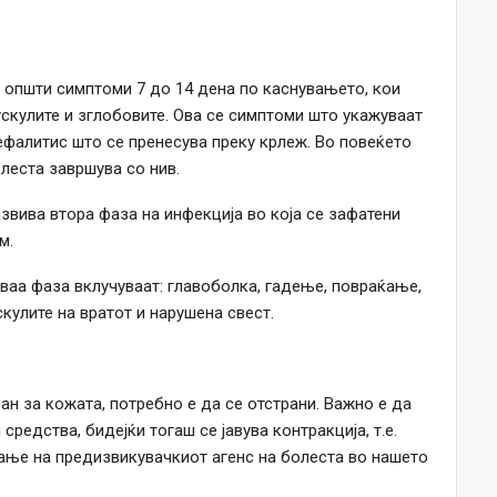
а општи симптоми 7 до 14 дена по каснувањето, кои
ускулите и зглобовите. Ова се симптоми што укажуваат
ефалитис што се пренесува преку крлеж. Во повеќето
леста завршува со нив.
развива втора фаза на инфекција во која се зафатени
м.
ваа фаза вклучуваат: главоболка, гадење, повраќање,
скулите на вратот и нарушена свест.
н за кожата, потребно е да се отстрани. Важно е да
средства, бидејќи тогаш се јавува контракција, т.е.
вање на предизвикувачкиот агенс на болеста во нашето