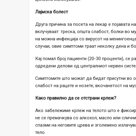
Лајмска болест
Друга причина за посета на лекар е појавата н
вклучуваат: треска, општа слабост, болки во м
на можна инфекција со вирусот на менингоенц
случаи, овие симптоми траат неколку дена и бо
Кај помал број пациенти (20-30 проценти), се 
одредени делови од централниот нервен систе
Симптомите што можат да бидат присутни во о
слабост на рацете и нозете, вкочанетост на му
Како правилно да се отстрани крлеж?
Ако забележиме крлеж на телото што е фиксира
не се премачкува со алкохол, масло или слични 
спазми на неговите црева и зголемено излачу
тело.