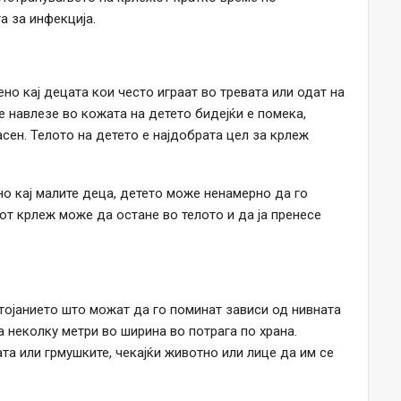
а за инфекција.
но кај децата кои често играат во тревата или одат на
е навлезе во кожата на детето бидејќи е помека,
сен. Телото на детето е најдобрата цел за крлеж
о кај малите деца, детето може ненамерно да го
иот крлеж може да остане во телото и да ја пренесе
тојанието што можат да го поминат зависи од нивната
 неколку метри во ширина во потрага по храна.
ата или грмушките, чекајќи животно или лице да им се