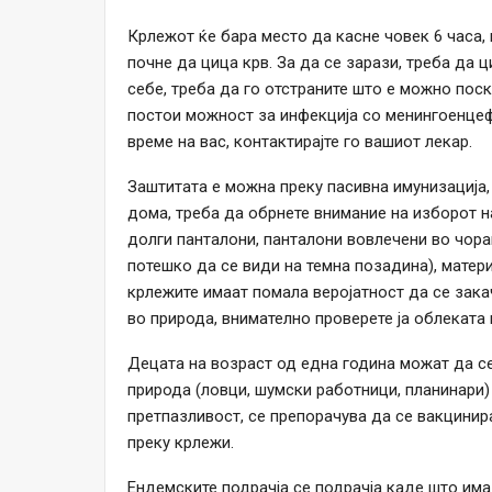
Крлежот ќе бара место да касне човек 6 часа, 
почне да цица крв. За да се зарази, треба да 
себе, треба да го отстраните што е можно пос
постои можност за инфекција со менингоенцеф
време на вас, контактирајте го вашиот лекар.
Заштитата е можна преку пасивна имунизација, 
дома, треба да обрнете внимание на изборот н
долги панталони, панталони вовлечени во чорап
потешко да се види на темна позадина), матери
крлежите имаат помала веројатност да се закач
во природа, внимателно проверете ја облеката 
Децата на возраст од една година можат да се
природа (ловци, шумски работници, планинари)
претпазливост, се препорачува да се вакцинир
преку крлежи.
Ендемските подрачја се подрачја каде што им