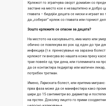
Крлежот го зграпчува својот домаќин со предни
застане на место кое е незаштитено и добро ци
главата – бидејќи децата се ниски и играат во
да „соберат“ крлеж со главата или горниот дел
Зошто крлежите се опасни за децата?
На местото на каснувањето, има мало или уме
обично се повлекува во рок од еден до три ден
инфекција (т.е. пренесување на заразна болест
крлежот ги внесува во нашата кожа преку касн
трае повеќе од три дена, или големината на пр
да се контактира педијатар или матичен лекар,
потребен третман.
Имено, Лајмската болест, или еритема мигранс 
прва фаза може да се манифестира како проме
шири до 15 сантиметри во дијаметар и постепе
на прстен. Доколку лицето го прими соодветни
целосно излекување.