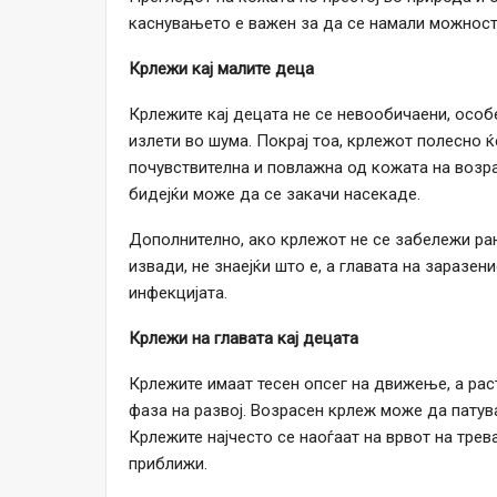
каснувањето е важен за да се намали можност
Крлежи кај малите деца
Крлежите кај децата не се невообичаени, особе
излети во шума. Покрај тоа, крлежот полесно ќ
почувствителна и повлажна од кожата на возра
бидејќи може да се закачи насекаде.
Дополнително, ако крлежот не се забележи ран
извади, не знаејќи што е, а главата на заразен
инфекцијата.
Крлежи на главата кај децата
Крлежите имаат тесен опсег на движење, а рас
фаза на развој. Возрасен крлеж може да патува
Крлежите најчесто се наоѓаат на врвот на трев
приближи.