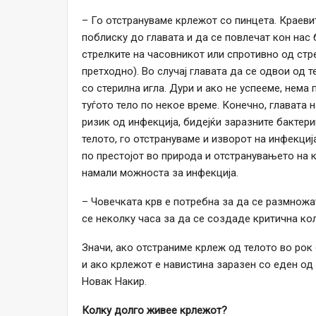
– Го отстрануваме крлежот со пинцета. Краеви
поблиску до главата и да се повлечат кон нас бе
стрелките на часовникот или спротивно од стр
претходно). Во случај главата да се одвои од 
со стерилна игла. Дури и ако не успееме, нема
туѓото тело по некое време. Конечно, главата 
ризик од инфекција, бидејќи заразните бактери
телото, го отстрануваме и изворот на инфекциј
по престојот во природа и отстранувањето на 
намали можноста за инфекција.
– Човечката крв е потребна за да се размножа
се неколку часа за да се создаде критична кол
Значи, ако отстраниме крлеж од телото во рок
и ако крлежот е навистина заразен со еден од
Новак Накир.
Колку долго живее крлежот?