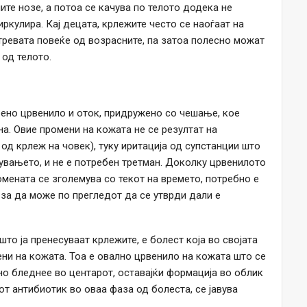
те нозе, а потоа се качува по телото додека не
ркулира. Кај децата, крлежите често се наоѓаат на
 тревата повеќе од возрасните, па затоа полесно можат
 од телото.
рено црвенило и оток, придружено со чешање, кое
а. Овие промени на кожата не се резултат на
 од крлеж на човек), туку иритација од супстанции што
увањето, и не е потребен третман. Доколку црвенилото
омената се зголемува со текот на времето, потребно е
 за да може по прегледот да се утврди дали е
што ја пренесуваат крлежите, е болест која во својата
ни на кожата. Тоа е овално црвенило на кожата што се
но бледнее во центарот, оставајќи формација во облик
от антибиотик во оваа фаза од болеста, се јавува