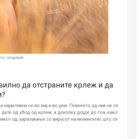
НОВОСТИ
Финците вложија милион евра во
кал, за посилен имунитет на децата
Мајка и Дете
Јул 24, 2026
Малолетниците ќе бидат офлајн
до 15-тата година: Франција
то: Unsplash
воведе…
Јул 23, 2026
Нов тест од крвта би можел да го
вилно да отстраните крлеж и да
открие ризикот од Алцхајмер
многу…
и?
Јул 22, 2026
 најактивни се во мај и во јуни. Повеќето од нив не се
Австралијка роди четири
 дете од убод од крлеж, а доколку дојде до тоа, како
идентични ќерки: Чудо што се
изикот од заразување со вирусот на менингитис што се
случува еднаш на…
Јул 21, 2026