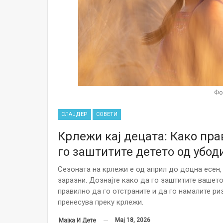
Фо
СЛАЈДЕР
СОВЕТИ
Крлежи кај децата: Како пра
го заштитите детето од убод
Сезоната на крлежи е од април до доцна есен, а
заразни. Дознајте како да го заштитите вашето
правилно да го отстраните и да го намалите р
пренесува преку крлежи.
Мај 18, 2026
Мајка И Дете