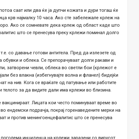
потоа саат или два ќе ја дупчи кожата и дури тогаш ќе
цица крв најмалку 10 часа. Ако сте забележале крлеж на
коро. Ако се сомневате дека крлеж од област каде што
алитис што се пренесува преку крлежи поминал долго
т.е. со давање готови антитела. Пред да излезете од
а обувки и облека. Се препорачуваат долги ракави и
и, затворени чевли, облека во светли бои (крлежот е
јали без влакна (избегнувајте волна и фланел) бидејќи
ат на нив. Кога се враќате од патување или работите
и телото за да видите дали има крлежи во близина.
 вакцинираат. Лицата кои често поминуваат време во
 во ендемски подрачја, покрај горенаведените мерки на
аат и против менингоенцефалитис што се пренесува
а поголема инциденца на крлежи заразени со вирусот