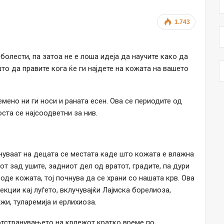
1.743
болести, па затоа не е лоша идеја да научите како да
што да правите кога ќе ги најдете на кожата на вашето
емено ни ги носи и раната есен. Ова се периодите од
ста се најсоодветни за нив.
чуваат на децата се местата каде што кожата е влажна
от зад ушите, задниот дел од вратот, градите, па дури
оде кожата, тој почнува да се храни со нашата крв. Ова
ции кај луѓето, вклучувајќи Лајмска борелиоза,
и, туларемија и ерлихиоза.
отстранувањето на крлежот кратко време по