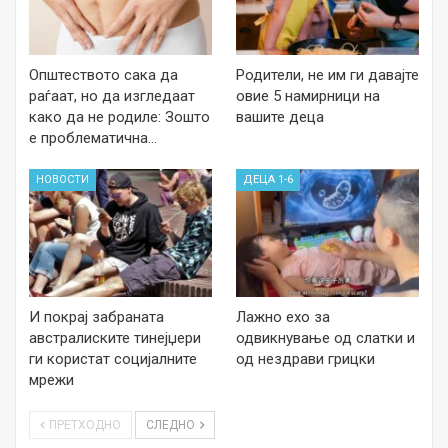
Општеството сака да
Родители, не им ги давајте
раѓаат, но да изгледаат
овие 5 намирници на
како да не родиле: Зошто
вашите деца
е проблематична…
НОВОСТИ
ДЕЦА 1-6
И покрај забраната
Лажно ехо за
австралиските тинејџери
одвикнување од слатки и
ги користат социјалните
од нездрави грицки
мрежи
ПРЕТХОДНО
СЛЕДНО