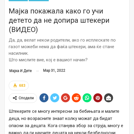
Мајка покажала како го учи
детето да не допира штекери
(ВИДЕО)
Да, да, велат некои родители, ако го исплескате по
газот можеби нема да фаќа штекери, ама ќе стане
насилник.
Што мислите вие, кој е вашиот начин?
Мар 31, 2022
Мајка И Дете
683
Сподели
Штекерите се многу интересни за бебињата и малите
деца, но возрасните знаат колку можат да бидат
опасни за децата. Кога станува збор за струја, многу е
важно да ги научите децата на некои безбедносни