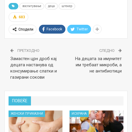
воспитување
деца
штекер
683
Facebook
Twitter
Сподели
ПРЕТХОДНО
СЛЕДНО
Замастен црн дроб кај
На децата за имунитет
децата настанува од
им требаат микроби, а
консумирање слатки и
не антибиотици
газирани сокови
ПОВЕЌЕ
ЖЕНСКИ ПРИКАЗНИ
ИСХРАНА