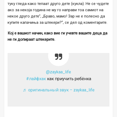
туку гледа како тепаат друго дете (кукла). Не се чудете
ако за некоја година не му го направи тоа самиот на
некое друго дете”, „Браво, мамо! Зар не е полесно да
купите капачиња за штекери?“, се дел од коментарите.
Кој е вашиот начин, како вие ги учевте вашите деца да
не ги допираат штекерите.
@zaykaa_life
#лайфхак
как приучить ребёнка
♬ оригинальный звук – zaykaa_life