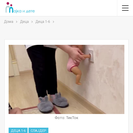
Дома
Деца
Деца 1-6
Фото: ТикТок
ДЕЦА 1-6
СЛАЈДЕР