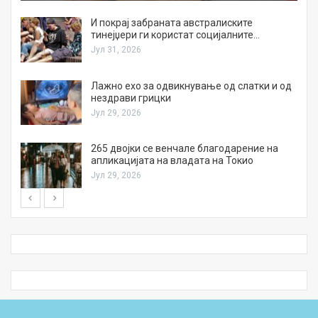
И покрај забраната австралиските
тинејџери ги користат социјалните…
Јул 31, 2026
Лажно ехо за одвикнување од слатки и од
нездрави грицки
Јул 29, 2026
а
265 двојки се венчале благодарение на
апликацијата на владата на Токио
Јул 29, 2026