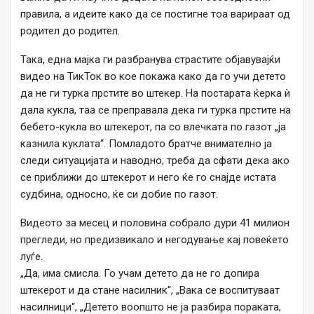
правила, а идеите како да се постигне тоа варираат од
родител до родител.
Така, една мајка ги разбранува страстите објавувајќи
видео на ТикТок во кое покажа како да го учи детето
да не ги турка прстите во штекер. На постарата ќерка ѝ
дала кукла, таа се преправала дека ги турка прстите на
бебето-кукла во штекерот, па со влечката по газот „ја
казнила куклата“. Помладото братче внимателно ја
следи ситуацијата и наводно, треба да сфати дека ако
се приближи до штекерот и него ќе го снајде истата
судбина, односно, ќе си добие по газот.
Видеото за месец и половина собрало дури 41 милион
прегледи, но предизвикало и негодување кај повеќето
луѓе.
„Да, има смисла. Го учам детето да не го допира
штекерот и да стане насилник“, „Вака се воспитуваат
насилници“, „Детето воопшто не ја разбира пораката,