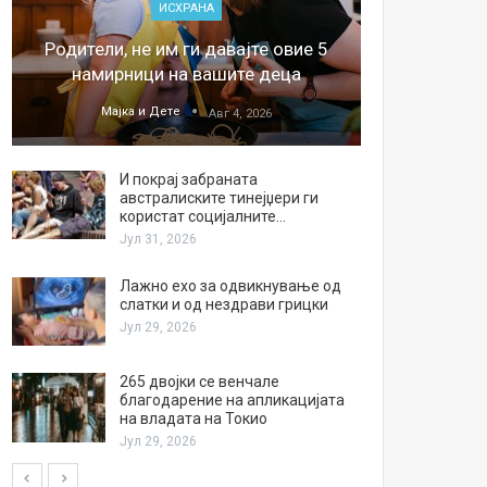
ИСХРАНА
„Џонс
Родители, не им ги давајте овие 5
обесштет
намирници на вашите деца
тв
Мајка и Дете
М
Авг 4, 2026
И покрај забраната
австралиските тинејџери ги
користат социјалните…
Јул 31, 2026
Лажно ехо за одвикнување од
слатки и од нездрави грицки
Јул 29, 2026
265 двојки се венчале
благодарение на апликацијата
на владата на Токио
Јул 29, 2026