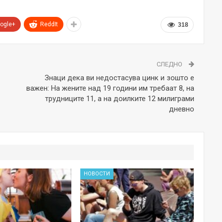
ogle+
ReddIt
318
СЛЕДНО
Знаци дека ви недостасува цинк и зошто е
важен: На жените над 19 години им требаат 8, на
трудниците 11, а на доилките 12 милиграми
дневно
НОВОСТИ