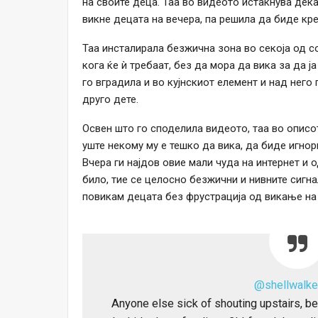
на своите деца. Таа во видеото истакнува дека
викне децата на вечера, па решила да биде кре
Таа инсталирала безжична зона во секоја од со
кога ќе ѝ требаат, без да мора да вика за да ј
го вградила и во кујнскиот елемент и над него
друго дете.
Освен што го споделила видеото, таа во описо
уште некому му е тешко да вика, да биде игнор
Вчера ги најдов овие мали чуда на интернет и
било, тие се целосно безжични и нивните сигна
повикам децата без фрустрација од викање на 
@shellwalke
Anyone else sick of shouting upstairs, be