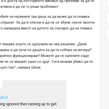
 ѝ е доста од постојаното викање од приземје за да ги
ативна и да си го реши проблемот.
бите на нејзините три деца за да може да ги повика
а слушнат. За да ѝ олесни и да не се збуни, секое ѕвонче
 го напишала името на детето за случајно да не повика
т пишува зошто се одлучила на ова решение. „Дали
ирано и да трча по децата за да ги собере на вечера?
 одлично функционираат! Можете да ги залепите каде
ли не се мешаат еден со друг. Сега можам убаво да ги
цел глас“, напиша Шели.
r813
ing ignored then running up to get