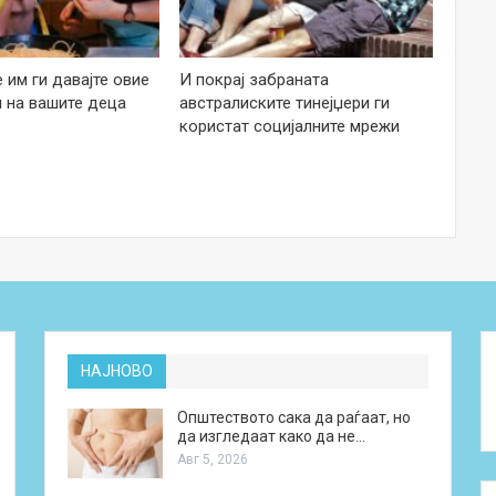
е им ги давајте овие
И покрај забраната
 на вашите деца
австралиските тинејџери ги
користат социјалните мрежи
НАЈНОВО
Општеството сака да раѓаат, но
да изгледаат како да не…
Авг 5, 2026