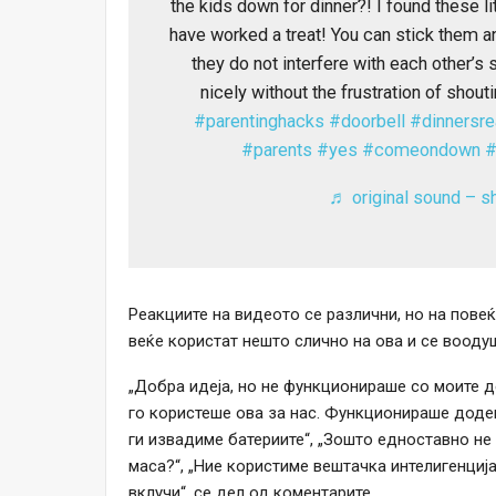
the kids down for dinner?! I found these li
have worked a treat! You can stick them an
they do not interfere with each other’s 
nicely without the frustration of shou
#parentinghacks
#doorbell
#dinnersre
#parents
#yes
#comeondown
#
♬ original sound – s
Реакциите на видеото се различни, но на пове
веќе користат нешто слично на ова и се вооду
„Добра идеја, но не функционираше со моите де
го користеше ова за нас. Функционираше доде
ги извадиме батериите“, „Зошто едноставно не 
маса?“, „Ние користиме вештачка интелигенција
вклучи“, се дел од коментарите.