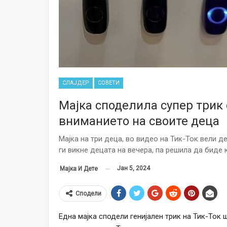
СЛАЈДЕР
СОВЕТИ
Мајка споделила супер трик 
вниманието на своите деца
Мајка на три деца, во видео на Тик-Ток вели д
ги викне децата на вечера, па решила да биде 
Јан 5, 2024
Мајка И Дете
Сподели
Една мајка сподели генијален трик на Тик-Ток 