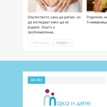
Општеството сака да раѓаат, но
Родители, н
да изгледаат како да не
5 намирници
родиле: Зошто е
проблематична…
ПРЕТХОДНО
СЛЕДНО
ЗА НАС