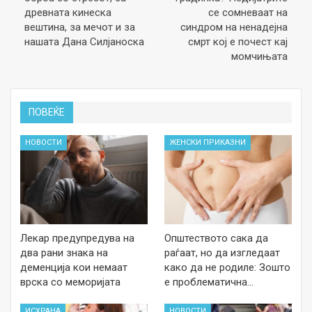
древната кинеска
се сомневаат на
вештина, за мечот и за
синдром на ненадејна
нашата Дана Силјаноска
смрт кој е почест кај
момчињата
ПОВЕЌЕ
НОВОСТИ
ЖЕНСКИ ПРИКАЗНИ
Лекар предупредува на
Општеството сака да
два рани знака на
раѓаат, но да изгледаат
деменција кои немаат
како да не родиле: Зошто
врска со меморијата
е проблематична…
ИСХРАНА
НОВОСТИ