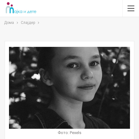
Дома
Слајдер
Фото: Pexels