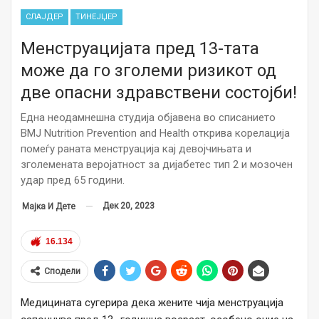
СЛАЈДЕР
ТИНЕЈЏЕР
Менструацијата пред 13-тата
може да го зголеми ризикот од
две опасни здравствени состојби!
Една неодамнешна студија објавена во списанието
BMJ Nutrition Prevention and Health открива корелација
помеѓу раната менструација кај девојчињата и
зголемената веројатност за дијабетес тип 2 и мозочен
удар пред 65 години.
Дек 20, 2023
Мајка И Дете
16.134
Сподели
Медицината сугерира дека жените чија менструација