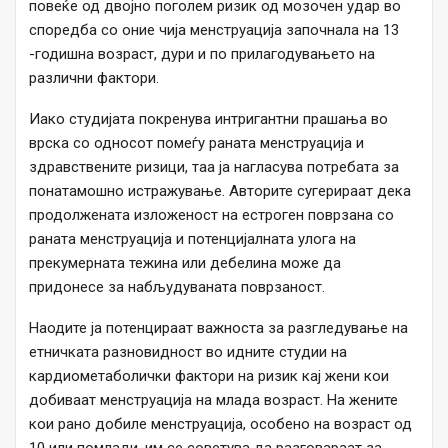
повеќе од двојно поголем ризик од мозочен удар во
споредба со оние чија менструација започнала на 13
-годишна возраст, дури и по прилагодувањето на
различни фактори.
Иако студијата покренува интригантни прашања во
врска со односот помеѓу раната менструација и
здравствените ризици, таа ја нагласува потребата за
понатамошно истражување. Авторите сугерираат дека
продолжената изложеност на естроген поврзана со
раната менструација и потенцијалната улога на
прекумерната тежина или дебелина може да
придонесе за набљудуваната поврзаност.
Наодите ја потенцираат важноста за разгледување на
етничката разновидност во идните студии на
кардиометаболички фактори на ризик кај жени кои
добиваат менструација на млада возраст. На жените
кои рано добиле менструација, особено на возраст од
10 или помлади, им се советува да разговараат за