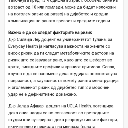
започнува пред 13 -годишна возраст, особено оние на
возраст од 10 или помлади, може да бидат изложени
на поголем ризик од развој на дијабетес и сродни
компликации во раната зрелост и средните години.
Важно е да се следат факторите на ризик
Д-р Силвија Леј, доцент на универзитетот Тулана, за
Everyday Health ја нагласува важноста на жените со
висок ризик да ги следат метаболичките фактори на
ризик што се јавуваат рано, како што се шеќерот во
крвта, липидните профили и крвниот притисок. Сепак,
клучно е да се напомене дека студијата воспоставува
поврзаност, а каузалноста помеѓу раната менструација
и зголемениот ризик од дијабетес тип 2 и мозочен
удар не е дефинитивно докажано.
Д-р Јалда Афшар, доцент на UCLA Health, потенцира
дека овие наоди се во согласност со претходните
студии кои сугерираат дека репродуктивните фактори,
вклучително и периодот на менарха (првата