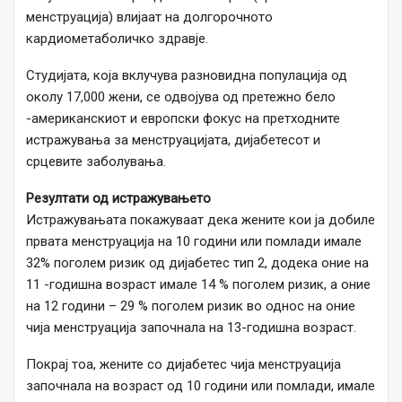
менструација) влијаат на долгорочното
кардиометаболичко здравје.
Студијата, која вклучува разновидна популација од
околу 17,000 жени, се одвојува од претежно бело
-американскиот и европски фокус на претходните
истражувања за менструацијата, дијабетесот и
срцевите заболувања.
Резултати од истражувањето
Истражувањата покажуваат дека жените кои ја добиле
првата менструација на 10 години или помлади имале
32% поголем ризик од дијабетес тип 2, додека оние на
11 -годишна возраст имале 14 % поголем ризик, а оние
на 12 години – 29 % поголем ризик во однос на оние
чија менструација започнала на 13-годишна возраст.
Покрај тоа, жените со дијабетес чија менструација
започнала на возраст од 10 години или помлади, имале