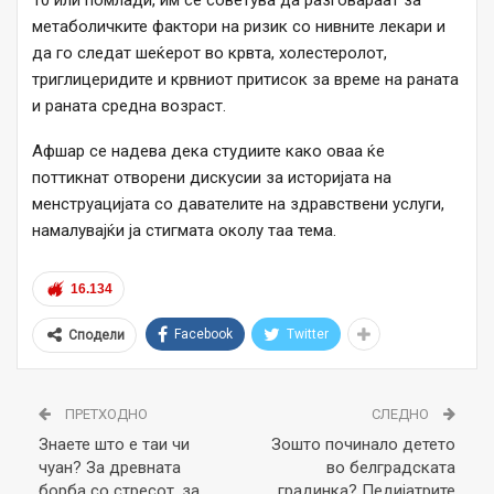
метаболичките фактори на ризик со нивните лекари и
да го следат шеќерот во крвта, холестеролот,
триглицеридите и крвниот притисок за време на раната
и раната средна возраст.
Афшар се надева дека студиите како оваа ќе
поттикнат отворени дискусии за историјата на
менструацијата со давателите на здравствени услуги,
намалувајќи ја стигмата околу таа тема.
16.134
Facebook
Twitter
Сподели
ПРЕТХОДНО
СЛЕДНО
Знаете што е таи чи
Зошто починало детето
чуан? За древната
во белградската
борба со стресот, за
градинка? Педијатрите