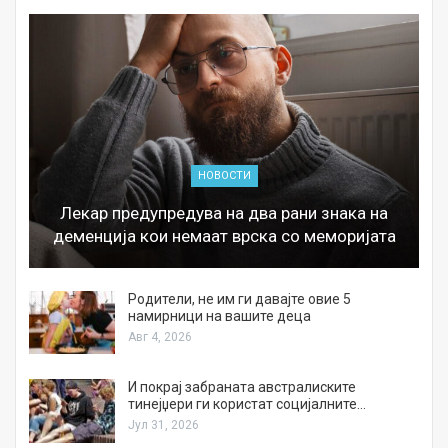
НОВОСТИ
Лекар предупредува на два рани знака на
деменција кои немаат врска со меморијата
а
Родители, не им ги давајте овие 5
намирници на вашите деца
Авг 4, 2026
И покрај забраната австралиските
тинејџери ги користат социјалните…
Јул 31, 2026