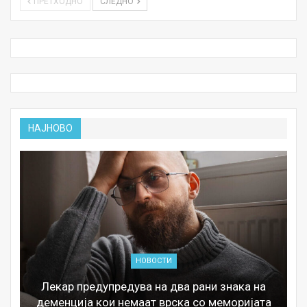
ПРЕТХОДНО
СЛЕДНО
НАЈНОВО
НОВОСТИ
Лекар предупредува на два рани знака на
деменција кои немаат врска со меморијата