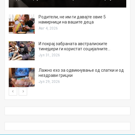
а
Родители, не им ги давајте овие 5
намирници на вашите деца
Авг 4, 2026
И покрај забраната австралиските
тинејџери ги користат социјалните…
Јул 31, 2026
Лажно ехо за одвикнување од слатки и од
нездрави грицки
Јул 29, 2026