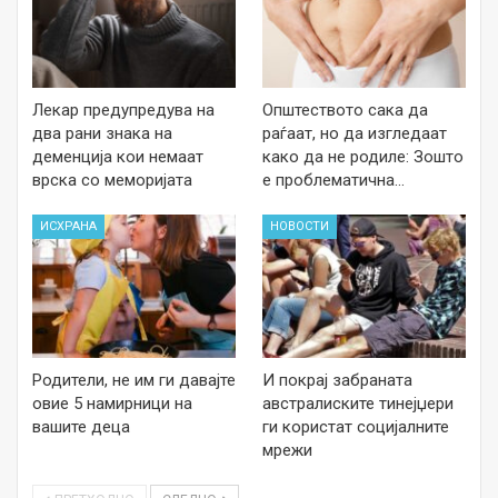
Лекар предупредува на
Општеството сака да
два рани знака на
раѓаат, но да изгледаат
деменција кои немаат
како да не родиле: Зошто
врска со меморијата
е проблематична…
ИСХРАНА
НОВОСТИ
Родители, не им ги давајте
И покрај забраната
овие 5 намирници на
австралиските тинејџери
вашите деца
ги користат социјалните
мрежи