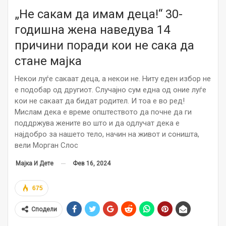
„Не сакам да имам деца!“ 30-
годишна жена наведува 14
причини поради кои не сака да
стане мајка
Некои луѓе сакаат деца, а некои не. Ниту еден избор не
е подобар од другиот. Случајно сум една од оние луѓе
кои не сакаат да бидат родител. И тоа е во ред!
Мислам дека е време општеството да почне да ги
поддржува жените во што и да одлучат дека е
најдобро за нашето тело, начин на живот и соништа,
вели Морган Слос
Фев 16, 2024
Мајка И Дете
675
Сподели