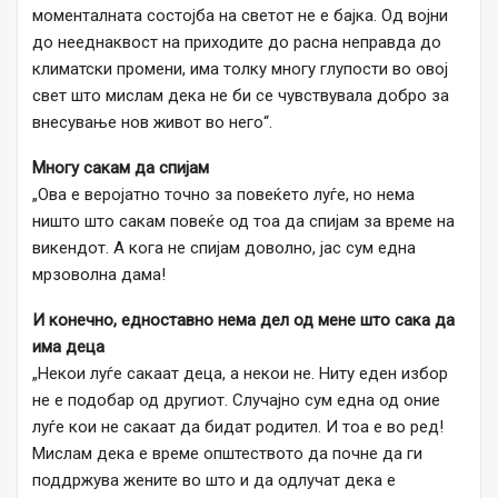
моменталната состојба на светот не е бајка. Од војни
до нееднаквост на приходите до расна неправда до
климатски промени, има толку многу глупости во овој
свет што мислам дека не би се чувствувала добро за
внесување нов живот во него“.
Многу сакам да спијам
„Ова е веројатно точно за повеќето луѓе, но нема
ништо што сакам повеќе од тоа да спијам за време на
викендот. А кога не спијам доволно, јас сум една
мрзоволна дама!
И конечно, едноставно нема дел од мене што сака да
има деца
„Некои луѓе сакаат деца, а некои не. Ниту еден избор
не е подобар од другиот. Случајно сум една од оние
луѓе кои не сакаат да бидат родител. И тоа е во ред!
Мислам дека е време општеството да почне да ги
поддржува жените во што и да одлучат дека е