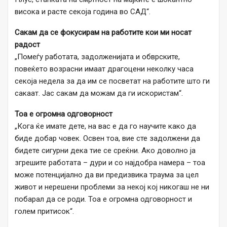
висока и расте секоја година во САД“.
Сакам да се фокусирам на работите кои ми носат
радост
„Помеѓу работата, задолженијата и обврските,
повеќето возрасни имаат драгоцени неколку часа
секоја недела за да им се посветат на работите што ги
сакаат. Јас сакам да можам да ги искористам“.
Тоа е огромна одговорност
„Кога ќе имате дете, на вас е да го научите како да
биде добар човек. Освен тоа, вие сте задолжени да
бидете сигурни дека тие се среќни. Ако доволно ја
згрешите работата – дури и со најдобра намера – тоа
може потенцијално да ви предизвика траума за цел
живот и нерешени проблеми за некој кој никогаш не ни
побарал да се роди. Тоа е огромна одговорност и
голем притисок“.