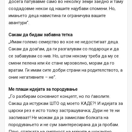
досега патувавме само во неколку земји заедно и таму
создадовме некои од нашите најубави спомени. Но,
имањето деца навистина ги ограничува вашите
авантури“.
Сакам да бидам забавна тетка
„Имам големо семејство во кое не недостигаат деца.
Сакам да доаѓам, да ги разгалувам со подароци и да
се забавувам со нив. Но, штом некому треба да му се
смени пелена или ќе стане мрзоволно, морам да го
вратам. Ги имам сите добри страни на родителството, а
оние негативните – не“.
Ме плаши идејата за породување
„Го разбирам основниот концепт, но по ѓаволите.
Сакаш да истуркам ШТО од моето КАДЕ?! И идејата за
царски рез е исто толку застрашувачка; Дури не те ни
заспиваат! Не можам да ја замислам болката на
породувањето и не сум заинтересирана да ја пробам.
Плус, стапката на смртност на мајките е шокантно