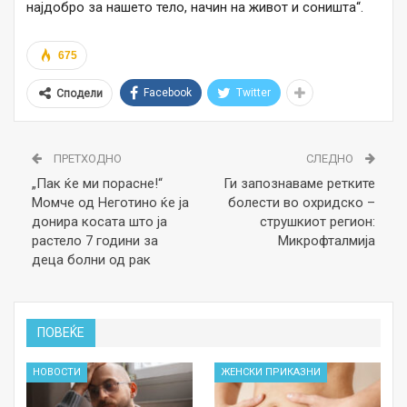
најдобро за нашето тело, начин на живот и соништа“.
675
Facebook
Twitter
Сподели
ПРЕТХОДНО
СЛЕДНО
„Пак ќе ми порасне!“
Ги запознаваме ретките
Момче од Неготино ќе ја
болести во охридско –
донира косата што ја
струшкиот регион:
растело 7 години за
Микрофталмија
деца болни од рак
ПОВЕЌЕ
НОВОСТИ
ЖЕНСКИ ПРИКАЗНИ