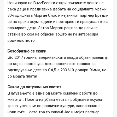
Новинарка на BuzzFeed ги откри причините зошто не
сака деца и предизвика дебата на социјалните мрежи.
30-годишната Морган Слос и нејзиниот партнер Бредли
се во врска осум години и постојано ги прашуваат кога
планираат деца. Затоа Морган решила да напише
статија во која ќе објасни зошто не ги интересира
родителството.
Безобразно се скапи
„Во 2017 година, американската влада објави извештај
во кој се проценува дека просечниот трошок за
одгледување дете во САД е 233.610 долари. Хммм, не
со мојата плата!
Сакам да патувам низ светот
„Патувањето е една од моите омилени работи во
животот. Посета на убави места, пробување вкусна
храна, уживање во различни култури, запознавање
нови луѓе – сето тоа го сакам! Јас и мојот партнер