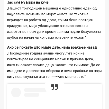
Јас сум му мајка на куче
„Нашиот тригодишен мешанец е едноставно еден од
најубавите моменти во мојот живот. Во текот на
периодот на работа од дома, тој ми беше постојан
придружник, ми ја ублажуваше анксиозноста на
животот во несигурни времиња и ми пружи безусловна
љубов на начин на кој само животните можат“.
Ако се покаете што имате дете, нема враќање назад
„Последниве години имаше многу луѓе кои нè
контактираа на социјалните мрежи и признаа дека,
иако ги сакаат своите деца, жалат што ги имаат. Да се ​​
има дете е доживотна обврска и нема враќање на пари
ниту повлекување ако го смените мислењето“.