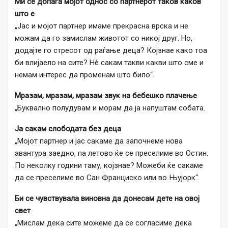
Ми се допаѓа мојот однос со партнерот таков каков
што е
„Јас и мојот партнер имаме прекрасна врска и не
можам да го замислам животот со никој друг. Но,
додајте го стресот од раѓање деца? Којзнае како тоа
би влијаело на сите? Нè сакам такви какви што сме и
немам интерес да променам што било“.
Мразам, мразам, мразам звук на бебешко плачење
„Буквално полудувам и морам да ја напуштам собата.
Ја сакам слободата без деца
„Мојот партнер и јас сакаме да започнеме нова
авантура заедно, па летово ќе се преселиме во Остин.
По неколку години таму, којзнае? Можеби ќе сакаме
да се преселиме во Сан Франциско или во Њујорк“.
Би се чувствувала виновна да донесам дете на овој
свет
„Мислам дека сите можеме да се согласиме дека