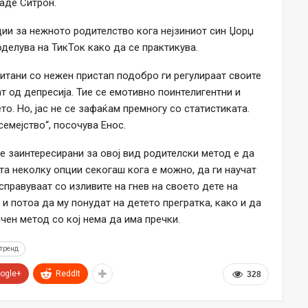
даде Ситрон.
и за нежното родителство кога нејзиниот син Џорџ
оделува на ТикТок како да се практикува.
тани со нежен пристап подобро ги регулираат своите
т од депресија. Тие се емотивно поинтелигентни и
то. Но, јас не се зафаќам премногу со статистиката.
емејство“, посочува Енос.
се заинтересирани за овој вид родителски метод е да
та неколку опции секогаш кога е можно, да ги научат
справуваат со изливите на гнев на своето дете на
 и потоа да му понудат на детето прегратка, како и да
чен метод со кој нема да има пречки.
тренд
ogle+
ReddIt
328