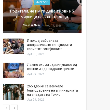
ИСХРАНА
„Џонс
Родители, не им ги давајте овие 5
обесштет
намирници на вашите деца
тв
Мајка и Дете
М
Авг 4, 2026
И покрај забраната
австралиските тинејџери ги
користат социјалните…
Јул 31, 2026
Лажно ехо за одвикнување од
слатки и од нездрави грицки
Јул 29, 2026
265 двојки се венчале
благодарение на апликацијата
на владата на Токио
Јул 29, 2026