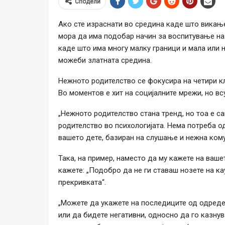
Сподели
Ако сте израснати во средина каде што викањ
мора да има подобар начин за воспитување на 
каде што има многу малку граници и мала или 
можеби златната средина.
Нежното родителство се фокусира на четири кл
Во моментов е хит на социјалните мрежи, но в
„Нежното родителство стана тренд, но тоа е с
родителство во психологијата. Нема потреба о
вашето дете, базиран на слушање и нежна кому
Така, на пример, наместо да му кажете на вашет
кажете: „Подобро да не ги ставаш нозете на ка
прекривката“.
„Можете да укажете на последиците од одреде
или да бидете негативни, односно да го казнув