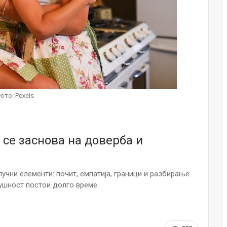
Малолетниците ќе бидат офлајн до
15-тата година: Франција воведе
забрана за…
Мајка и Дете
Јул 23, 2026
Нов тест од крвта би можел да го
открие ризикот од Алцхајмер
ото: Pexels
многу…
Јул 22, 2026
Австралијка роди четири
се заснова на доверба и
идентични ќерки: Чудо што се
случува еднаш на…
Јул 21, 2026
учни елементи: почит, емпатија, граници и разбирање.
И многу среќа не е на арно! Жена
сушност постои долго време.
завршила на Итна помош по
свадбата на…
Јул 20, 2026