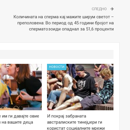
СЛЕДНО
Количината на сперма кај мажите ширум светот –
преполовена: Во период од 45 години бројот на
сперматозоиди опаднал за 51,6 проценти
НОВОСТИ
е им ги давајте овие
И покрај забраната
 на вашите деца
австралиските тинејџери ги
користат социјалните мрежи