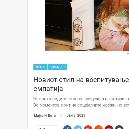
Ф
ДЕЦА
СЛАЈДЕР
Новиот стил на воспитување 
емпатија
Нежното родителство се фокусира на четири кл
Во моментов е хит на социјалните мрежи, но в
Јан 3, 2023
Мајка И Дете