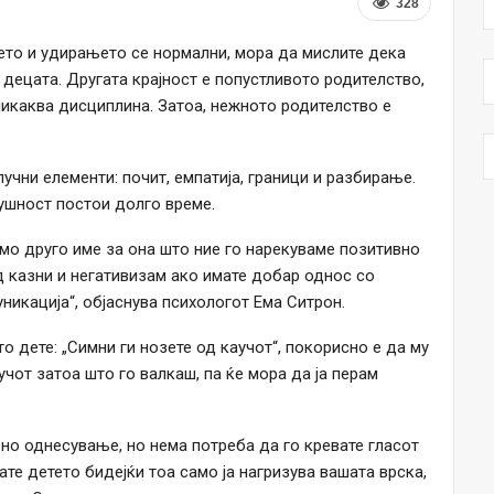
328
ето и удирањето се нормални, мора да мислите дека
децата. Другата крајност е попустливото родителство,
никаква дисциплина. Затоа, нежното родителство е
учни елементи: почит, емпатија, граници и разбирање.
сушност постои долго време.
амо друго име за она што ние го нарекуваме позитивно
д казни и негативизам ако имате добар однос со
никација“, објаснува психологот Ема Ситрон.
о дете: „Симни ги нозете од каучот“, покорисно е да му
учот затоа што го валкаш, па ќе мора да ја перам
но однесување, но нема потреба да го кревате гласот
ате детето бидејќи тоа само ја нагризува вашата врска,