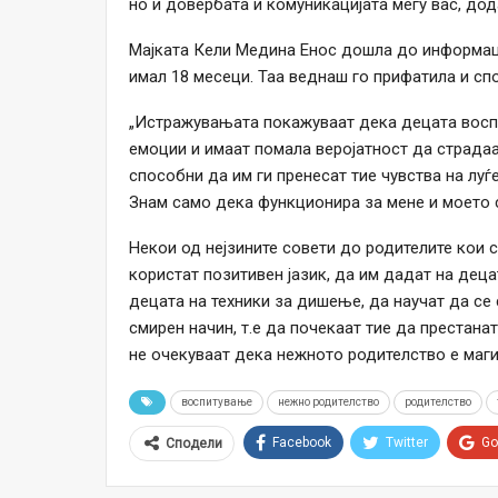
но и довербата и комуникацијата меѓу вас, до
Мајката Кели Медина Енос дошла до информаци
имал 18 месеци. Таа веднаш го прифатила и сп
„Истражувањата покажуваат дека децата воспи
емоции и имаат помала веројатност да страдаа
способни да им ги пренесат тие чувства на луѓе
Знам само дека функционира за мене и моето с
Некои од нејзините совети до родителите кои 
користат позитивен јазик, да им дадат на деца
децата на техники за дишење, да научат да се 
смирен начин, т.е да почекаат тие да престанат
не очекуваат дека нежното родителство е маги
воспитување
нежно родителство
родителство
Facebook
Twitter
Go
Сподели