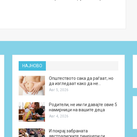
НАЈНОВО
Општеството сака да раѓаат, но
да изгледаат како да не…
Авг 5, 2026
Родители, не им ги давајте овие 5
намирници на вашите деца
Авг 4, 2026
И покрај забраната
австралиските тинејџери ги