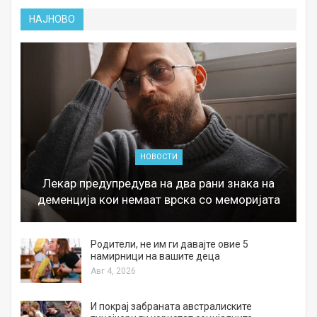
НАЈНОВО
НОВОСТИ
Лекар предупредува на два рани знака на
деменција кои немаат врска со меморијата
а
Родители, не им ги давајте овие 5
намирници на вашите деца
Авг 4, 2026
И покрај забраната австралиските