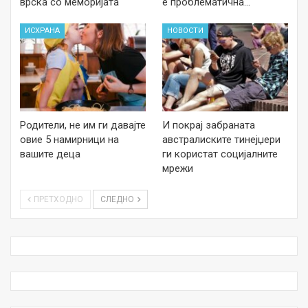
врска со меморијата
е проблематична…
ИСХРАНА
НОВОСТИ
Родители, не им ги давајте
И покрај забраната
овие 5 намирници на
австралиските тинејџери
вашите деца
ги користат социјалните
мрежи
ПРЕТХОДНО
СЛЕДНО