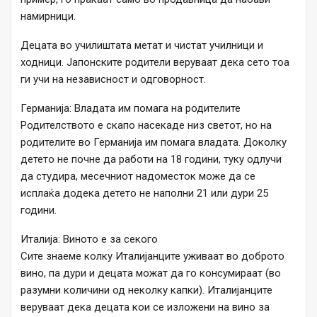
намирници.
Децата во училиштата метат и чистат училници и
ходници. Јапонските родители веруваат дека сето тоа
ги учи на независност и одговорност.
Германија: Владата им помага на родителите
Родителството е скапо насекаде низ светот, но на
родителите во Германија им помага владата. Доколку
детето не почне да работи на 18 години, туку одлучи
да студира, месечниот надоместок може да се
исплаќа додека детето не наполни 21 или дури 25
години.
Италија: Виното е за секого
Сите знаеме колку Италијанците уживаат во доброто
вино, па дури и децата можат да го консумираат (во
разумни количини од неколку капки). Италијанците
веруваат дека децата кои се изложени на вино за