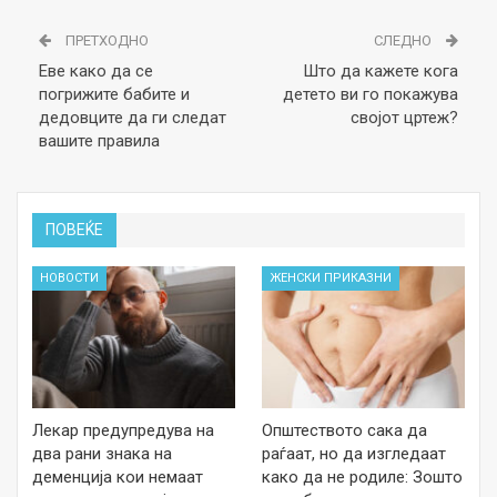
ПРЕТХОДНО
СЛЕДНО
Еве како да се
Што да кажете кога
погрижите бабите и
детето ви го покажува
дедовците да ги следат
својот цртеж?
вашите правила
ПОВЕЌЕ
НОВОСТИ
ЖЕНСКИ ПРИКАЗНИ
Лекар предупредува на
Општеството сака да
два рани знака на
раѓаат, но да изгледаат
деменција кои немаат
како да не родиле: Зошто