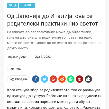
ДЕЦА
СЛАЈДЕР
Од Јапонија до Италија: ова се
родителски практики низ светот
Разликата во перспективите може да биде толку
голема што она што родителите го прават на едно
место во светот, може да се смета за неприфатливо на
друго место.
Јул 7, 2022
Мајка И Дете
294
Сподели
Кога станува збор за родителството, тоа се разликува
од култура до култура. Работите што некои родители ги
сметаат за сосема нормални можат да ги збунат
мајките и татковците во друг дел од светот. Разликата