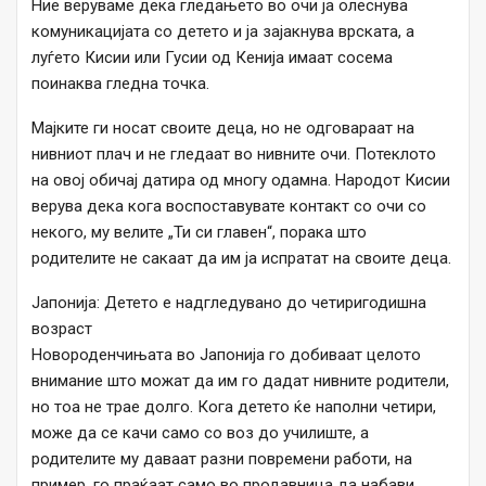
Ние веруваме дека гледањето во очи ја олеснува
комуникацијата со детето и ја зајакнува врската, а
луѓето Кисии или Гусии од Кенија имаат сосема
поинаква гледна точка.
Мајките ги носат своите деца, но не одговараат на
нивниот плач и не гледаат во нивните очи. Потеклото
на овој обичај датира од многу одамна. Народот Кисии
верува дека кога воспоставувате контакт со очи со
некого, му велите „Ти си главен“, порака што
родителите не сакаат да им ја испратат на своите деца.
Јапонија: Детето е надгледувано до четиригодишна
возраст
Новороденчињата во Јапонија го добиваат целото
внимание што можат да им го дадат нивните родители,
но тоа не трае долго. Кога детето ќе наполни четири,
може да се качи само со воз до училиште, а
родителите му даваат разни повремени работи, на
пример, го праќаат само во продавница да набави