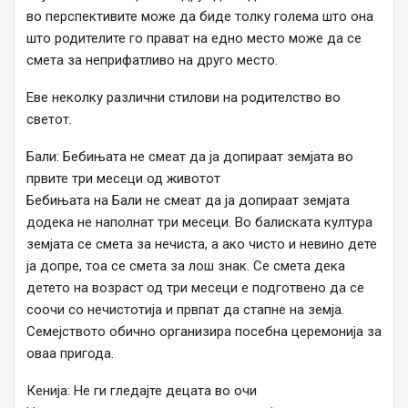
во перспективите може да биде толку голема што она
што родителите го прават на едно место може да се
смета за неприфатливо на друго место.
Еве неколку различни стилови на родителство во
светот.
Бали: Бебињата не смеат да ја допираат земјата во
првите три месеци од животот
Бебињата на Бали не смеат да ја допираат земјата
додека не наполнат три месеци. Во балиската култура
земјата се смета за нечиста, а ако чисто и невино дете
ја допре, тоа се смета за лош знак. Се смета дека
детето на возраст од три месеци е подготвено да се
соочи со нечистотија и првпат да стапне на земја.
Семејството обично организира посебна церемонија за
оваа пригода.
Кенија: Не ги гледајте децата во очи