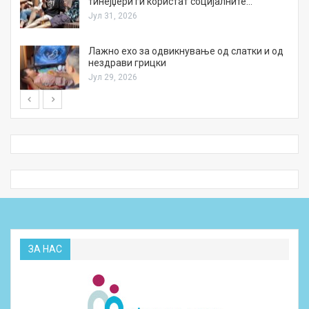
тинејџери ги користат социјалните…
Јул 31, 2026
Лажно ехо за одвикнување од слатки и од
нездрави грицки
Јул 29, 2026
ЗА НАС