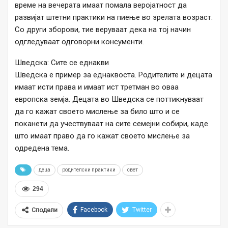
време на вечерата имаат помала веројатност да
развијат штетни практики на пиење во зрелата возраст.
Со други зборови, тие веруваат дека на тој начин
одгледуваат одговорни консументи.
Шведска: Сите се еднакви
Шведска е пример за еднаквоста. Родителите и децата
имаат исти права и имаат ист третман во оваа
европска земја. Децата во Шведска се поттикнуваат
да го кажат своето мислење за било што и се
поканети да учествуваат на сите семејни собири, каде
што имаат право да го кажат своето мислење за
одредена тема.
деца
родителски практики
свет
294
Facebook
Twitter
Сподели