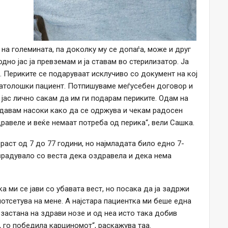
на големината, па доколку му се допаѓа, може и друг
одно јас ја превземам и ја ставам во стерилизатор. Ја
… Периките се подаруваат исклучиво со документ на кој
матолошки пациент. Потпишуваме меѓусебен договор и
 јас лично сакам да им ги подарам периките. Одам на
, давам насоки како да се одржува и чекам радосен
здравеле и веќе немаат потреба од перика“, вели Сашка.
раст од 7 до 77 години, но најмладата било едно 7-
зрадувало со веста дека оздравела и дека нема
а ми се јави со убавата вест, но посака да ја задржи
 потсетува на мене. А најстара пациентка ми беше една
 застана на здрави нозе и од неа исто така добив
, го победила карциномот“, раскажува таа.