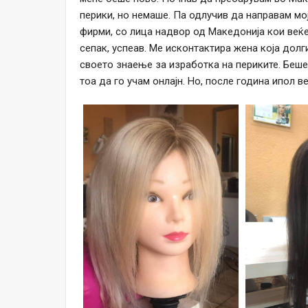
перики, но немаше. Па одлучив да направам мој
фирми, со лица надвор од Македонија кои веќе
сепак, успеав. Ме исконтактира жена која дол
своето знаење за изработка на периките. Беше
тоа да го учам онлајн. Но, после година ипол 