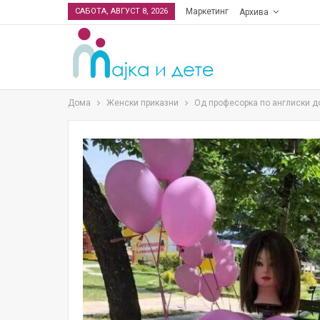
САБОТА, АВГУСТ 8, 2026
Маркетинг
Архива
Дома
Женски приказни
Од професорка по англиски до