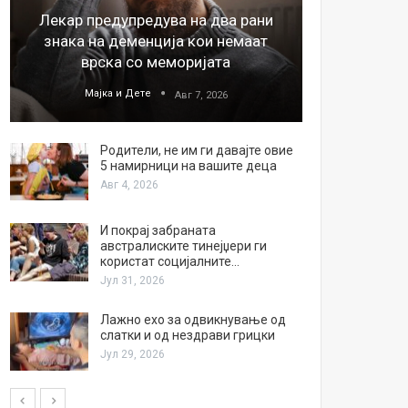
Лекар предупредува на два рани
26
знака на деменција кои немаат
благода
врска со меморијата
Мајка и Дете
М
Авг 7, 2026
Родители, не им ги давајте овие
5 намирници на вашите деца
Авг 4, 2026
И покрај забраната
австралиските тинејџери ги
користат социјалните…
Јул 31, 2026
Лажно ехо за одвикнување од
слатки и од нездрави грицки
Јул 29, 2026