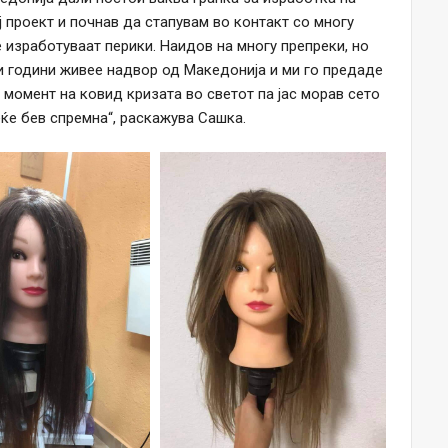
 проект и почнав да стапувам во контакт со многу
 изработуваат перики. Наидов на многу препреки, но
ги години живее надвор од Македонија и ми го предаде
 момент на ковид кризата во светот па јас морав сето
веќе бев спремна“, раскажува Сашка.