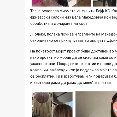
Таа ја основала фирмата Инфинити Лајф КС Кав
фризерски салони низ цела Македонија кои ве
соработка и донирање на коса.
„Полека, полека почнаа и граѓаните на Македон
секојдневно се приклучуваат во акцијата „Дони
На почетокот мојот проект беше доставен во 
како проект, но морав да се снаоѓам сама со 
ужасно скапи. Покрај сите тешкотии и после д
компании, амбасади кои ја поддржаа мојата ра
се бесплатни. Ги изработувам и ги подарувам 
и застанаа рамо до рамо до мене“, вели таа.