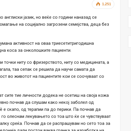
1.251
 англиски јазик, но веќе со години наназад се
омагање на социјално загрозени семејства, деца без
хумана активност на оваа триесетитригодишна
дна коса за онколошките пациенти.
и точки ниту со фризерството, ниту со медицината, а
агала, таа сепак се решила да научи самата да
ост во животот на пациентите кои се соочуваат со
т сите тие личности додека не осетиш на своја кожа
дневно почнав да слушам како некој заболел од
ѐ е скапо, од терапии па до перики. Па почнав да
м го олеснам лекувањето со тоа што ќе се чувствуваат
лку среќа. Почнав да се распрашувам но сето тоа за
едонија дали постои ваква гранка за изработка на