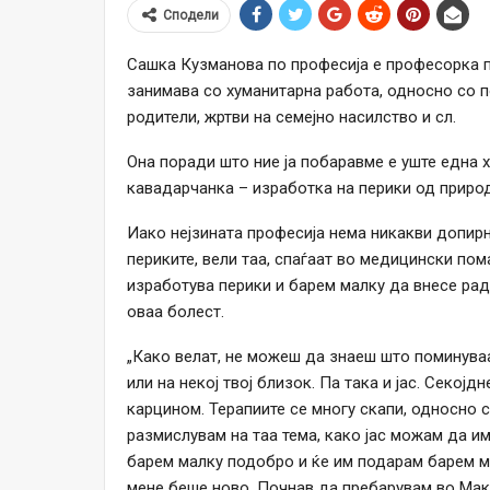
Сподели
Сашка Кузманова по професија е професорка по
занимава со хуманитарна работа, односно со п
родители, жртви на семејно насилство и сл.
Она поради што ние ја побаравме е уште една 
кавадарчанка – изработка на перики од приро
Иако нејзината професија нема никакви допирн
периките, вели таа, спаѓаат во медицински пом
изработува перики и барем малку да внесе рад
оваа болест.
„Како велат, не можеш да знаеш што поминуваа
или на некој твој близок. Па така и јас. Секој
карцином. Терапиите се многу скапи, односно с
размислувам на таа тема, како јас можам да и
барем малку подобро и ќе им подарам барем ма
мене беше ново. Почнав да пребарувам во Мак