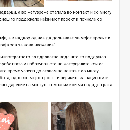
адарци, а во меѓувреме стапила во контакт и со многу
днаш го поддржале нејзиниот проект и почнале со
ија, а и надвор од неа да дознаваат за мојот проект и
рај коса за нова насмевка“.
министерството за здравство каде што го поддржаа
изработката и набавувањето на материјалите кои се
олго време успеав да стапам во контакт со многу
бота, односно мојот проект и периките за пациентите
благодарение на многуте компании кои ми подадоа рака