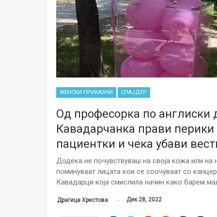
ЖЕНСКИ ПРИКАЗНИ
СЛАЈДЕР
Од професорка по англиски д
Кавадарчанка прави перики 
пациентки и чека убави вест
Додека не почувствуваш на своја кожа или на 
поминуваат лицата кои се соочуваат со канце
Кавадарци која смислила начин како барем ма
Дек 28, 2022
Драгица Христова