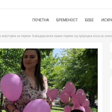
ПОЧЕТНА
БРЕМЕНОСТ
БЕБЕ
ИСХР
 мајсторка за перики: Кавадарчанка прави перики од природна коса за онко