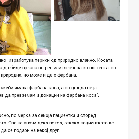
ачно изработува перики од природно влакно. Косата
а да биде врзана во реп или сплетена во плетенка, со
 природна, но може и да е фарбана.
ожеби имала фарбана коса, а со цел да не ја
ав да превземам и донации на фарбана коса“,
осно, по мерка за секоја пациентка и според
та. Ова не значи дека потоа, откако пациентката ќе
да се подари на некој друг.