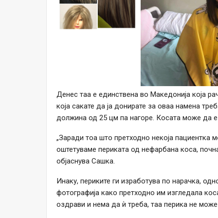
Денес таа е единствена во Македонија која р
која сакате да ја донирате за оваа намена треб
должина од 25 цм па нагоре. Косата може да е
„Заради тоа што претходно некоја пациентка м
оштетуваме периката од нефарбана коса, почн
објаснува Сашка.
Инаку, периките ги изработува по нарачка, одн
фотографија како претходно им изгледала коса
оздрави и нема да ѝ треба, таа перика не може 