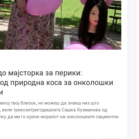
НОВОСТИ
Финците вложија милион евра во
кал, за посилен имунитет на децата
Мајка и Дете
Јул 24, 2026
Малолетниците ќе бидат офлајн
до 15-тата година: Франција
воведе…
Јул 23, 2026
о мајсторка за перики:
од природна коса за онколошки
Нов тест од крвта би можел да го
открие ризикот од Алцхајмер
и
многу…
Јул 22, 2026
некој твој близок, не можеш да знаеш низ што
р, вели триесеитригодишната Сашка Кузманова од
Австралијка роди четири
лку да им го крене моралот на онколошките пациентки
идентични ќерки: Чудо што се
случува еднаш на…
Јул 21, 2026