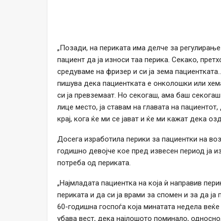
„Позади, на периката има делче за регулирање 
пациент да ја износи таа перика. Секако, претх
средуваме на фризер и си ја зема пациентката
пишува дека пациентката е онколошки или хе
си ја превземаат. Но секогаш, ама баш секогаш
лице место, ја ставам на главата на пациентот
крај, кога ќе ми се јават и ќе ми кажат дека о
Досега изработила перики за пациентки на воз
годишно девојче кое пред извесен период ја и
потреба од периката.
„Најмладата пациентка на која ѝ направив перик
периката и да си ја врами за спомен и за да ја
60-годишна госпоѓа која минатата недела веќе
убава вест, дека најлошото поминало, односно