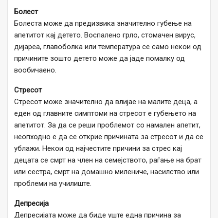
Болест
Болеста може да предизвика значително губење на
апетитот кај детето. Воспалено грло, стомачен вирус,
дијареа, главоболка или температура се само некои од
причините зошто детето може да јаде помалку од
вообичаено.
Стресот
Стресот може значително да влијае на малите деца, а
еден од главните симптоми на стресот е губењето на
апетитот. За да се реши проблемот со намален апетит,
неопходно е да се открие причината за стресот и да се
ублажи. Некои од најчестите причини за стрес кај
децата се смрт на член на семејството, раѓање на брат
или сестра, смрт на домашно милениче, насилство или
проблеми на училиште.
Депресија
Депресијата може да биде уште една причина за