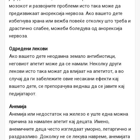
мозокот и развојните проблеми исто така може да
предизвикаат анорексија нервоза. Ако вашето дете
избегнува храна или вежба повеќе отколку што треба и
драстично слабее, можеби боледува од анорексија
нервоза.
Одредени лекови
Ако вашето дете неодамна земало антибиотици,
неговиот апетит може да се намали. Неколку други
лекови исто така можат да влијаат на апетитот, а во
случај да ги забележите овие несакани ефекти кај
вашето дете, се препорачува веднаш да се јавите кај
педијатарот.
Анемија
Анемија или недостаток на железо е уште една можна
причина за намален апетит кај децата. Имено,
анемичните деца често изгледаат уморно, летаргично и
раздразливо. Доколку не се лекува навреме, анемијата