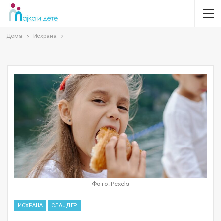
Дома
Исхрана
Фото: Pexels
ИСХРАНА
СЛАЈДЕР