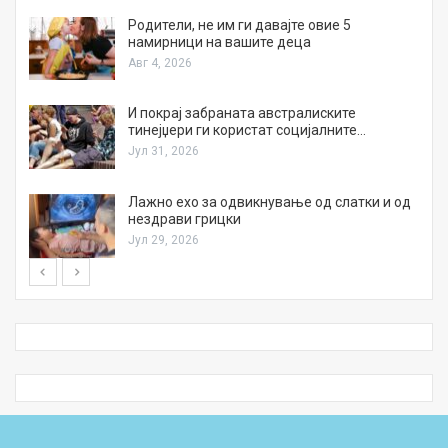
а
Родители, не им ги давајте овие 5
намирници на вашите деца
Авг 4, 2026
И покрај забраната австралиските
тинејџери ги користат социјалните…
Јул 31, 2026
Лажно ехо за одвикнување од слатки и од
нездрави грицки
Јул 29, 2026