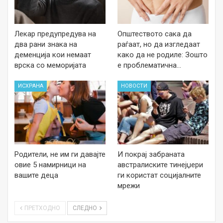
Лекар предупредува на
Општеството сака да
два рани знака на
раѓаат, но да изгледаат
деменција кои немаат
како да не родиле: Зошто
врска со меморијата
е проблематична…
ИСХРАНА
НОВОСТИ
Родители, не им ги давајте
И покрај забраната
овие 5 намирници на
австралиските тинејџери
вашите деца
ги користат социјалните
мрежи
ПРЕТХОДНО
СЛЕДНО