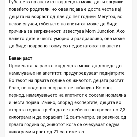
Губењето на апетитот кај децата може да ги загрижи
повеќето родители, но оваа појава е доста честа кај
децата на возраст од две до пет години. Меѓутоа, во
некои случаи, губењето на апетитот може да биде
причина за загриженост, известува Mom Junction. Ако
вашето дете е често уморно и раздразливо, ова може
да биде поврзано токму со недостатокот на апетит.
Бавен раст
Промената на растот кај децата може да доведе до
намалување на апетитот, предупредуваат педијатрите.
Во текот на првата година од животот, децата растат
брзо, но подоцна овој раст се забавува. Во овој
период, намалувањето на апетитот е сосема нормална
и честа појава. Имено, според експертите, децата во
втората година треба да се здебелат во просек по 2,3
килограми и да пораснат 12 сантиметри, за разлика од
првата година од животот кога се очекуваат седум
килограми и раст од 21 сантиметар.