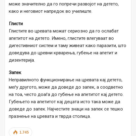
може значително да го попречи развојот на детето,
како и неговиот напредок во училиште.
Глисти
Глистите во цревата можат сериозно да го ослабат
апетитот на детето. Имено, глистите влегуваат во
дигестивниот систем и таму живеат како паразити, што
доведува до цревни крварења, губење на апетит и
дизентерија.
Запек
Неправилното функционирање на цревата кај детето,
меѓу другото, може да доведе до запек, а соодветно
на тоа, често доаѓа до губење на апетитот кај детето.
Губењето на апетитот кај децата исто така може да
доведе до запек. Најчестите знаци на запек се тешко
празнење на цревата и тврда столица.
1.745