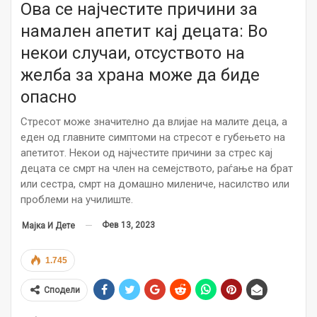
Ова се најчестите причини за
намален апетит кај децата: Во
некои случаи, отсуството на
желба за храна може да биде
опасно
Стресот може значително да влијае на малите деца, а
еден од главните симптоми на стресот е губењето на
апетитот. Некои од најчестите причини за стрес кај
децата се смрт на член на семејството, раѓање на брат
или сестра, смрт на домашно милениче, насилство или
проблеми на училиште.
Фев 13, 2023
Мајка И Дете
1.745
Сподели