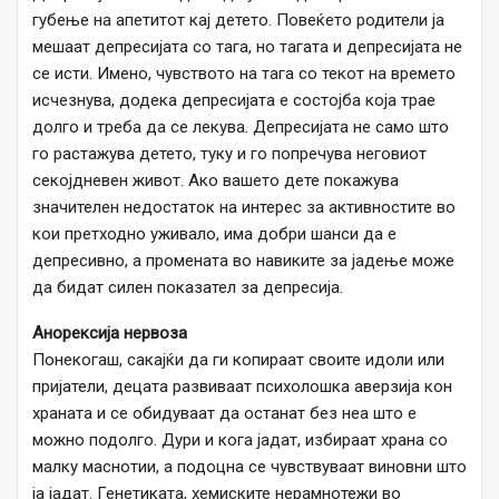
губење на апетитот кај детето. Повеќето родители ја
мешаат депресијата со тага, но тагата и депресијата не
се исти. Имено, чувството на тага со текот на времето
исчезнува, додека депресијата е состојба која трае
долго и треба да се лекува. Депресијата не само што
го растажува детето, туку и го попречува неговиот
секојдневен живот. Ако вашето дете покажува
значителен недостаток на интерес за активностите во
кои претходно уживало, има добри шанси да е
депресивно, а промената во навиките за јадење може
да бидат силен показател за депресија.
Анорексија
нервоза
Понекогаш, сакајќи да ги копираат своите идоли или
пријатели, децата развиваат психолошка аверзија кон
храната и се обидуваат да останат без неа што е
можно подолго. Дури и кога јадат, избираат храна со
малку маснотии, а подоцна се чувствуваат виновни што
ја јадат. Генетиката, хемиските нерамнотежи во