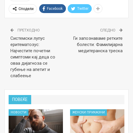
Facebook
Twitter
Сподели
ПРЕТХОДНО
СЛЕДНО
Системски лупус
Ги запознаваме ретките
еритематозус:
болести: Фамилијарна
Најчестите почетни
медитеранска треска
симптоми кај деца со
оваа дијагноза се
губење на апетит и
слабеење
ПОВЕЌЕ
НОВОСТИ
ЖЕНСКИ ПРИКАЗНИ