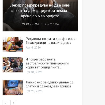
Лекар предупредува на два рани
26
знака на деменција кои немаат
благода
врска со меморијата
Мајка и Дете
М
Авг 7, 2026
Родители, не им ги давајте овие
5 намирници на вашите деца
Авг 4, 2026
И покрај забраната
австралиските тинејџери ги
користат социјалните…
Јул 31, 2026
Лажно ехо за одвикнување од
слатки и од нездрави грицки
Јул 29, 2026