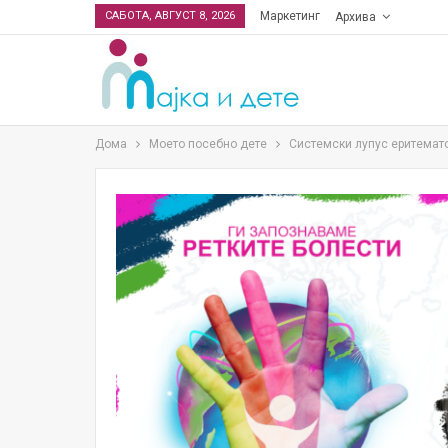
САБОТА, АВГУСТ 8, 2026
Маркетинг
Архива
Дома
Моето посебно дете
Системски лупус еритемато