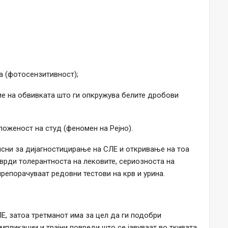
а (фотосензитивност);
ие на обвивката што ги опкружува белите дробови
изложеност на студ (феномен на Рејно).
сни за дијагностицирање на СЛЕ и откривање на тоа
тврди толерантноста на лековите, сериозноста на
препорачуваат редовни тестови на крв и урина.
Е, затоа третманот има за цел да ги подобри
мпликации и трајни повреди што се јавуваат во ткивата