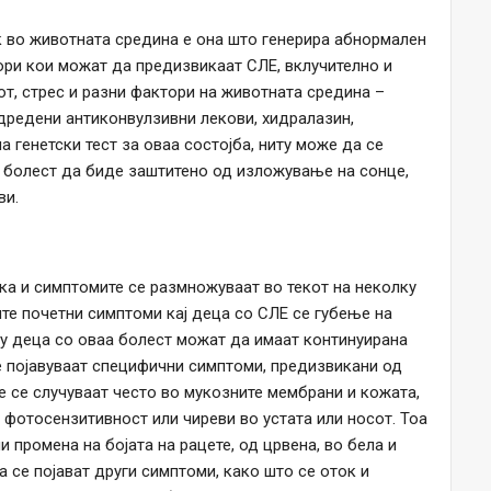
к во животната средина е она што генерира абнормален
ори кои можат да предизвикаат СЛЕ, вклучително и
т, стрес и разни фактори на животната средина –
дредени антиконвулзивни лекови, хидралазин,
 генетски тест за оваа состојба, ниту може да се
аа болест да биде заштитено од изложување на сонце,
ви.
ка и симптомите се размножуваат во текот на неколку
тите почетни симптоми кај деца со СЛЕ се губење на
гу деца со оваа болест можат да имаат континуирана
се појавуваат специфични симптоми, предизвикани од
е се случуваат често во мукозните мембрани и кожата,
 фотосензитивност или чиреви во устата или носот. Тоа
 промена на бојата на рацете, од црвена, во бела и
а се појават други симптоми, како што се оток и