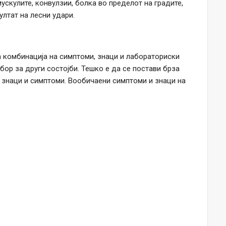
мускулите, конвулзии, болка во пределот на градите,
ултат на лесни удари.
а комбинација на симптоми, знаци и лабораториски
збор за други состојби. Тешко е да се постави брза
е знаци и симптоми. Вообичаeни симптоми и знаци на