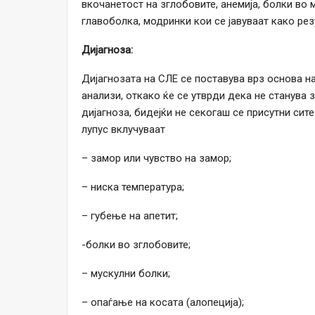
вкочанетост на зглобовите, анемија, болки во 
главоболка, модринки кои се јавуваат како рез
Дијагноза:
Дијагнозата на СЛЕ се поставува врз основа н
анализи, откако ќе се утврди дека не станува 
дијагноза, бидејќи не секогаш се присутни сит
лупус вклучуваат
– замор или чувство на замор;
– ниска температура;
– губење на апетит;
-болки во зглобовите;
– мускулни болки;
– опаѓање на косата (алопеција);