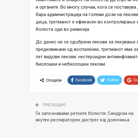
и органите. Во многу случаи, кога се поставува 
бара администрација на големи дози на лекови
деца, третманот е ефикасен во контролирање н
болеста оди во ремисија.
До денес не се одобрени лекови за лекување н
предизвикани од воспаление, третманот има за
пет видови лекови: нестероидни антиинфламат
биолошки и небиолошки лекови.
Facebook
Twitter
Go
Сподели
ПРЕТХОДНО
Ги запознаваме ретките болести: Синдром на
акутен респираторен дистрес кај доенчиња