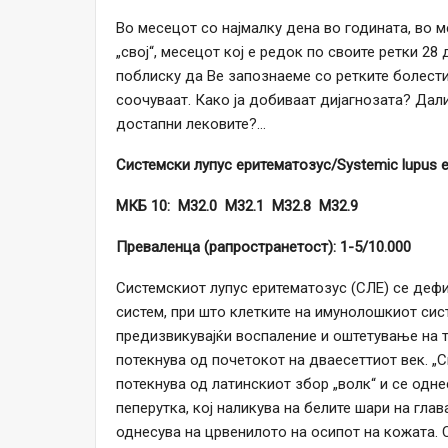
Во месецот со најмалку дена во годината, во м
„свој“, месецот кој е редок по своите ретки 28
поблиску да Ве запознаеме со ретките болести
соочуваат. Како ја добиваат дијагнозата? Дал
достапни лековите?…
Системски лупус еритематозус/
Systemic lupus 
МКБ 10: M32.0 M32.1 M32.8 M32.9
Преваленца (рапространетост): 1-5/10.000
Системскиот лупус еритематозус (СЛЕ) се де
систем, при што клетките на имунолошкиот сист
предизвикувајќи воспаление и оштетување на т
потекнува од почетокот на дваесеттиот век. „С
потекнува од латинскиот збор „волк“ и се одн
пеперутка, кој наликува на белите шари на глав
однесува на црвенилото на осипот на кожата. 