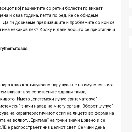
есецот кој пациентите со ретки болести го викаат
 дена и оваа година, петта по ред, ќе се обидеме
. Да ги дознаеме предизвиците и проблемите со кои се
и има некаков лек? Колку и дали воошто се пристапни и
erythematosus
финира како континуирано нарушување на имунолошкиот
ем влијаат врз сопствените здрави ткива,
кивото. Името „системски лупус еритематозус“
истемски“ значи напад на многу органи. Зборот „лупус“
есува на карактеристичниот осип на лицето во форма на
ата на волкот. „Еритема“ на грчки значи црвено и се
СЛЕ е распространет низ целиот свет. Се чини дека