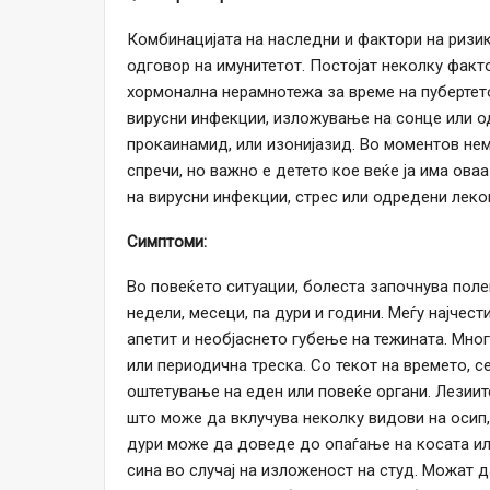
Комбинацијата на наследни и фактори на ризи
одговор на имунитетот. Постојат неколку факт
хормонална нерамнотежа за време на пубертето
вирусни инфекции, изложување на сонце или о
прокаинамид, или изонијазид. Во моментов нема
спречи, но важно е детето кое веќе ја има ов
на вирусни инфекции, стрес или одредени леко
Симптоми:
Во повеќето ситуации, болеста започнува поле
недели, месеци, па дури и години. Меѓу најчес
апетит и необјаснето губење на тежината. Мно
или периодична треска. Со текот на времето, 
оштетување на еден или повеќе органи. Лезиит
што може да вклучува неколку видови на осип,
дури може да доведе до опаѓање на косата или
сина во случај на изложеност на студ. Можат д