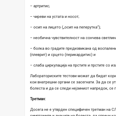
– артритис;
– чиреви на устата и носот;
– осип на лицето („осип на пеперутка“);
– необична чувствителност на сончева светлин
– болка во градите предизвикана од воспален
(плеврит) и срцето (перикардитис) и
– слаба циркулација на прстите и прстите со 
Лабораториските тестови можат да бидат кори
кои внатрешни органи се засегнати. За да се у
болеста и да се следи нејзиниот напредок, се 
Третман:
Досега не е утврден специфичен третман на СЛ
симптомите и знаците на болеста, да спречи ко