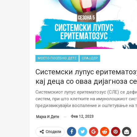
МОЕТО ПОСЕБНО ДЕТЕ
СЛАЈДЕР
Системски лупус еритематоз
кај деца со оваа дијагноза 
Системскиот лупус еритематозус (СЛЕ) се де
систем, при што клетките на имунолошкиот сист
предизвикувајќи воспаление и оштетување на 
Фев 12, 2023
Мајка И Дете
Сподели