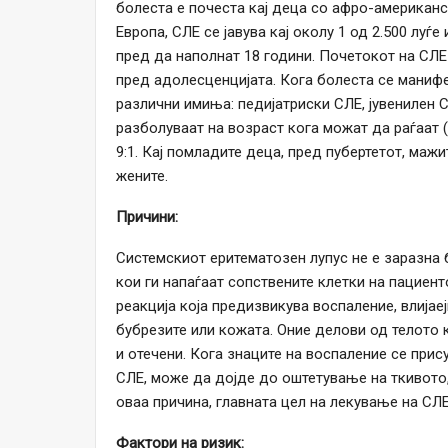
болеста е почеста кај деца со афро-американс
Европа, СЛЕ се јавува кај околу 1 од 2.500 луѓ
пред да наполнат 18 години. Почетокот на СЛЕ
пред адолесценцијата. Кога болеста се манифе
различни имиња: педијатриски СЛЕ, јувенилен С
разболуваат на возраст кога можат да раѓаат (
9:1. Кај помладите деца, пред пубертетот, мажи
жените.
Причини:
Системскиот еритематозен лупус не е заразна
кои ги напаѓаат сопствените клетки на пациент
реакција која предизвикува воспаление, влијае
бубрезите или кожата. Оние делови од телото к
и отечени. Кога знаците на воспаление се прис
СЛЕ, може да дојде до оштетување на ткивото,
оваа причина, главната цел на лекување на СЛ
Фактори на ризик: