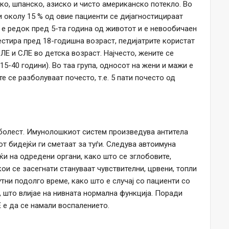
ко, шпанско, азиско и чисто американско потекло. Во
е и околу 15 % од овие пациенти се дијагностицираат
 е редок пред 5-та година од животот и е невообичаен
стира пред 18-годишна возраст, педијатрите користат
ЛЕ и СЛЕ во детска возраст. Најчесто, жените се
15-40 години). Во таа група, односот на жени и мажи е
те се разболуваат почесто, т.е. 5 пати почесто од
 болест. Имунолошкиот систем произведува антитела
от бидејќи ги сметаат за туѓи. Следува автоимуна
јќи на одредени органи, како што се зглобовите,
ои се засегнати стануваат чувствителни, црвени, топли
утни подолго време, како што е случај со пациенти со
 што влијае на нивната нормална функција. Поради
Е е да се намали воспалението.