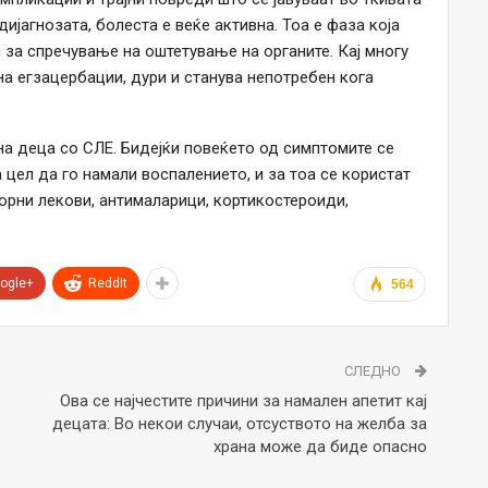
дијагнозата, болеста е веќе активна. Тоа е фаза која
 за спречување на оштетување на органите. Кај многу
а егзацербации, дури и станува непотребен кога
а деца со СЛЕ. Бидејќи повеќето од симптомите се
 цел да го намали воспалението, и за тоа се користат
орни лекови, антималарици, кортикостероиди,
ogle+
ReddIt
564
СЛЕДНО
Ова се најчестите причини за намален апетит кај
децата: Во некои случаи, отсуството на желба за
храна може да биде опасно