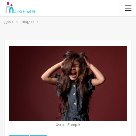
Дома
Слајдер
Фото: Freepik