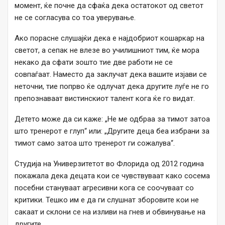
момент, ќе почне да сфаќа дека остатокот од светот
не се согласува со тоа уверување.
Ако порасне слушајќи дека е најдобриот кошаркар на
светот, а сепак не влезе во училишниот тим, ќе мора
некако да сфати зошто тие две работи не се
совпаѓаат. Наместо да заклучат дека вашите изјави се
неточни, тие попрво ќе одлучат дека другите луѓе не го
препознаваат вистинскиот талент кога ќе го видат.
Детето може да си каже: „Не ме одбраа за тимот затоа
што тренерот е глуп“ или: „Другите деца беа избрани за
тимот само затоа што тренерот ги сожалува“.
Студија на Универзитетот во Флорида од 2012 година
покажала дека децата кои се чувствуваат како сосема
посебни стануваат агресивни кога се соочуваат со
критики. Тешко им е да ги слушнат зборовите кои не
сакаат и склони се на изливи на гнев и обвинување на
другите.