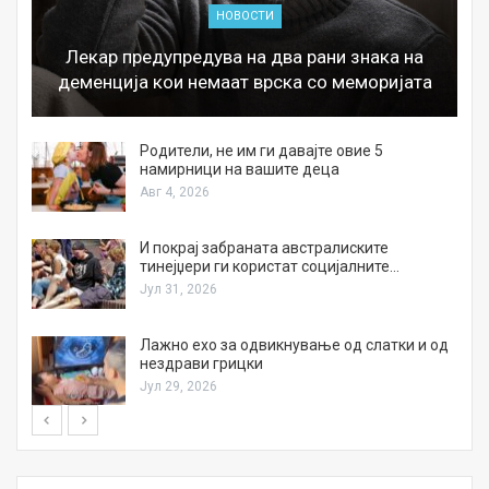
НОВОСТИ
Лекар предупредува на два рани знака на
деменција кои немаат врска со меморијата
а
Родители, не им ги давајте овие 5
намирници на вашите деца
Авг 4, 2026
И покрај забраната австралиските
тинејџери ги користат социјалните…
Јул 31, 2026
Лажно ехо за одвикнување од слатки и од
нездрави грицки
Јул 29, 2026