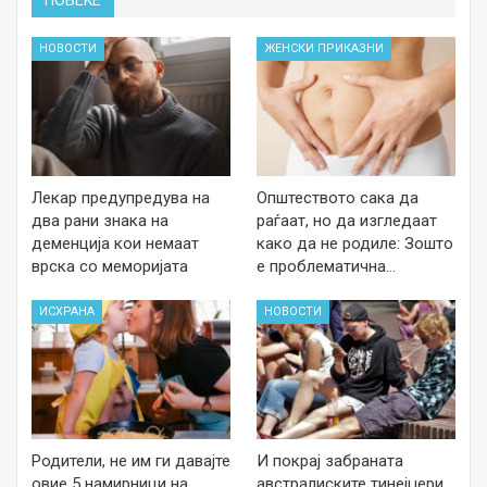
ПОВЕЌЕ
НОВОСТИ
ЖЕНСКИ ПРИКАЗНИ
Лекар предупредува на
Општеството сака да
два рани знака на
раѓаат, но да изгледаат
деменција кои немаат
како да не родиле: Зошто
врска со меморијата
е проблематична…
ИСХРАНА
НОВОСТИ
Родители, не им ги давајте
И покрај забраната
овие 5 намирници на
австралиските тинејџери