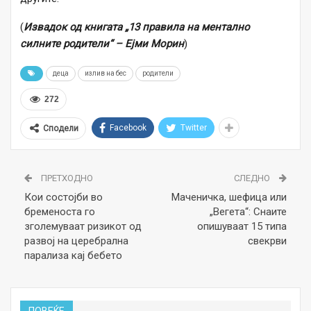
(
Извадок од книгата „13 правила на ментално
силните родители“ – Ејми Морин
)
деца
излив на бес
родители
272
Facebook
Twitter
Сподели
ПРЕТХОДНО
СЛЕДНО
Кои состојби во
Маченичка, шефица или
бременоста го
„Вегета“: Снаите
зголемуваат ризикот од
опишуваат 15 типа
развој на церебрална
свекрви
парализа кај бебето