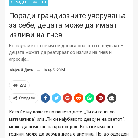
СЛАЈДЕР
СОВЕТИ
Поради грандиозните уверувања
за себе, децата може да имаат
изливи на гнев
Во случаи кога не им се допаѓа она што го слушаат –
децата можат да реагираат со изливи на гнев и
агресија…
Мар 5, 2024
Мајка И Дете
272
Сподели
Кога ќе му кажете на вашето дете: „Ти си гениј за
математика“ или „Ти си најубавото девојче на светот“,
може да помогне на краток рок. Кога ќе има пет
години, може да верува дека е вистина. Но, во одреден