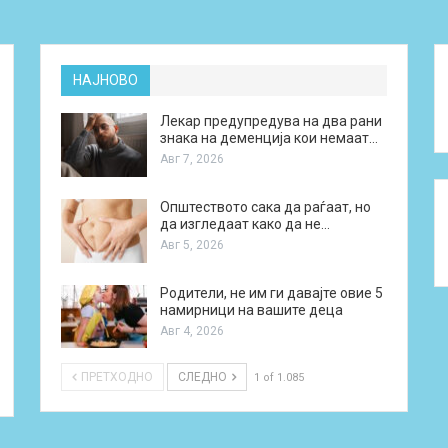
НАЈНОВО
Лекар предупредува на два рани
знака на деменција кои немаат…
Авг 7, 2026
Општеството сака да раѓаат, но
да изгледаат како да не…
Авг 5, 2026
Родители, не им ги давајте овие 5
намирници на вашите деца
Авг 4, 2026
ПРЕТХОДНО
СЛЕДНО
1 of 1.085