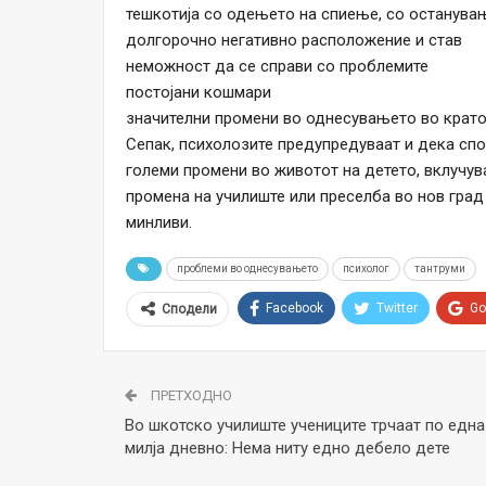
тешкотија со одењето на спиење, со останува
долгорочно негативно расположение и став
неможност да се справи со проблемите
постојани кошмари
значителни промени во однесувањето во крато
Сепак, психолозите предупредуваат и дека сп
големи промени во животот на детето, вклучува
промена на училиште или преселба во нов град 
минливи.
проблеми во однесувањето
психолог
тантруми
Facebook
Twitter
Go
Сподели
ПРЕТХОДНО
Во шкотско училиште учениците трчаат по една
милја дневно: Нема ниту едно дебело дете