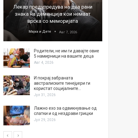
Лекар предупредува на два рани
26
знака на деменција кои немаат
благода
врска со меморијата
Мајка и Дете
М
Авг 7, 2026
Родители, не им ги давајте овие
5 намирници на вашите деца
Авг 4, 2026
И покрај забраната
австралиските тинејџери ги
користат социјалните…
Јул 31, 2026
Лажно ехо за одвикнување од
слатки и од нездрави грицки
Јул 29, 2026