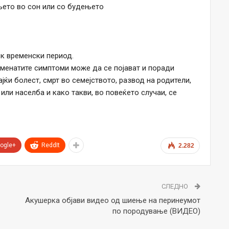
њето во сон или со будењето
к временски период.
оменатите симптоми може да се појават и поради
јќи болест, смрт во семејството, развод на родители,
или населба и како такви, во повеќето случаи, се
ogle+
ReddIt
2.282
СЛЕДНО
Акушерка објави видео од шиење на перинеумот
по породување (ВИДЕО)