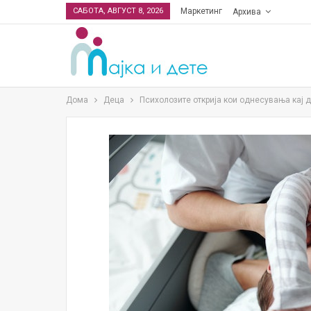
САБОТА, АВГУСТ 8, 2026
Маркетинг
Архива
Дома
Деца
Психолозите открија кои однесувања кај д