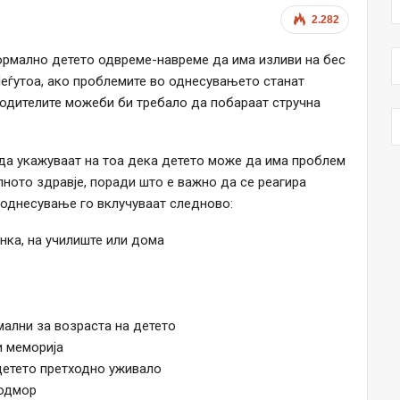
2.282
нормално детето одвреме-навреме да има изливи на бес
Меѓутоа, ако проблемите во однесувањето станат
 родителите можеби би требало да побараат стручна
да укажуваат на тоа дека детето може да има проблем
ното здравје, поради што е важно да се реагира
а однесување го вклучуваат следново:
нка, на училиште или дома
мални за возраста на детето
и меморија
детето претходно уживало
 одмор