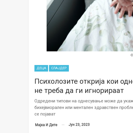
Ф
ДЕЦА
СЛАЈДЕР
Психолозите открија кои од
не треба да ги игнорираат
Одредени типови на однесување може да укаж
бихејвиорален или ментален здравствен пробле
се појават
Јун 23, 2023
Мајка И Дете