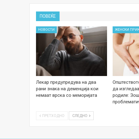
ПОВЕЌЕ
НОВОСТИ
ЖЕНСКИ ПРИ
Лекар предупредува на два
Општеството
рани знака на деменција кои
да изгледаа
немаат врска со меморијата
родиле: Зош
проблемати
ПРЕТХОДНО
СЛЕДНО