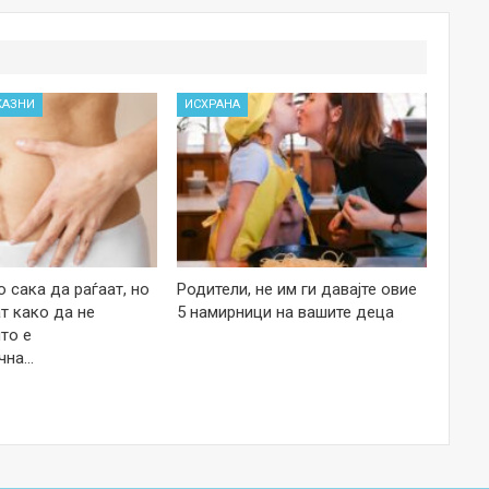
КАЗНИ
ИСХРАНА
 сака да раѓаат, но
Родители, не им ги давајте овие
т како да не
5 намирници на вашите деца
то е
чна…