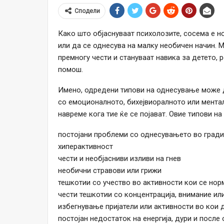
Сподели
Како што објаснуваат психолозите, сосема е 
или да се однесува на малку необичен начин. 
премногу чести и стануваат навика за детето,
помош.
Имено, одредени типови на однесување може 
со емоционалното, бихејвиоралното или ментал
навреме кога тие ќе се појават. Овие типови н
постојани проблеми со однесувањето во гради
хиперактивност
чести и необјасниви изливи на гнев
необични стравови или грижи
тешкотии со учество во активности кои се нор
чести тешкотии со концентрација, внимание ил
избегнување пријатели или активности во кои 
постојан недостаток на енергија, дури и после