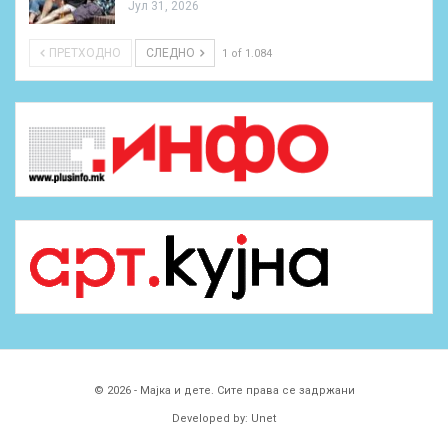
Јул 31, 2026
ПРЕТХОДНО
СЛЕДНО
1 of 1.084
© 2026 - Мајка и дете. Сите права се задржани
Developed by:
Unet