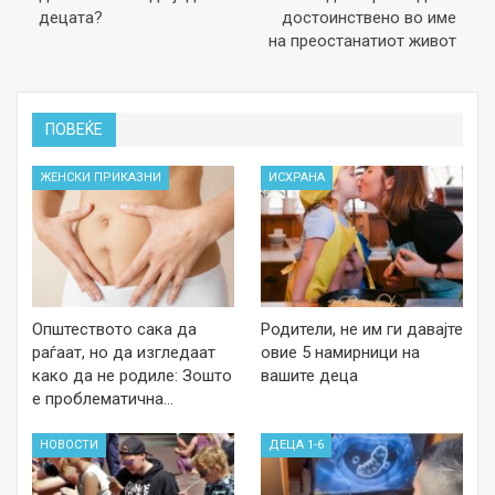
децата?
достоинствено во име
на преостанатиот живот
ПОВЕЌЕ
ЖЕНСКИ ПРИКАЗНИ
ИСХРАНА
Општеството сака да
Родители, не им ги давајте
раѓаат, но да изгледаат
овие 5 намирници на
како да не родиле: Зошто
вашите деца
е проблематична…
НОВОСТИ
ДЕЦА 1-6