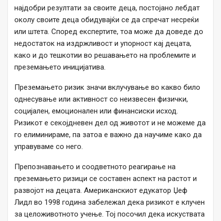
најдобри резултати за своите деца, постојано лебдат
околу своите деца обидувајќи се да спречат несреќи
или штета. Според експертите, тоа може да доведе до
недостаток на издржливост и упорност кај децата,
како и до тешкотии во решавањето на проблемите и
преземањето иницијатива.
Преземањето ризик значи вклучување во какво било
однесување или активност со неизвесен физички,
социјален, емоционален или финансиски исход.
Ризикот е секојдневен дел од животот и не можеме да
го елиминираме, па затоа е важно да научиме како да
управуваме со него.
Препознавањето и соодветното реагирање на
преземањето ризици се составен аспект на растот и
развојот на децата. Американскиот едукатор Џеф
Лидл во 1998 година забележал дека ризикот е клучен
за целоживотното учење. Тој посочил дека искуствата