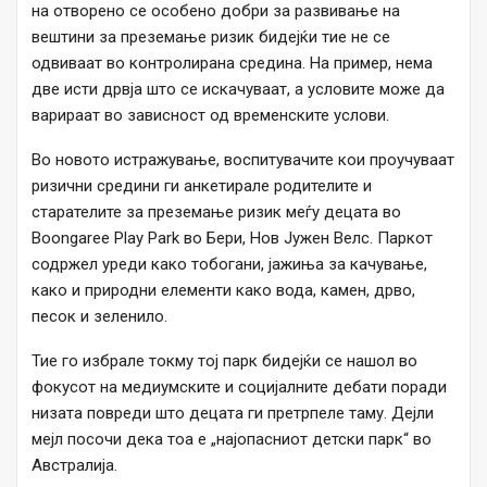
на отворено се особено добри за развивање на
вештини за преземање ризик бидејќи тие не се
одвиваат во контролирана средина. На пример, нема
две исти дрвја што се искачуваат, а условите може да
варираат во зависност од временските услови.
Во новото истражување, воспитувачите кои проучуваат
ризични средини ги анкетирале родителите и
старателите за преземање ризик меѓу децата во
Boongaree Play Park во Бери, Нов Јужен Велс. Паркот
содржел уреди како тобогани, јажиња за качување,
како и природни елементи како вода, камен, дрво,
песок и зеленило.
Тие го избрале токму тој парк бидејќи се нашол во
фокусот на медиумските и социјалните дебати поради
низата повреди што децата ги претрпеле таму. Дејли
мејл посочи дека тоа е „најопасниот детски парк“ во
Австралија.