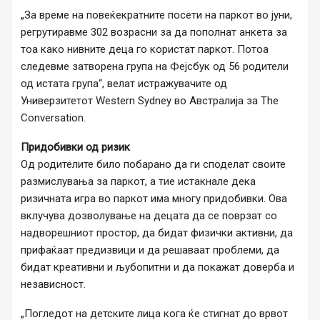
„За време на повеќекратните посети на паркот во јуни,
регрутиравме 302 возрасни за да пополнат анкета за
тоа како нивните деца го користат паркот. Потоа
следевме затворена група на Фејсбук од 56 родители
од истата група“, велат истражувачите од
Универзитетот Western Sydney во Австралија за The
Conversation.
Придобивки од ризик
Од родителите било побарано да ги споделат своите
размислувања за паркот, а тие истакнале дека
ризичната игра во паркот има многу придобивки. Ова
вклучува дозволување на децата да се поврзат со
надворешниот простор, да бидат физички активни, да
прифаќаат предизвици и да решаваат проблеми, да
бидат креативни и љубопитни и да покажат доверба и
независност.
„Погледот на детските лица кога ќе стигнат до врвот