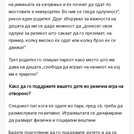
на јажињата за качување и ќе почнат да одат по
мостовите е неверојатен. Во нив се гледа одлучност”,
рекол еден родител. Друг зборувал за важноста на
децата да им се даде можност да „донесат свои
одлуки за ризикот што сакаат да го преземат, на
пример, колку високо ќе одат или колку брзо ќе се
движат“.
Трет родител го опишал паркот како место што им
дава на децата „слобода да играат на начинот на кој
им е пријатно“.
Како да го поддржите вашето дете во ризична игра на
отворено?
Следниот пат кога ќе одите во парк, пред сѐ, треба да
размислувате позитивно. Игралиштата се дизајнирани
да развијат физички и социјални вештини.
Бидете подготвени да го поддржите детето и да се