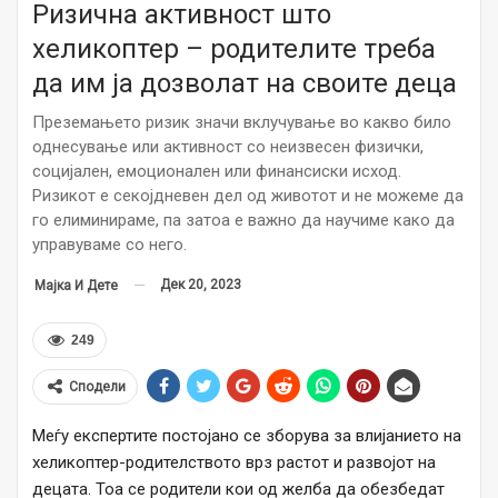
Ризична активност што
хеликоптер – родителите треба
да им ја дозволат на своите деца
Преземањето ризик значи вклучување во какво било
однесување или активност со неизвесен физички,
социјален, емоционален или финансиски исход.
Ризикот е секојдневен дел од животот и не можеме да
го елиминираме, па затоа е важно да научиме како да
управуваме со него.
Дек 20, 2023
Мајка И Дете
249
Сподели
Меѓу експертите постојано се зборува за влијанието на
хеликоптер-родителството врз растот и развојот на
децата. Тоа се родители кои од желба да обезбедат