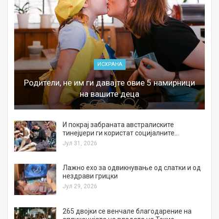
ИСХРАНА
Родители, не им ги давајте овие 5 намирници
на вашите деца
И покрај забраната австралиските
тинејџери ги користат социјалните…
Јул 31, 2026
Лажно ехо за одвикнување од слатки и од
нездрави грицки
Јул 29, 2026
а
265 двојки се венчале благодарение на