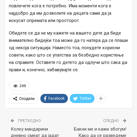
повлечете кога е потребно. Има моменти кога е
најдобро да им дозволите на децата сами да ја
искусат опремата или просторот.
Обидете се да не му кажете на вашето дете да биде
внимателно бидејќи тоа може да го натера да се плаши
од некоја ситуација. Наместо тоа, понудете корисни
совети, како што се упатства за безбедно користење
на справите. Оставете го детето да одлучи што сака да
прави и, конечно, забавувајте се.
249
Facebook
Twitter
Сподели
ПРЕТХОДНО
СЛЕДНО
Колку мандарини
Бакни ме и кажи збогум!
дневно смеат да јадат
Како да се разведеме