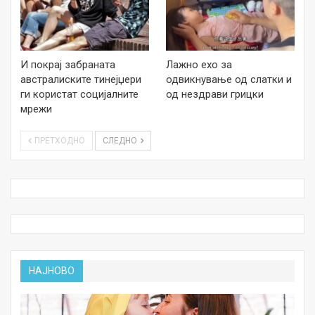
И покрај забраната
Лажно ехо за
австралиските тинејџери
одвикнување од слатки и
ги користат социјалните
од нездрави грицки
мрежи
ПРЕТХОДНО
СЛЕДНО
НАЈНОВО