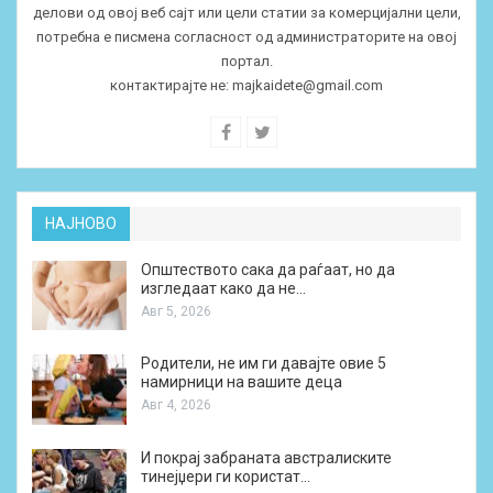
делови од овој веб сајт или цели статии за комерцијални цели,
потребна е писмена согласност од администраторите на овој
портал.
контактирајте не:
majkaidete@gmail.com
НАЈНОВО
Општеството сака да раѓаат, но да
изгледаат како да не…
Авг 5, 2026
Родители, не им ги давајте овие 5
намирници на вашите деца
Авг 4, 2026
И покрај забраната австралиските
тинејџери ги користат…