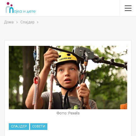
Дома
Слајдер
Фото: Pexels
СЛАЈДЕР
СОВЕТИ