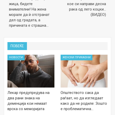
жица, бидете
кое си направи десна
внимателни! На жена
рака од лего коцки…
морале да ѝ отстранат
(ВИДЕО)
дел од градата, а
причината е страшна…
ПОВЕЌЕ
НОВОСТИ
ЖЕНСКИ ПРИКАЗНИ
Лекар предупредува на
Општеството сака да
два рани знака на
раѓаат, но да изгледаат
деменција кои немаат
како да не родиле: Зошто
врска со меморијата
е проблематична…