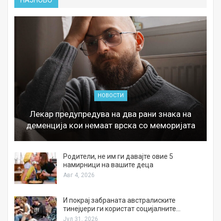
НОВОСТИ
Лекар предупредува на два рани знака на
деменција кои немаат врска со меморијата
а
Родители, не им ги давајте овие 5
намирници на вашите деца
Авг 4, 2026
И покрај забраната австралиските
тинејџери ги користат социјалните…
Јул 31, 2026