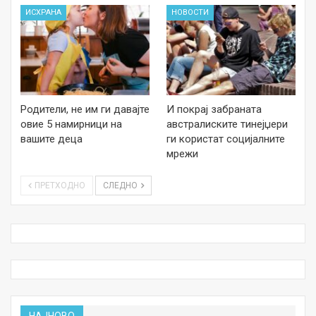
ИСХРАНА
НОВОСТИ
Родители, не им ги давајте
И покрај забраната
овие 5 намирници на
австралиските тинејџери
вашите деца
ги користат социјалните
мрежи
ПРЕТХОДНО
СЛЕДНО
НАЈНОВО