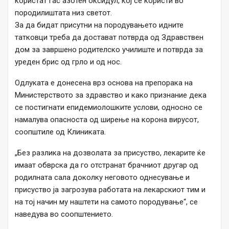
користат гас азотен оксидул, кој се користи во
породилиштата низ светот.
За да бидат присутни на породувањето идните
татковци треба да достават потврда од Здравствен
дом за завршено родителско училиште и потврда за
уреден брис од грло и од нос.
Одлуката е донесена врз основа на препорака на
Министерството за здравство и како признание дека
се постигнати епидемиолошките услови, односно се
намалува опасноста од ширење на корона вирусот,
соопштиле од Клиниката.
„Без разлика на дозволата за присуство, лекарите ќе
имаат обврска да го отстранат брачниот другар од
родилната сала доколку неговото однесување и
присуство ја загрозува работата на лекарскиот тим и
на тој начин му наштети на самото породување“, се
наведува во соопштението.