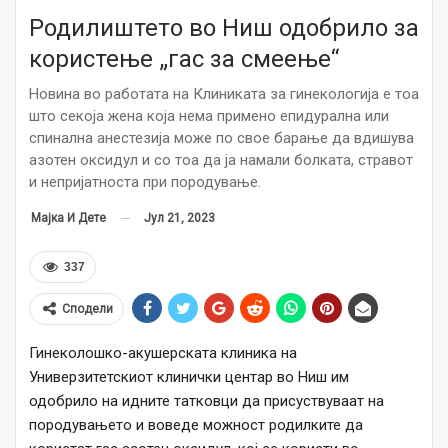
Родилиштето во Ниш одобрило за
користење „гас за смеење“
Новина во работата на Клиниката за гинекологија е тоа
што секоја жена која нема примено епидурална или
спинална анестезија може по свое барање да вдишува
азотен оксидул и со тоа да ја намали болката, стравот
и непријатноста при породување.
Јул 21, 2023
Мајка И Дете
337
Сподели
Гинеколошко-акушерската клиника на
Универзитетскиот клинички центар во Ниш им
одобрило на идните татковци да присуствуваат на
породувањето и воведе можност родилките да