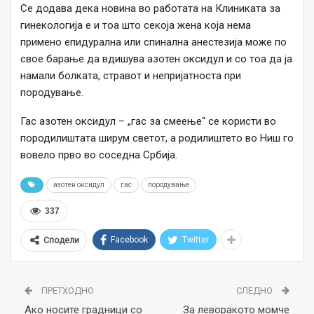
Се додава дека новина во работата на Клиниката за
гинекологија е и тоа што секоја жена која нема
примено епидурална или спинална анестезија може по
свое барање да вдишува азотен оксидул и со тоа да ја
намали болката, стравот и непријатноста при
породување.
Гас азотен оксидул – „гас за смеење“ се користи во
породилиштата ширум светот, а родилиштето во Ниш го
вовело прво во соседна Србија.
азотен оксидул
гас
породување
337
Facebook
Twitter
Сподели
ПРЕТХОДНО
СЛЕДНО
Ако носите градници со
За леворакото момче