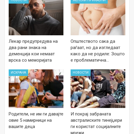
НОВОСТИ
ЖЕНСКИ ПРИКАЗНИ
Лекар предупредува на
Општеството сака да
два рани знака на
раѓаат, но да изгледаат
деменција кои немаат
како да не родиле: Зошто
врска со меморијата
е проблематична…
ИСХРАНА
НОВОСТИ
Родители, не им ги давајте
И покрај забраната
овие 5 намирници на
австралиските тинејџери
вашите деца
ги користат социјалните
мрежи