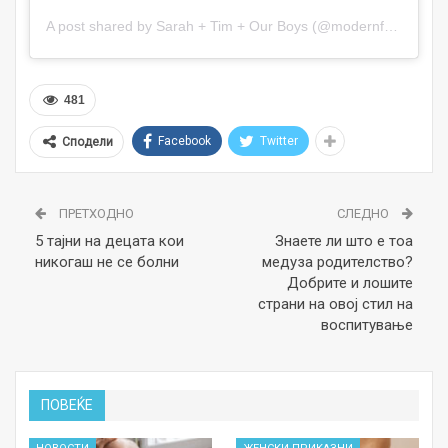
A post shared by Sarah + Tim + Our Boys (@modernfarmhousefamily)
481
Facebook
Twitter
Сподели
ПРЕТХОДНО
СЛЕДНО
5 тајни на децата кои
Знаете ли што е тоа
никогаш не се болни
медуза родителство?
Добрите и лошите
страни на овој стил на
воспитување
ПОВЕЌЕ