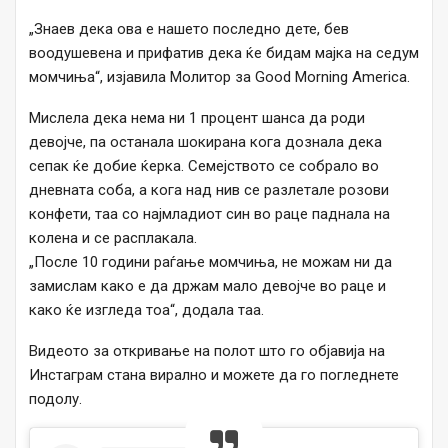
„Знаев дека ова е нашето последно дете, бев
воодушевена и прифатив дека ќе бидам мајка на седум
момчиња“, изјавила Молитор за Good Morning America.
Мислела дека нема ни 1 процент шанса да роди
девојче, па останала шокирана кога дознала дека
сепак ќе добие ќерка. Семејството се собрало во
дневната соба, а кога над нив се разлетале розови
конфети, таа со најмладиот син во раце паднала на
колена и се расплакала.
„После 10 години раѓање момчиња, не можам ни да
замислам како е да држам мало девојче во раце и
како ќе изгледа тоа“, додала таа.
Видеото за откривање на полот што го објавија на
Инстаграм стана вирално и можете да го погледнете
подолу.