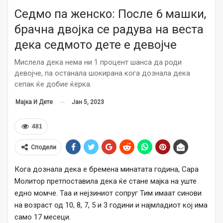
Седмо па женско: После 6 машки,
брачна двојка се радува на веста
дека седмото дете е девојче
Мислела дека нема ни 1 процент шанса да роди
девојче, па останала шокирана кога дознала дека
сепак ќе добие ќерка.
Јан 5, 2023
Мајка И Дете
481
Сподели
Кога дознала дека е бремена минатата година, Сара
Молитор претпоставила дека ќе стане мајка на уште
едно момче. Таа и нејзиниот сопруг Тим имаат синови
на возраст од 10, 8, 7, 5 и 3 години и најмладиот кој има
само 17 месеци.