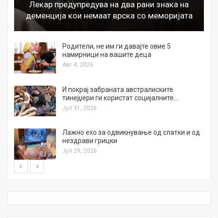
Лекар предупредува на два рани знака на
деменција кои немаат врска со меморијата
а
Родители, не им ги давајте овие 5
намирници на вашите деца
Авг 4, 2026
И покрај забраната австралиските
тинејџери ги користат социјалните…
Јул 31, 2026
Лажно ехо за одвикнување од слатки и од
нездрави грицки
Јул 29, 2026