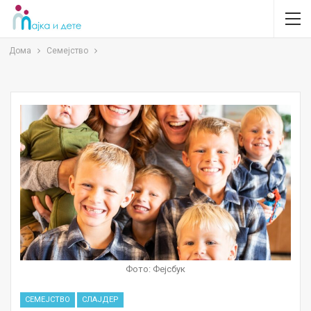
Дома
Семејство
Фото: Фејсбук
СЕМЕЈСТВО
СЛАЈДЕР