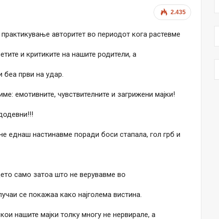
2.435
а практикување авторитет во периодот кога растевме
етите и критиките на нашите родители, а
и беа први на удар.
име: емотивните, чувствителните и загрижени мајки!
додевни!!!
не еднаш настинавме поради боси стапала, гол грб и
цето само затоа што не верувавме во
лучаи се покажаа како најголема вистина.
кои нашите мајки толку многу не нервирале, а