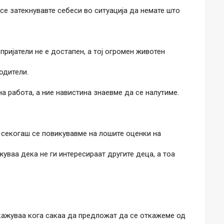
 се затекнувавте себеси во ситуација да немате што
ријатели не е достапен, а тој огромен животен
одители.
а работа, а ние навистина знаевме да се налутиме.
 секогаш се повикувавме на лошите оценки на
жуваа дека не ги интересираат другите деца, а тоа
 кажуваа кога сакаа да предложат да се откажеме од