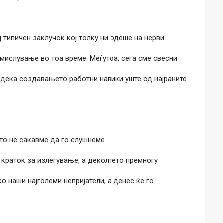
 типичен заклучок кој толку ни одеше на нерви.
змислување во тоа време. Меѓутоа, сега сме свесни
и дека создавањето работни навики уште од најраните
то не сакавме да го слушнеме.
 краток за излегување, а деколтето премногу
о наши најголеми непријатели, а денес ќе го