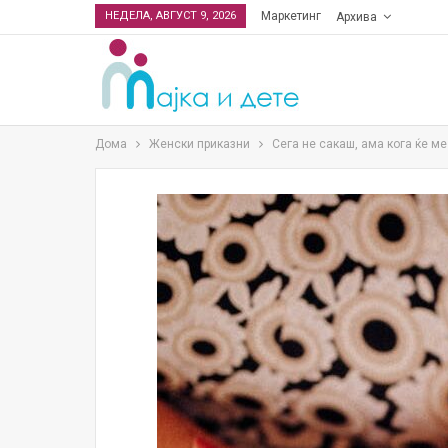
НЕДЕЛА, АВГУСТ 9, 2026
Маркетинг
Архива
Дома
Женски приказни
Сега не сакаш, ама кога ќе ме