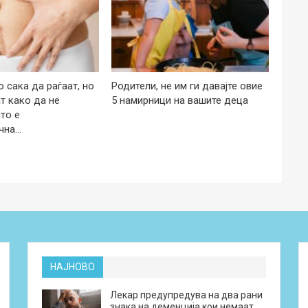
 сака да раѓаат, но
Родители, не им ги давајте овие
т како да не
5 намирници на вашите деца
то е
чна…
НАЈНОВО
Лекар предупредува на два рани
знака на деменција кои немаат…