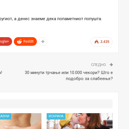
ругиот, а денес знаеме дека попаметниот попушта.
ogle+
ReddIt
2.435
СЛЕДНО
!
30 минути трчање или 10.000 чекори? Што е
подобро за слабеење?
КАЗНИ
ИСХРАНА