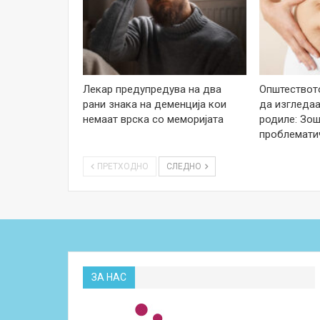
Лекар предупредува на два
Општеството
рани знака на деменција кои
да изгледаа
немаат врска со меморијата
родиле: Зош
проблемати
ПРЕТХОДНО
СЛЕДНО
ЗА НАС