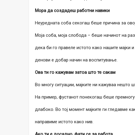
Мора да создадеш работни навики
Неуредната соба секогаш беше причина за овој
Моја соба, моја слобода – беше начинот на ра
дека би го правеле истото како нашите мајки 
денови е добар начин на воспитување.
Ова ти го кажувам затоа што те сакам
Во многу ситуации, мајките ни кажуваа нешто ш
На пример, фустанот понекогаш беше премногу
длабоко. Во тој момент мајките ги гледавме как
направиме истото како нив.
Ако ти е досадно, фати се за работа