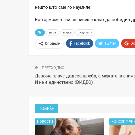
нешто што сме го наумиле.
Во тој момент ни се чинеше како да победил д
деца
мајка
родители
Facebook
Twitter
Go
Сподели
ПРЕТХОДНО
Девојче плаче додека вежба, а мајката ја снима
И не е единствено (ВИДЕО)
ПОВЕЌЕ
НОВОСТИ
ЖЕНСКИ ПРИ