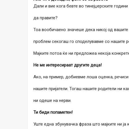
Дали и вие кога бевте во тинејџерските години
да правите?
Тоа вообичаено значеше дека никој од вашите п
проблем секогаш го споделувавме со нашите р
Мајките потоа ќе ни предложеа некоја конкретн
Не ме интересираат другите деца!
Ако, на пример, добиевме лоша оценка, речиси
нашите пријатели. Тогаш нашите родители ни ка
ни одеше на нерви.
Ти биди попаметен!
Уште една збунувачка фраза што мајките ни ја