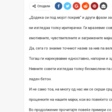
Сподели
„Додека си под мојот покрив“ и други фрази з
ни изгледаа толку иритирачки. Ги мразевме сов
емотивните, чувствителните и загрижените мајк
Да, сега го знаеме точниот назив за нив па вел
Тогаш ги нарекувавме едноставно, напорни и з
Нивните совети изгледаа толку бесмислени па 
ладен бетон.
И не само тоа, на многу од нас им се скрши ср
проценките на нашите мајки, кои во повеќето с
Во продолжение прочитајте повеќе примери со 