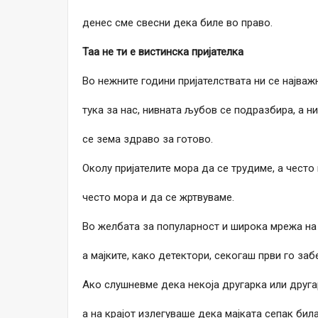
денес сме свесни дека биле во право.
Таа не ти е вистинска пријателка
Во нежните години пријателствата ни се најваж
тука за нас, нивната љубов се подразбира, а 
се зема здраво за готово.
Околу пријателите мора да се трудиме, а често
често мора и да се жртвуваме.
Во желбата за популарност и широка мрежа на
а мајките, како детектори, секогаш први го заб
Ако слушневме дека некоја другарка или другар
а на крајот излегуваше дека мајката сепак била