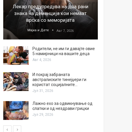
Лекар предупредува на два рани
26
знака на деменција кои немаат
благода
врска со меморијата
Мајка и Дете
М
Авг 7, 2026
Родители, не им ги давајте овие
5 намирници на вашите деца
Авг 4, 2026
И покрај забраната
австралиските тинејџери ги
користат социјалните…
Јул 31, 2026
Лажно ехо за одвикнување од
слатки и од нездрави грицки
Јул 29, 2026