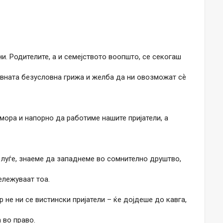
ни. Родителите, а и семејството воопшто, се секогаш
нивната безусловна грижа и желба да ни овозможат сѐ
 мора и напорно да работиме нашите пријатели, а
 луѓе, знаеме да западнеме во сомнително друштво,
ележуваат тоа.
 не ни се вистински пријатели – ќе дојдеше до кавга,
 во право.