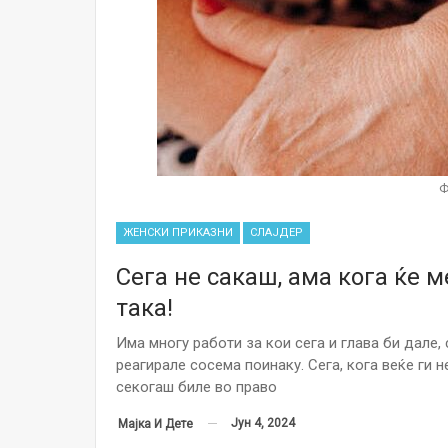
Ф
ЖЕНСКИ ПРИКАЗНИ
СЛАЈДЕР
Сега не сакаш, ама кога ќе м
така!
Има многу работи за кои сега и глава би дале,
реагирале сосема поинаку. Сега, кога веќе ги 
секогаш биле во право
Јун 4, 2024
Мајка И Дете