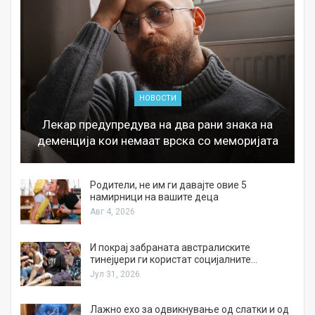
НОВОСТИ
Лекар предупредува на два рани знака на
деменција кои немаат врска со меморијата
а
Родители, не им ги давајте овие 5
намирници на вашите деца
Авг 4, 2026
И покрај забраната австралиските
тинејџери ги користат социјалните…
Јул 31, 2026
Лажно ехо за одвикнување од слатки и од