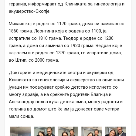
терапија, информираат од Клиниката за гинекологија и
акушерство-Скопје.
Михаил кој е роден со 1170 грама, дома си заминал со
1860 грама. Леонтина која е родена со 1100, ја
испратиле со 1810 грама. Теодор е роден со 1200
грама, а дома си заминал со 1920 грама. Ведран кој е
најголем и е роден со 1370 грама, го испратиле дома,
во Штип, со 2000 грама.
Докторите и медицинските сестри и акушерки од
Клиниката за гинекологија и акушерство на овие мали
јунаци им посакуваат среќно детство исполнето со
многу здравје, а на среќните родители Благица и
Александар полна куќа детска смеа, многу радости и
топлина во домот што ќе им ја донесат овие четири
мали сонца.