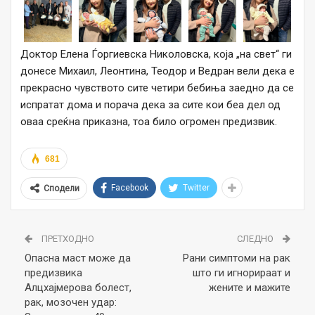
Доктор Елена Ѓоргиевска Николовска, која „на свет“ ги
донесе Михаил, Леонтина, Теодор и Ведран вели дека е
прекрасно чувството сите четири бебиња заедно да се
испратат дома и порача дека за сите кои беа дел од
оваа среќна приказна, тоа било огромен предизвик.
681
Facebook
Twitter
Сподели
ПРЕТХОДНО
СЛЕДНО
Опаснa маст можe да
Рани симптоми на рак
предизвика
што ги игнорираат и
Алцхајмерова болест,
жените и мажите
рак, мозочен удар: