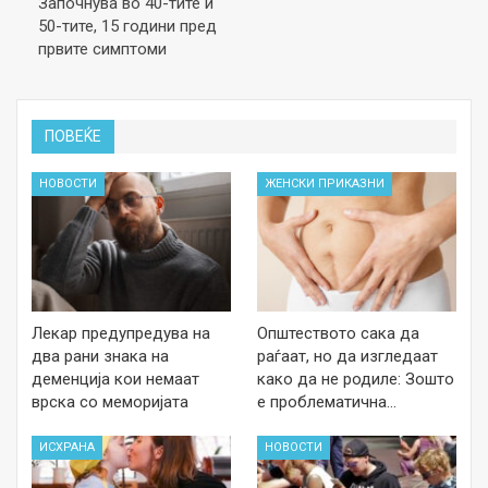
Започнува во 40-тите и
50-тите, 15 години пред
првите симптоми
ПОВЕЌЕ
НОВОСТИ
ЖЕНСКИ ПРИКАЗНИ
Лекар предупредува на
Општеството сака да
два рани знака на
раѓаат, но да изгледаат
деменција кои немаат
како да не родиле: Зошто
врска со меморијата
е проблематична…
ИСХРАНА
НОВОСТИ