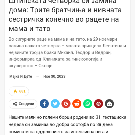
Штипската четворка си замина
дома: Трите братчиња и нивната
сестричка конечно во рацете на
мама и тато
Во сигурните раце на мама и на тато, на 29 ноември
замина нашата четворка – малата принцеза Леонтина и
нејзините тројца браќа Михаил, Теодор и Ведран,
информираа од Клиниката за гинекологија и
акушерство – Скопје.
Ное 30, 2023
Мајка И Дете
681
Сподели
Нашите мали но големи борци родени во 31. гестациска
недела си заминаа во добра состојба по 38 дена
поминати на одделението за интензивна нега и