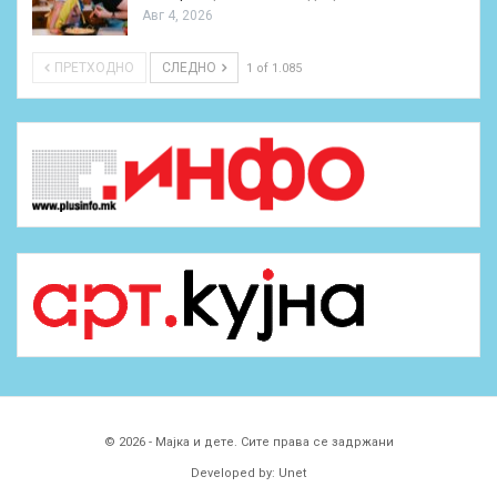
Авг 4, 2026
ПРЕТХОДНО
СЛЕДНО
1 of 1.085
© 2026 - Мајка и дете. Сите права се задржани
Developed by:
Unet