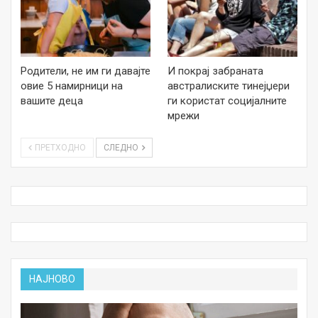
Родители, не им ги давајте
И покрај забраната
овие 5 намирници на
австралиските тинејџери
вашите деца
ги користат социјалните
мрежи
ПРЕТХОДНО
СЛЕДНО
НАЈНОВО