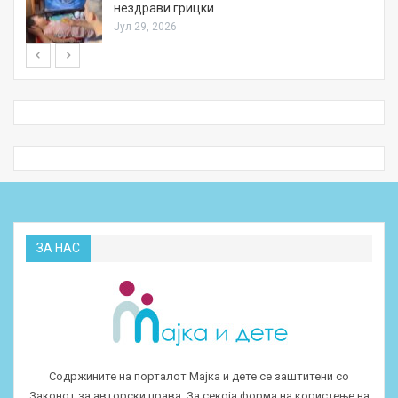
нездрави грицки
Јул 29, 2026
ЗА НАС
Содржините на порталот Мајка и дете се заштитени со
Законот за авторски права. За секоја форма на користење на