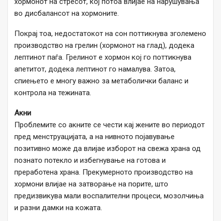
хормонот на стресот, кој потоа влијае на нарушувања
во дисбалансот на хормоните.
Покрај тоа, недостатокот на сон поттикнува зголемено
производство на грелин (хормонот на глад), додека
лептинот паѓа. Грелинот е хормон кој го поттикнува
апетитот, додека лептинот го намалува. Затоа,
спиењето е многу важно за метаболички баланс и
контрола на тежината.
Акни
Проблемите со акните се чести кај жените во периодот
пред менструацијата, а на нивното појавување
позитивно може да влијае изборот на свежа храна од
познато потекло и избегнување на готова и
преработена храна. Прекумерното производство на
хормони влијае на затворање на порите, што
предизвикува мали воспалителни процеси, мозолчиња
и разни дамки на кожата.