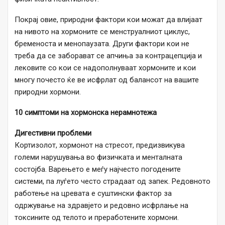
Покрај овие, природни фактори кои можат да влијаат
на нивото на хормоните се менструалниот циклус,
бременоста и менопаузата. Други фактори кои не
треба да се заборават се апчиња за контрацепција и
лековите со кои се надополнуваат хормоните и кои
многу почесто ќе ве исфрлат од балансот на вашите
природни хормони.
10 симптоми на хормонска нерамнотежа
Дигестивни проблеми
Кортизолот, хормонот на стресот, предизвикува
големи нарушувања во физичката и менталната
состојба. Варењето е меѓу најчесто погодените
системи, па луѓето често страдаат од запек. Редовното
работење на цревата е суштински фактор за
одржување на здравјето и редовно исфрлање на
токсините од телото и преработените хормони.