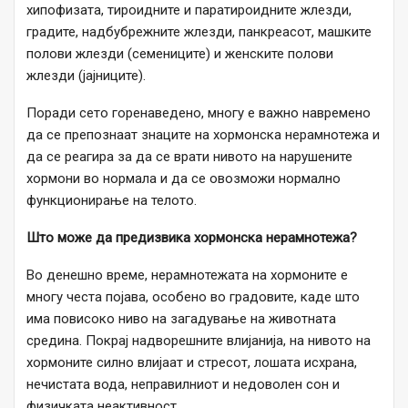
хипофизата, тироидните и паратироидните жлезди,
градите, надбубрежните жлезди, панкреасот, машките
полови жлезди (семениците) и женските полови
жлезди (јајниците).
Поради сето горенаведено, многу е важно навремено
да се препознаат знаците на хормонска нерамнотежа и
да се реагира за да се врати нивото на нарушените
хормони во нормала и да се овозможи нормално
функционирање на телото.
Што може да предизвика хормонска нерамнотежа?
Во денешно време, нерамнотежата на хормоните е
многу честа појава, особено во градовите, каде што
има повисоко ниво на загадување на животната
средина. Покрај надворешните влијанија, на нивото на
хормоните силно влијаат и стресот, лошата исхрана,
нечистата вода, неправилниот и недоволен сон и
физичката неактивност.