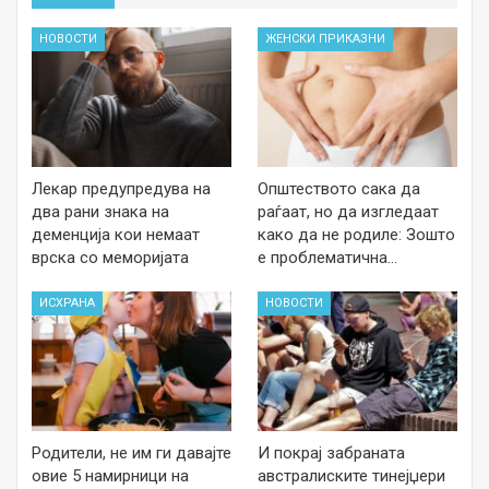
НОВОСТИ
ЖЕНСКИ ПРИКАЗНИ
Лекар предупредува на
Општеството сака да
два рани знака на
раѓаат, но да изгледаат
деменција кои немаат
како да не родиле: Зошто
врска со меморијата
е проблематична…
ИСХРАНА
НОВОСТИ
Родители, не им ги давајте
И покрај забраната
овие 5 намирници на
австралиските тинејџери