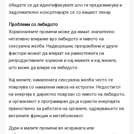
обидете се да идентификувате што ги предизвикува и
задолжително консултирајте се со вашиот лекар.
Проблеми со либидото
Хормоналните промени може да имаат значително
негативно влијание врз либидото и нивото на
сексуална желба. Надворешни, прехранбени и други
фактори можат да влијаат на рамнотежата на
репродуктивните хормони и кај мажите и кај жените,
што може да влијае на либидото.
Кај жените, намалената сексуална желба често се
поврзува со намалени нивоа на естроген. Недостигот
на енергија е директно поврзан со нивото на либидото,
а организмот е програмиран да ја користи енергијата
првенствено за работата на органите, одржувањето на
виталните функции и метаболизмот.
Дури и малите промени во исхраната или