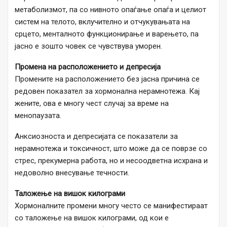
метаболизмот, па со нивното опаѓање опаѓа и целиот
систем на телото, вклучително и отчукувањата на
срцето, менталното функционирање и варењето, па
јасно е зошто човек се чувствува уморен.
Промена на расположението и депресија
Промените на расположението без јасна причина се
редовен показател за хормонална нерамнотежа. Кај
жените, ова е многу чест случај за време на
менопаузата.
Анксиозноста и депресијата се показатели за
нерамнотежа и токсичност, што може да се поврзе со
стрес, прекумерна работа, но и несоодветна исхрана и
недоволно внесување течности.
Таложење на вишок килограми
Хормоналните промени многу често се манифестираат
со таложење на вишок килограми, од кои е