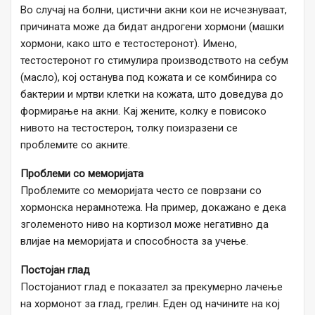
Во случај на болни, цистични акни кои не исчезнуваат,
причината може да бидат андрогени хормони (машки
хормони, како што е тестостеронот). Имено,
тестостеронот го стимулира производството на себум
(масло), кој останува под кожата и се комбинира со
бактерии и мртви клетки на кожата, што доведува до
формирање на акни. Кај жените, колку е повисоко
нивото на тестостерон, толку поизразени се
проблемите со акните.
Проблеми со меморијата
Проблемите со меморијата често се поврзани со
хормонска нерамнотежа. На пример, докажано е дека
зголеменото ниво на кортизол може негативно да
влијае на меморијата и способноста за учење.
Постојан глад
Постојаниот глад е показател за прекумерно лачење
на хормонот за глад, грелин. Еден од начините на кој