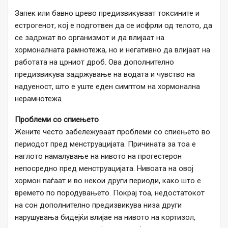
Запек или бавно црево предизвикуваат токсините и
естрогенот, кој е подготвен да се исфрли од телото, да
се задржат во организмот и да влијаат на
хормоналната рамнотежа, но и негативно да влијаат на
работата на црниот дроб. Ова дополнително
предизвикува задржување на водата и чувство на
надуеност, што е уште еден симптом на хормонална
нерамнотежа.
Проблеми со спиењето
Жените често забележуваат проблеми со спиењето во
периодот пред менструацијата. Причината за тоа е
наглото намалување на нивото на прогестерон
непосредно пред менструацијата. Нивоата на овој
хормон паѓаат и во некои други периоди, како што е
времето по породувањето. Покрај тоа, недостатокот
на сон дополнително предизвикува низа други
нарушувања бидејќи влијае на нивото на кортизол,