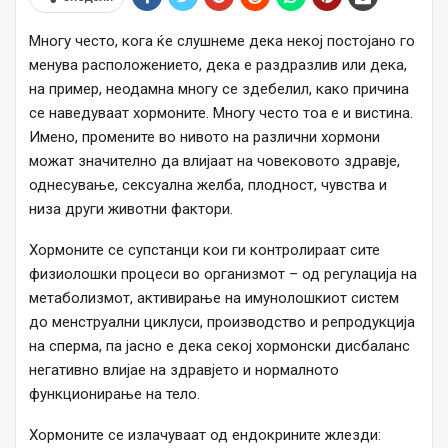
Многу често, кога ќе слушнеме дека некој постојано го
менува расположението, дека е раздразлив или дека,
на пример, неодамна многу се здебелил, како причина
се наведуваат хормоните. Многу често тоа е и вистина.
Имено, промените во нивото на различни хормони
можат значително да влијаат на човековото здравје,
однесување, сексуална желба, плодност, чувства и
низа други животни фактори.
Хормоните се супстанци кои ги контролираат сите
физиолошки процеси во организмот – од регулација на
метаболизмот, активирање на имунолошкиот систем
до менструални циклуси, производство и репродукција
на сперма, па јасно е дека секој хормонски дисбаланс
негативно влијае на здравјето и нормалното
функционирање на тело.
Хормоните се излачуваат од ендокрините жлезди: