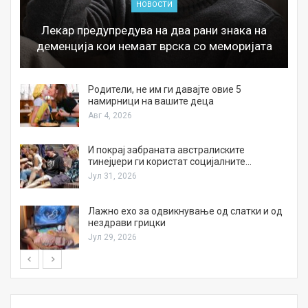
НОВОСТИ
Лекар предупредува на два рани знака на
деменција кои немаат врска со меморијата
а
Родители, не им ги давајте овие 5
намирници на вашите деца
Авг 4, 2026
И покрај забраната австралиските
тинејџери ги користат социјалните…
Јул 31, 2026
Лажно ехо за одвикнување од слатки и од
нездрави грицки
Јул 29, 2026