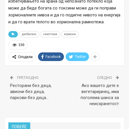
избегнувањето на храна од непознато потекло која
може да биде богата со токсини може да ги поправи
хормоналните нивоа и да го подигне нивото на енергија
и да го врати телото во хормонална рамнотежа.
дисбаланс
симптоми
хормони
330
Facebook
Twitter
Сподели
ПРЕТХОДНО
СЛЕДНО
Ресторани без деца,
Ако вашето дете е
авиони без деца,
вегетаријанец, има
паркови без деца…
поголема шанса за
неисхранетост
ПОВЕЌЕ