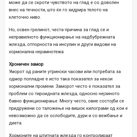
може да се скроти чувството на глад е со доволен
внес на течности, што ќе го хидрира телото на
клеточно ниво.
Но, освен грелинот, честа причина за глад се и
неправилното функционирање на надбубрежната
жлезда, отпорноста на инсулин и други видови на
хормонална нерамнотежа.
Хроничен замор
Уморот од раните утрински часови или потребата за
одмор попладне е исто така показател за некои
хормонални промени. Заморот често е показател за
проблем со тироидната жлезда, односно нејзиното
бавно функционирање. Многу често, овие состојби се
придружени со таложење на вишок килограми од кои е
невозможно да се ослободите, дури и со вежбање и
диета.
Хормоните на штитната жлезда го контролираат