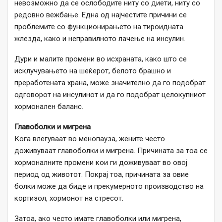
невозможно да се ослободите ниту со диети, ниту со
редовно вежбање. Една од најчестите причини се
проблемите со функционирањето на тироидната
жлезда, како и неправилното лачење на инсулин.
Дури и малите промени во исхраната, како што се
исклучувањето на шеќерот, белото брашно и
преработената храна, може значително да го подобрат
одговорот на инсулинот и да го подобрат целокупниот
хормонален баланс.
Главоболки и мигрена
Кога влегуваат во менопауза, жените често
доживуваат главоболки и мигрена. Причината за тоа се
хормоналните промени кои ги доживуваат во овој
период од животот. Покрај тоа, причината за овие
болки може да биде и прекумерното производство на
кортизол, хормонот на стресот.
Затоа, ако често имате главоболки или мигрена,