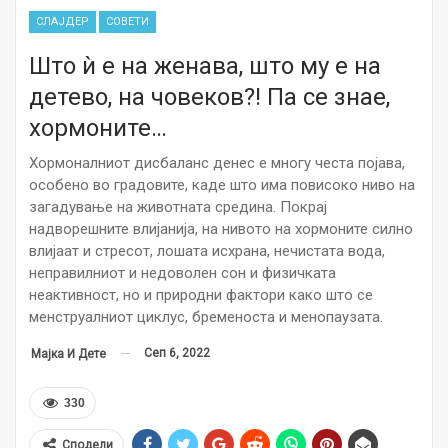
СЛАЈДЕР
СОВЕТИ
Што ѝ е на женава, што му е на
детево, на човеков?! Па се знае,
хормоните…
Хормоналниот дисбаланс денес е многу честа појава,
особено во градовите, каде што има повисоко ниво на
загадување на животната средина. Покрај
надворешните влијанија, на нивото на хормоните силно
влијаат и стресот, лошата исхрана, нечистата вода,
неправилниот и недоволен сон и физичката
неактивност, но и природни фактори како што се
менструалниот циклус, бременоста и менопаузата.
Сеп 6, 2022
Мајка И Дете
330
Сподели