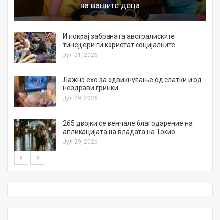
на вашите деца
И покрај забраната австралиските
тинејџери ги користат социјалните…
Јул 31, 2026
Лажно ехо за одвикнување од слатки и од
нездрави грицки
Јул 29, 2026
а
265 двојки се венчале благодарение на
апликацијата на владата на Токио
Јул 29, 2026