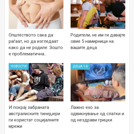
Општеството сака да
Родители, не им ги давајте
раѓаат, но да изгледаат
овие 5 намирници на
како да не родиле: Зошто
вашите деца
е проблематична…
НОВОСТИ
ДЕЦА 1-6
И покрај забраната
Лажно ехо за
австралиските тинејџери
одвикнување од слатки и
ги користат социјалните
од нездрави грицки
мрежи