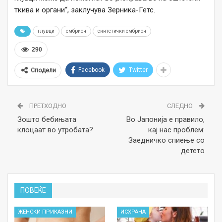
ткива и органи“, заклучува Зерника-Гетс.
глувци
ембрион
синтетички ембрион
290
Facebook
Twitter
Сподели
ПРЕТХОДНО
СЛЕДНО
Зошто бебињата
Во Јапонија е правило,
клоцаат во утробата?
кај нас проблем:
Заедничко спиење со
детето
ПОВЕЌЕ
ЖЕНСКИ ПРИКАЗНИ
ИСХРАНА