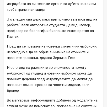
изградбата на синтетички органи за луѓето на кои им
треба трансплантација.
„Го гледам ова дело како прв пример за ваков вид на
работа“, вели авторот на студијата Дејвид Гловер,
професор по биологија и биолошко инженерство на
Калтек.
Пред да се премине на човечки синтетички ембриони,
неопходно е да се обрне внимание на етичките и
правните прашања, додава Зерника-Гетс.
И со оглед на разликите во сложеноста помеѓу
ембрионот од глушец и човечки ембрион, може да
поминат децении пред истражувачите да можат да
направат сличен процес за човечки модели, вели
Бронер.
Во меѓувреме, информациите добиени од моделите на
глувци може да помогнат во „поправање на оштетени