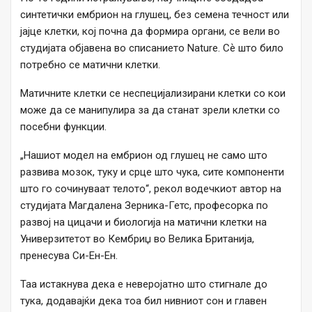
синтетички ембрион на глушец, без семена течност или
јајце клетки, кој почна да формира органи, се вели во
студијата објавена во списанието Nature. Сѐ што било
потребно се матични клетки.
Матичните клетки се неспецијализирани клетки со кои
може да се манипулира за да станат зрели клетки со
посебни функции.
„Нашиот модел на ембрион од глушец не само што
развива мозок, туку и срце што чука, сите компоненти
што го сочинуваат телото“, рекол водечкиот автор на
студијата Магдалена Зерника-Гетс, професорка по
развој на цицачи и биологија на матични клетки на
Универзитетот во Кембриџ во Велика Британија,
пренесува Си-Ен-Ен.
Таа истакнува дека е неверојатно што стигнале до
тука, додавајќи дека тоа бил нивниот сон и главен