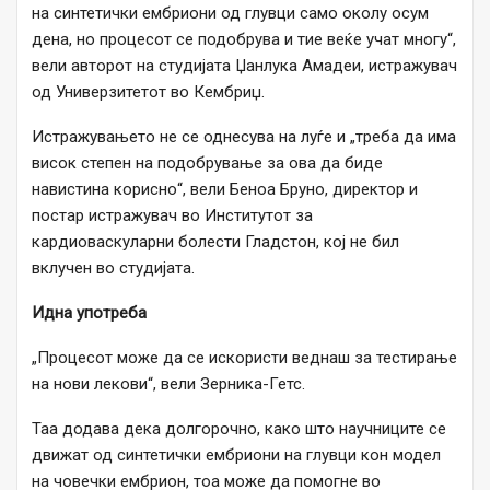
на синтетички ембриони од глувци само околу осум
дена, но процесот се подобрува и тие веќе учат многу“,
вели авторот на студијата Џанлука Амадеи, истражувач
од Универзитетот во Кембриџ.
Истражувањето не се однесува на луѓе и „треба да има
висок степен на подобрување за ова да биде
навистина корисно“, вели Беноа Бруно, директор и
постар истражувач во Институтот за
кардиоваскуларни болести Гладстон, кој не бил
вклучен во студијата.
Идна употреба
„Процесот може да се искористи веднаш за тестирање
на нови лекови“, вели Зерника-Гетс.
Таа додава дека долгорочно, како што научниците се
движат од синтетички ембриони на глувци кон модел
на човечки ембрион, тоа може да помогне во