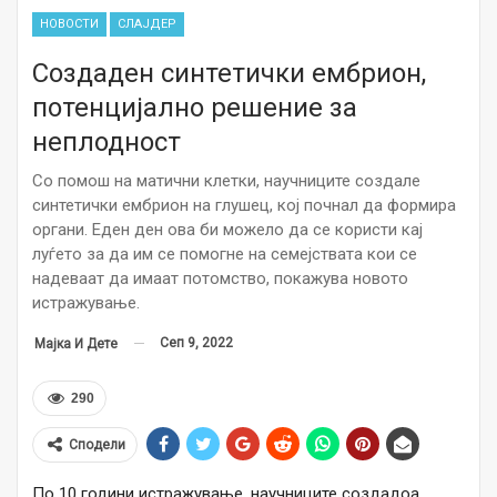
НОВОСТИ
СЛАЈДЕР
Создаден синтетички ембрион,
потенцијално решение за
неплодност
Со помош на матични клетки, научниците создале
синтетички ембрион на глушец, кој почнал да формира
органи. Еден ден ова би можело да се користи кај
луѓето за да им се помогне на семејствата кои се
надеваат да имаат потомство, покажува новото
истражување.
Сеп 9, 2022
Мајка И Дете
290
Сподели
По 10 години истражување, научниците создадоа