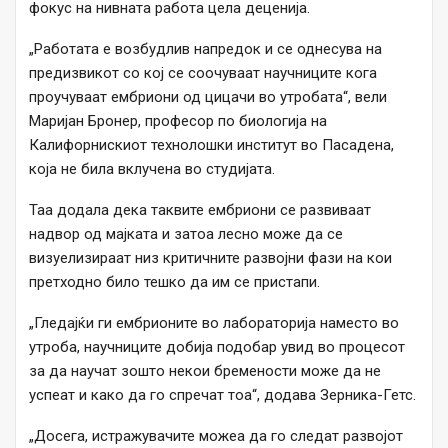
фокус на нивната работа цела деценија.
„Работата е возбудлив напредок и се однесува на
предизвикот со кој се соочуваат научниците кога
проучуваат ембриони од цицачи во утробата“, вели
Маријан Бронер, професор по биологија на
Калифорнискиот технолошки институт во Пасадена,
која не била вклучена во студијата.
Таа додала дека таквите ембриони се развиваат
надвор од мајката и затоа лесно може да се
визуелизираат низ критичните развојни фази на кои
претходно било тешко да им се пристапи.
„Гледајќи ги ембрионите во лабораторија наместо во
утроба, научниците добија подобар увид во процесот
за да научат зошто некои бремености може да не
успеат и како да го спречат тоа“, додава Зерника-Гетс.
„Досега, истражувачите можеа да го следат развојот