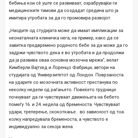
бебиња кои сѐ уште се развиваат, охрабрувајќи ги
медицинските тимови да создадат средина што ја
имитира утробата за да го промовира развојот.
„Наодите од студијата може да имаат импликации за
неонаталната клиничка нега, на пример, како да се
завитка предвремено роденото бебе за да може да го
задржи чувството дека е во утробата и да продолжи
да ја развива оваа основна мозочна мрежа“, велат
Кимберли Вајтхед и Лоренцо Фабрици, автори на
студијата од Универзитетот од Лондон. Поврзаноста
на ударите со мозочната активност престанува по
неколку недели од раѓањето. Повеќето трудници
почнуваат да ги чувствуваат движењата на бебето
помеѓу 16. и 24. недела од бременоста. Чувствуваат
удари, треперење, скокоткање… во зависност од тоа
колку напредувала бременоста, а чувството е
индивидуално за секоја жена.