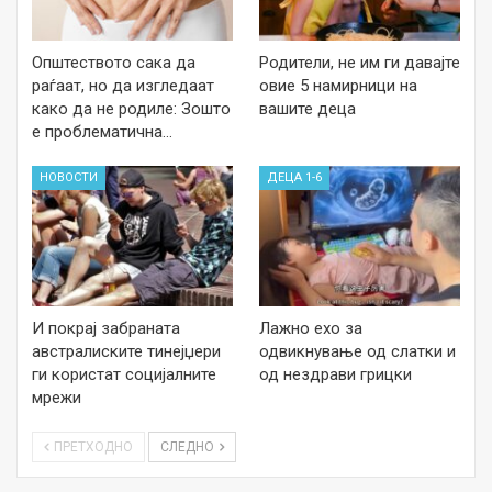
Општеството сака да
Родители, не им ги давајте
раѓаат, но да изгледаат
овие 5 намирници на
како да не родиле: Зошто
вашите деца
е проблематична…
НОВОСТИ
ДЕЦА 1-6
И покрај забраната
Лажно ехо за
австралиските тинејџери
одвикнување од слатки и
ги користат социјалните
од нездрави грицки
мрежи
ПРЕТХОДНО
СЛЕДНО