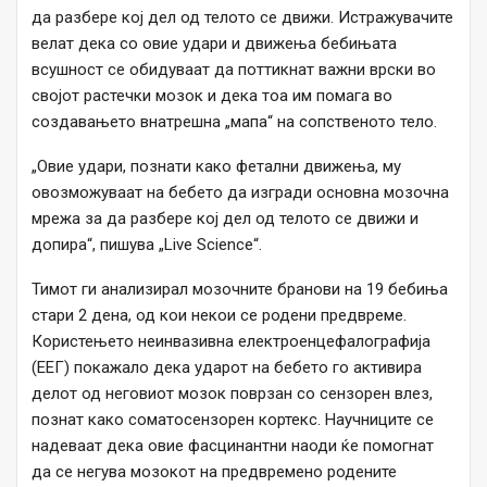
да разбере кој дел од телото се движи. Истражувачите
велат дека со овие удари и движења бебињата
всушност се обидуваат да поттикнат важни врски во
својот растечки мозок и дека тоа им помага во
создавањето внатрешна „мапа“ на сопственото тело.
„Овие удари, познати како фетални движења, му
овозможуваат на бебето да изгради основна мозочна
мрежа за да разбере кој дел од телото се движи и
допира“, пишува „Live Science“.
Тимот ги анализирал мозочните бранови на 19 бебиња
стари 2 дена, од кои некои се родени предвреме.
Користењето неинвазивна електроенцефалографија
(ЕЕГ) покажало дека ударот на бебето го активира
делот од неговиот мозок поврзан со сензорен влез,
познат како соматосензорен кортекс. Научниците се
надеваат дека овие фасцинантни наоди ќе помогнат
да се негува мозокот на предвремено родените