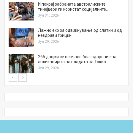
И покрај забраната австралиските
тинејџери ги користат социјалните…
Јул 31, 2026
Лажно ехо за одвикнување од слатки и од
нездрави грицки
Јул 29, 2026
а
265 двојки се венчале благодарение на
апликацијата на владата на Токио
Јул 29, 2026