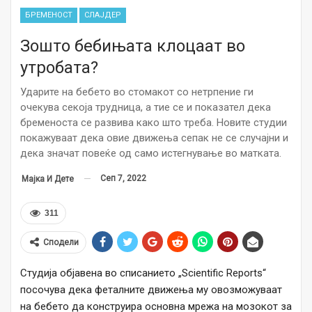
БРЕМЕНОСТ
СЛАЈДЕР
Зошто бебињата клоцаат во
утробата?
Ударите на бебето во стомакот со нетрпение ги
очекува секоја трудница, а тие се и показател дека
бременоста се развива како што треба. Новите студии
покажуваат дека овие движења сепак не се случајни и
дека значат повеќе од само истегнување во матката.
Сеп 7, 2022
Мајка И Дете
311
Сподели
Студија објавена во списанието „Scientific Reports“
посочува дека феталните движења му овозможуваат
на бебето да конструира основна мрежа на мозокот за