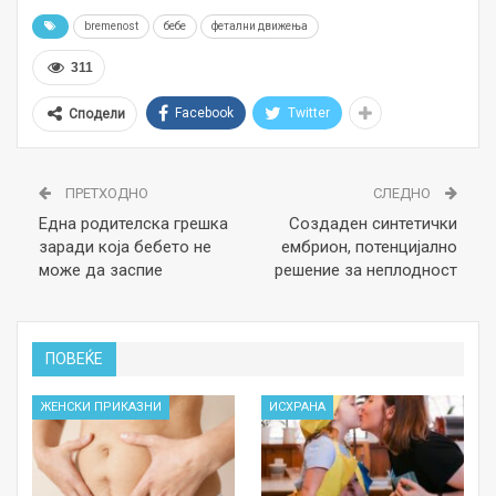
bremenost
бебе
фетални движења
311
Facebook
Twitter
Сподели
ПРЕТХОДНО
СЛЕДНО
Една родителска грешка
Создаден синтетички
заради која бебето не
ембрион, потенцијално
може да заспие
решение за неплодност
ПОВЕЌЕ
ЖЕНСКИ ПРИКАЗНИ
ИСХРАНА