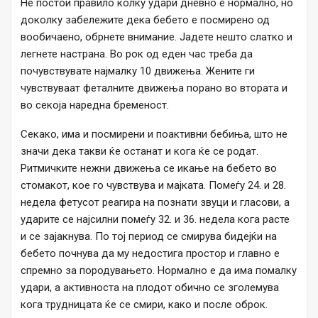
Не постои правило колку удари дневно е нормално, но
доколку забележите дека бебето е посмирено од
вообичаено, обрнете внимание. Јадете нешто слатко и
легнете настрана. Во рок од еден час треба да
почувствувате најмалку 10 движења. Жените ги
чувствуваат феталните движења порано во втората и
во секоја наредна бременост.
Секако, има и посмирени и поактивни бебиња, што не
значи дека такви ќе останат и кога ќе се родат.
Ритмичките нежни движења се икање на бебето во
стомакот, кое го чувствува и мајката. Помеѓу 24. и 28.
недела фетусот реагира на познати звуци и гласови, а
ударите се најсилни помеѓу 32. и 36. недела кога расте
и се зајакнува. По тој период се смирува бидејќи на
бебето почнува да му недостига простор и главно е
спремно за породувањето. Нормално е да има помалку
удари, а активноста на плодот обично се зголемува
кога трудницата ќе се смири, како и после оброк.