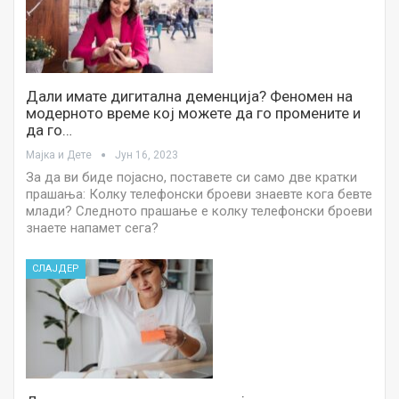
Дали имате дигитална деменција? Феномен на
модерното време кој можете да го промените и
да го…
Мајка и Дете
Јун 16, 2023
За да ви биде појасно, поставете си само две кратки
прашања: Колку телефонски броеви знаевте кога бевте
млади? Следното прашање е колку телефонски броеви
знаете напамет сега?
СЛАЈДЕР