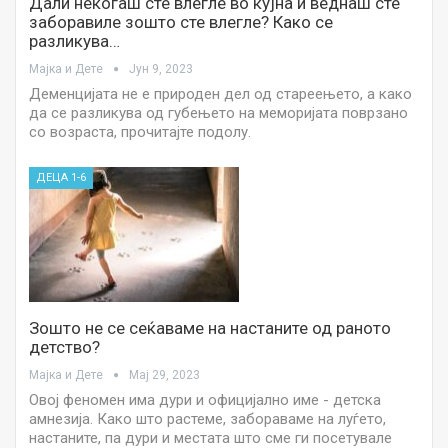
Дали некогаш сте влегле во кујна и веднаш сте
заборавиле зошто сте влегле? Како се
разликува…
Мајка и Дете
Јун 9, 2023
Деменцијата не е природен дел од стареењето, а како
да се разликува од губењето на меморијата поврзано
со возраста, прочитајте подолу.
ДЕЦА 1-6
Зошто не се сеќаваме на настаните од раното
детство?
Мајка и Дете
Мај 29, 2023
Овој феномен има дури и официјално име - детска
амнезија. Како што растеме, забораваме на луѓето,
настаните, па дури и местата што сме ги посетувале