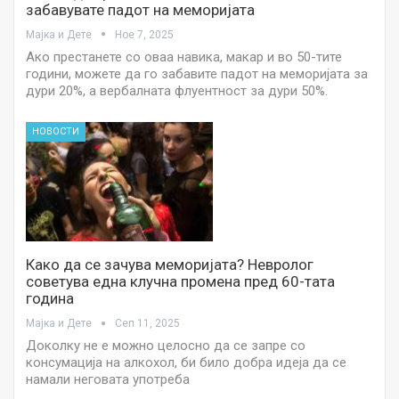
забавувате падот на меморијата
Мајка и Дете
Ное 7, 2025
Ако престанете со оваа навика, макар и во 50-тите
години, можете да го забавите падот на меморијата за
дури 20%, а вербалната флуентност за дури 50%.
НОВОСТИ
Како да се зачува меморијата? Невролог
советува една клучна промена пред 60-тата
година
Мајка и Дете
Сеп 11, 2025
Доколку не е можно целосно да се запре со
консумација на алкохол, би било добра идеја да се
намали неговата употреба