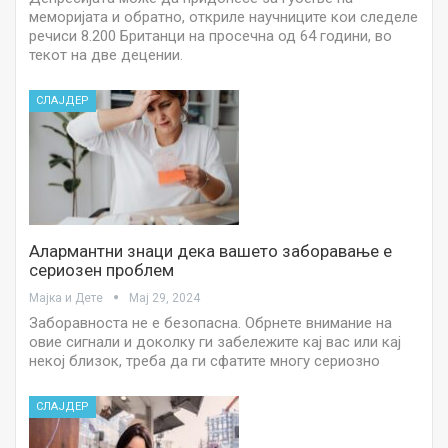
меморијата и обратно, откриле научниците кои следеле
речиси 8.200 Британци на просечна од 64 години, во
текот на две децении.
СЛАЈДЕР
Алармантни знаци дека вашето заборавање е
сериозен проблем
Мајка и Дете
Мај 29, 2024
Заборавноста не е безопасна. Обрнете внимание на
овие сигнали и доколку ги забележите кај вас или кај
некој близок, треба да ги сфатите многу сериозно
СЛАЈДЕР