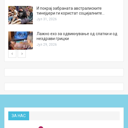
И покрај забраната австралиските
тинејџери ги користат социјалните…
Јул 31, 2026
Лажно ехо за одвикнување од слатки и од
нездрави грицки
Јул 29, 2026
ЗА НАС