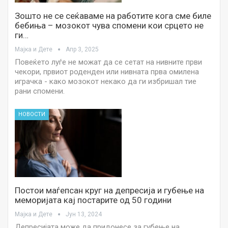
Зошто не се сеќаваме на работите кога сме биле
бебиња – мозокот чува спомени кои срцето не
ги…
Мајка и Дете
Апр 3, 2025
Повеќето луѓе не можат да се сетат на нивните први
чекори, првиот роденден или нивната прва омилена
играчка - како мозокот некако да ги избришал тие
рани спомени.
НОВОСТИ
Постои маѓепсан круг на депресија и губење на
меморијата кај постарите од 50 години
Мајка и Дете
Јун 13, 2024
Депресијата може да придонесе за губење на