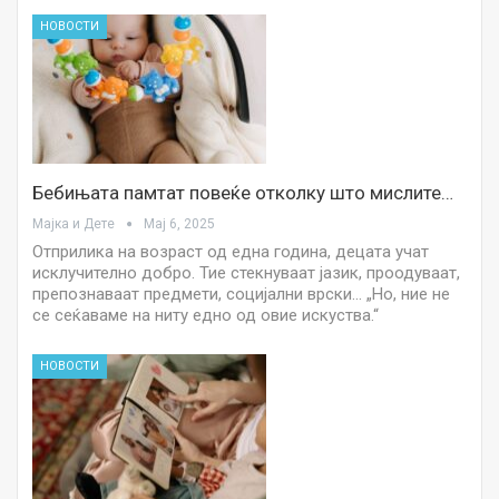
НОВОСТИ
Бебињата памтат повеќе отколку што мислите…
Мајка и Дете
Мај 6, 2025
Отприлика на возраст од една година, децата учат
исклучително добро. Тие стекнуваат јазик, проодуваат,
препознаваат предмети, социјални врски… „Но, ние не
се сеќаваме на ниту едно од овие искуства.“
НОВОСТИ