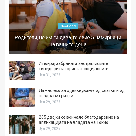
ИСХРАНА
Родители, не им ги давајте овие 5 намирници
на вашите деца
И покрај забраната австралиските
тинејџери ги користат социјалните…
Јул 31, 2026
Лажно ехо за одвикнување од слатки и од
нездрави грицки
Јул 29, 2026
а
265 двојки се венчале благодарение на
апликацијата на владата на Токио
Јул 29, 2026