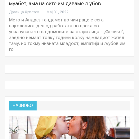
муабет, ама на сите им даваме љубов
Драгица Христова
Мај 31, 2022
Мето и Андреј, тандемот во чии раце е сега
најголемиот дел од работата во врска со
управувањето на домовите за стари лица - „Феникс“,
заедно немаат толку години колку најмладиот жител
таму, но токму нивната младост, емпатија и љубов им
го…
НАЈНОВО