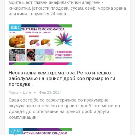
моите шест главни анафилактички алергени -
кикиритки, јаткасти плодови, сусам, сенф, морска храна
или киви - најмалку 24 часа…
БЕБЕ
Неонатална хемохроматоза: Ретко и тешко
заболување на црниот дроб кое примарно ги
погодува…
Мајка и Дете
Фев 23, 2024
Оваа состојба се карактеризира со прекумерна
акумулација на железо во црниот дроб што може да
доведе до оштетување на црниот дроб и други
компликации.
ДЕЦА