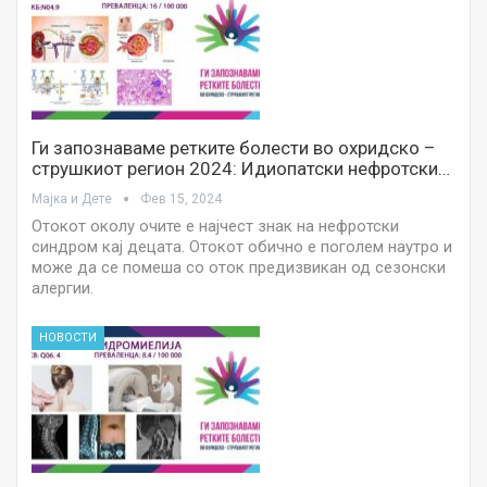
Ги запознаваме ретките болести во охридско –
струшкиот регион 2024: Идиопатски нефротски…
Мајка и Дете
Фев 15, 2024
Отокот околу очите е најчест знак на нефротски
синдром кај децата. Отокот обично е поголем наутро и
може да се помеша со оток предизвикан од сезонски
алергии.
НОВОСТИ