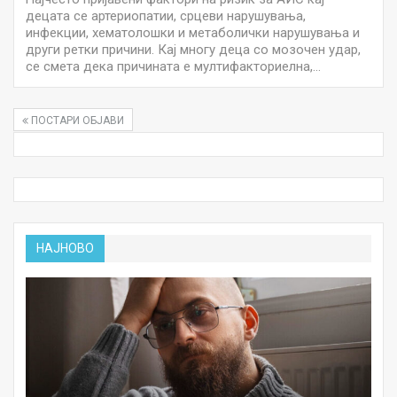
децата се артериопатии, срцеви нарушувања,
инфекции, хематолошки и метаболички нарушувања и
други ретки причини. Кај многу деца со мозочен удар,
се смета дека причината е мултифакториелна,…
ПОСТАРИ ОБЈАВИ
НАЈНОВО