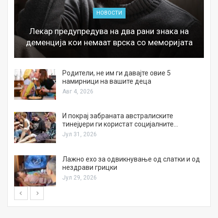
НОВОСТИ
Лекар предупредува на два рани знака на
деменција кои немаат врска со меморијата
а
Родители, не им ги давајте овие 5
намирници на вашите деца
Авг 4, 2026
И покрај забраната австралиските
тинејџери ги користат социјалните…
Јул 31, 2026
Лажно ехо за одвикнување од слатки и од
нездрави грицки
Јул 29, 2026