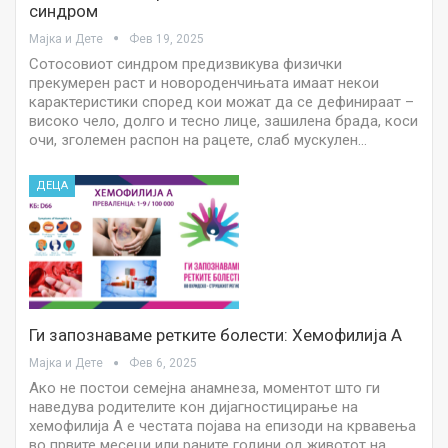
синдром
Мајка и Дете
Фев 19, 2025
Сотосовиот синдром предизвикува физички
прекумерен раст и новороденчињата имаат некои
карактеристики според кои можат да се дефинираат –
високо чело, долго и тесно лице, зашилена брада, коси
очи, зголемен распон на рацете, слаб мускулен…
ДЕЦА
Ги запознаваме ретките болести: Хемофилија А
Мајка и Дете
Фев 6, 2025
Ако не постои семејна анамнеза, моментот што ги
наведува родителите кон дијагностицирање на
хемофилија А е честата појава на епизоди на крвавења
во првите месеци или раните години од животот на