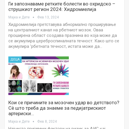
Ги запознаваме ретките болести во охридско –
струшкиот регион 2024: Хидромиелија
Мајка и Дете
Фев 13, 2024
Хидромиелија претставува абнормално проширување
на централниот канал на рбетниот мозок. Оваа
проширена област создава празнина во која може да
се акумулира цереброспиналната течност. Како што се
акумулира ’рбетната течност, истата може да…
ДЕЦА
Кои се причините за мозочен удар во детството?
Сѐ што треба да знаеме за педијатрискиот
артериски…
Мајка и Дете
Фев 8, 2024
Најчесто пријавени фактори на ризик за АИС кај