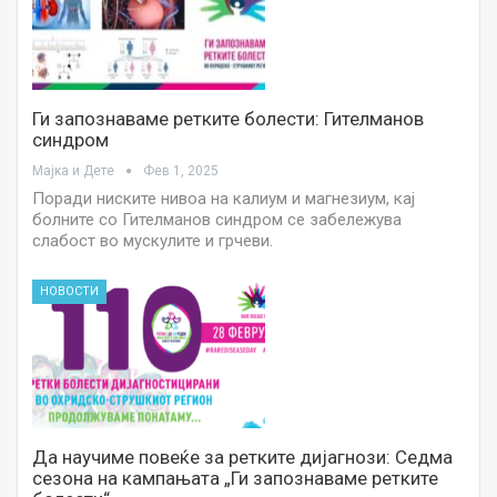
Ги запознаваме ретките болести: Гителманов
синдром
Мајка и Дете
Фев 1, 2025
Поради ниските нивоа на калиум и магнезиум, кај
болните со Гителманов синдром се забележува
слабост во мускулите и грчеви.
НОВОСТИ
Да научиме повеќе за ретките дијагнози: Седма
сезона на кампањата „Ги запознаваме ретките