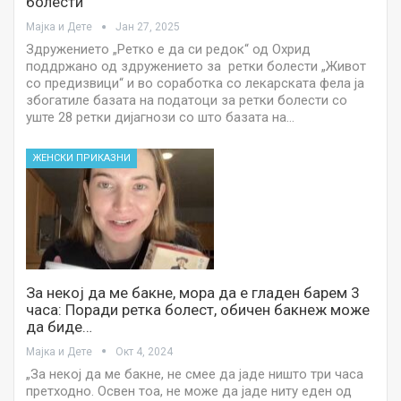
болести“
Мајка и Дете
Јан 27, 2025
Здружението „Ретко е да си редок“ од Охрид
поддржано од здружението за ретки болести „Живот
со предизвици“ и во соработка со лекарската фела ја
збогатиле базата на податоци за ретки болести со
уште 28 ретки дијагнози со што базата на…
ЖЕНСКИ ПРИКАЗНИ
За некој да ме бакне, мора да е гладен барем 3
часа: Поради ретка болест, обичен бакнеж може
да биде…
Мајка и Дете
Окт 4, 2024
„За некој да ме бакне, не смее да јаде ништо три часа
претходно. Освен тоа, не може да јаде ниту еден од