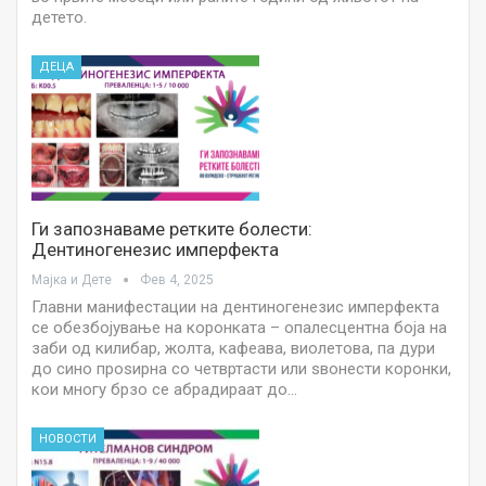
детето.
ДЕЦА
Ги запознаваме ретките болести:
Дентиногенезис имперфекта
Мајка и Дете
Фев 4, 2025
Главни манифестации на дентиногенезис имперфекта
се обезбојување на коронката – опалесцентна боја на
заби од килибар, жолта, кафеава, виолетова, па дури
до сино проѕирна со четвртасти или ѕвонести коронки,
кои многу брзо се абрадираат до…
НОВОСТИ