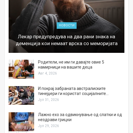
НОВОСТИ
Лекар предупредува на два рани знака на
деменција кои немаат врска со меморијата
а
Родители, не им ги давајте овие 5
намирници на вашите деца
Авг 4, 2026
И покрај забраната австралиските
тинејџери ги користат социјалните…
Јул 31, 2026
Лажно ехо за одвикнување од слатки и од
нездрави грицки
Јул 29, 2026