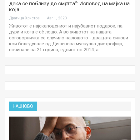
дека се поблизу до смртта“: Исповед на мајка на
која…
Драгица Христова
Авг 1, 2023
Животот е најскапоцениот и најубавиот подарок, па
дури и кога е сè лошо. А во животот на нашата
соговорничка се случило најлошото - двајцата синови
кои боледувале од Дишенова мускулна дистрофија,
починале на 21 година, едниот во 2014, а…
НАЈНОВО